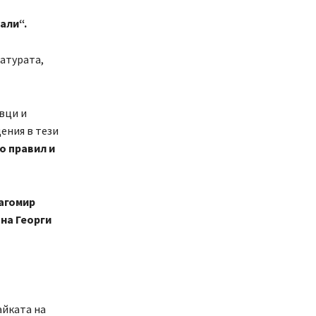
али“.
ратурата,
вци и
ения в тези
о правил и
лагомир
 на Георги
айката на