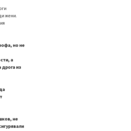
рги
ди жени.
ния
рофа, но не
сти, а
 дрога из
да
т
шков, не
дсигурявали