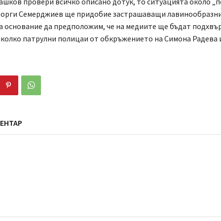
ашков провери всичко описано дотук, то ситуацията около „
Георги Семерджиев ще придобие застрашаващи лавинообразни
а основание да предположим, че на медиите ще бъдат подхвъ
яколко патрулни полицаи от обкръжението на Симона Радева 
ЕНТАР