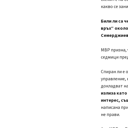
какво се зан
Били ли са 
връх“ около
Семерджие
МВР призна, 
седмици пре
Спиран ли е 
управление, 
докладват н
излиза като
интерес, съ
написана при
не прави.