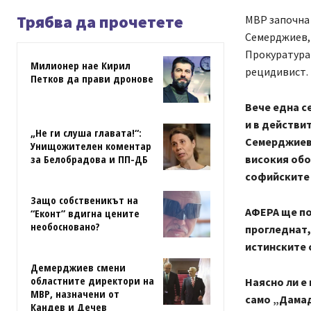
Трябва да прочетете
МВР започна 
Семерджиев, 
Прокуратурат
Милионер нае Кирил
рецидивист.
Петков да прави дронове
Вече една с
и в действи
„Не ги слуша главата!“:
Семерджиев 
Унищожителен коментар
високия обо
за Белобрадова и ПП-ДБ
софийските
Защо собственикът на
АФЕРА ще по
“Еконт” вдигна цените
необосновано?
прогледнат,
истинските 
Демерджиев смени
областните директори на
Наясно ли е
МВР, назначени от
само „Дамад
Кандев и Дечев