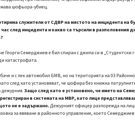
имава шофьора-убиец.
четирима служители от СДВР на мястото на инцидента на бу
 час след инцидента и какво са търсили в разполовения д
в?
че Георги Семерджиев е бил спиран с джипа си в „Студентски 
ди катастрофата.
обаче и с лек автомобил БМВ, но на територията на 03 Районно
като след като установяват, че шофира без книжка патрулнит
а дежурния.
Защо след като е установено, че името на Сем
 регистриран в системата на МВР, като лице представляв
щото не е задържано.
Дежурният офицер разпорежда на лице
зовка за явяване в районното управление, което Семерджиев