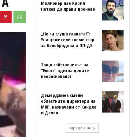
ГА
Милионер нае Кирил
Петков да прави дронове
„Не ги слуша главата!“:
Унищожителен коментар
за Белобрадова и ПП-ДБ
Защо собственикът на
“Еконт” вдигна цените
необосновано?
Демерджиев смени
областните директори на
МВР, назначени от Кандев
и Дечев
зареди още