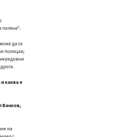
с
 поляна“.
може да се
ни полицаи,
у нередовни
дрога.
и каква е
л Ванков,
ане на
знаел с