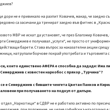
рджиев?
 дори не е привикало на разпит Ковачев, макар, че заедно съ
едовно са засичани да тренират заедно във фитнес в „Красна
овото МВР не искат да установят, че през Благомир Ковачев, 
орги Семерджиев е получавал „услуги“, не просто от униформе
 действащи барети. Става въпрос за наказателни акции срещ
жници, натрупали борчове покрай употребата и търговията с 
си, които единствено АФЕРА е способна да зададе: Има ли 
 Семерджиев с известен наркобос с прякор „Турчина“?
 се е Семерджиев с бившите ченгета Цветан Панков и Кири
заловени при получаването на подкуп от дилъри.
 отдел „Наркотици“ в СДВР не е работило активно по пресич
емерджиев, при положение, че целия софийски ъндърграунд е 