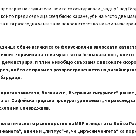
проверка на служители, които са осигурявали „чадър“ над Гео
който преди седмица след бясно каране, уби на място две мла
а и тя разследва ченгета за покровителство на комплексира
едмица обаче всички са се фокусирали в зверската катаст
телните причини за това чувство на безнаказаност, което
демонстрира. И тя не е изобщо свързана с високите скоро
рот, който се прави от разпространението на дизайнерска
 бардаци.
вдигне завесата, белким от „Вътрешна сигурност“ решат 
 а от Софийска градска прокуратура вземат, че разследва
схеми на Семерджиев.
 политическото ръководство на МВР в лицето на Бойко Ра
жаната“, а вече и „литмус“-а, че „мръсни ченгета“ са по