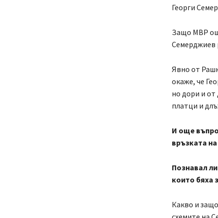
Георги Семе
Защо МВР още
Семерджиев р
Явно от Рашк
окаже, че Ге
но дори и от
платци и длъ
И още въпро
връзката на
Познавал ли
които бяха 
Какво и защо
схемите на С