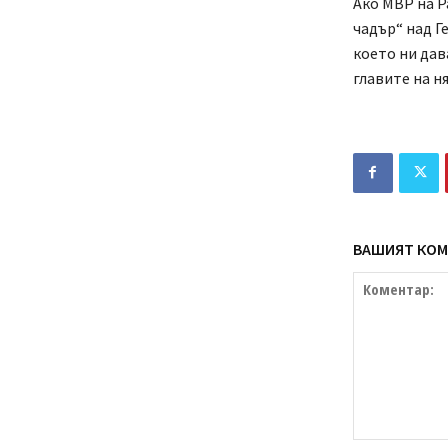
Ако МВР на Р
чадър“ над 
което ни дав
главите на н
ВАШИЯТ КОМ