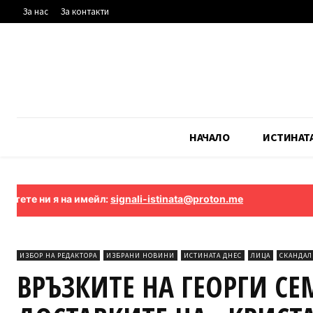
За нас
За контакти
НАЧАЛО
ИСТИНАТ
а имейл:
signali-istinata@proton.me
ИЗБОР НА РЕДАКТОРА
ИЗБРАНИ НОВИНИ
ИСТИНАТА ДНЕС
ЛИЦА
СКАНДА
ВРЪЗКИТЕ НА ГЕОРГИ С