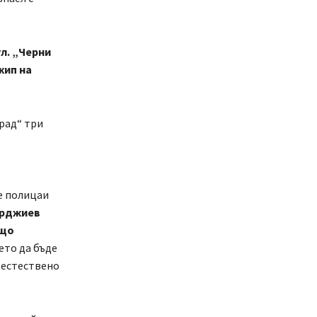
л. „Черни
жип на
град“ три
е полицаи
ерджиев
ащо
то да бъде
 естествено