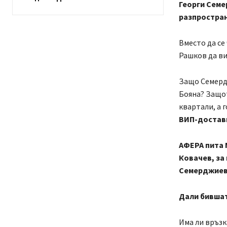
Георги Семе
разпростран
Вместо да се
Рашков да ви
Защо Семердж
Бояна? Защот
квартали, а 
ВИП-доставк
АФЕРА пита 
Ковачев, за 
Семерджиев
Дали бившат
Има ли връзк