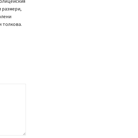
полицейския
 размери,
рлени
и толкова.