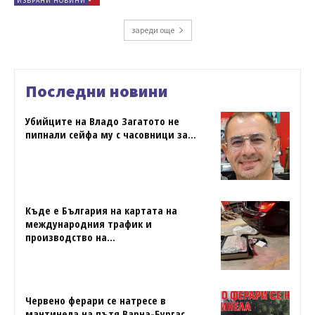
ИЗБРАНИ НОВИНИ
зареди още
Последни новини
Убийците на Владо Загатото не
пипнали сейфа му с часовници за...
Къде е България на картата на
международния трафик и
производство на...
Червено ферари се натресе в
мантинела на пътя Варна-Бургас