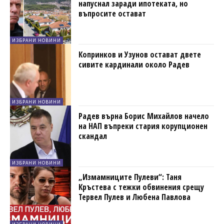
напуснал заради ипотеката, но
въпросите остават
ИЗБРАНИ НОВИНИ
Копринков и Узунов остават двете
сивите кардинали около Радев
ИЗБРАНИ НОВИНИ
Радев върна Борис Михайлов начело
на НАП въпреки стария корупционен
скандал
ИЗБРАНИ НОВИНИ
„Измамниците Пулеви“: Таня
Кръстева с тежки обвинения срещу
Тервел Пулев и Любена Павлова