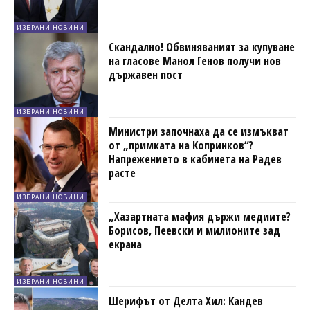
ИЗБРАНИ НОВИНИ
Скандално! Обвиняваният за купуване
на гласове Манол Генов получи нов
държавен пост
ИЗБРАНИ НОВИНИ
Министри започнаха да се измъкват
от „примката на Копринков“?
Напрежението в кабинета на Радев
расте
ИЗБРАНИ НОВИНИ
„Хазартната мафия държи медиите?
Борисов, Пеевски и милионите зад
екрана
ИЗБРАНИ НОВИНИ
Шерифът от Делта Хил: Кандев