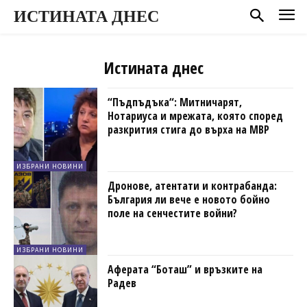
ИСТИНАТА ДНЕС
Истината днес
“Пъдпъдъка“: Митничарят,
Нотариуса и мрежата, която според
разкрития стига до върха на МВР
ИЗБРАНИ НОВИНИ
Дронове, атентати и контрабанда:
България ли вече е новото бойно
поле на сенчестите войни?
ИЗБРАНИ НОВИНИ
Аферата “Боташ” и връзките на
Радев