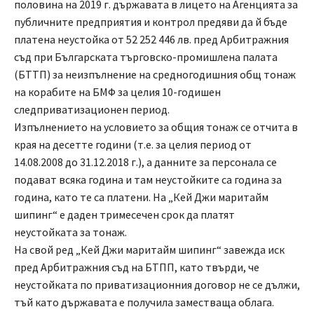
половина на 2019 г. държавата в лицето на Агенцията за
публичните предприятия и контрол предяви да й бъде
платена неустойка от 52 252 446 лв. пред Арбитражния
съд при Българската търговско-промишлена палата
(БТТП) за неизпълнение на средногодишния общ тонаж
на корабите на БМФ за целия 10-годишен
следприватизационен период.
Изпълнението на условието за общия тонаж се отчита в
края на десетте години (т.е. за целия период от
14.08.2008 до 31.12.2018 г.), а данните за персонала се
подават всяка година и там неустойките са година за
година, като те са платени. На „Кей Джи маритайм
шипинг“ е даден тримесечен срок да платят
неустойката за тонаж.
На свой ред „Кей Джи маритайм шипинг“ завежда иск
пред Арбитражния съд на БТПП, като твърди, че
неустойката по приватизационния договор не се дължи,
тъй като държавата е получила заместваща облага.