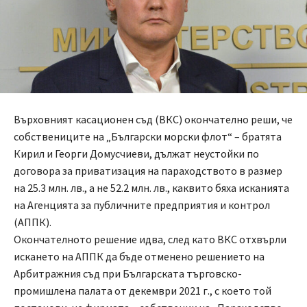
Върховният касационен съд (ВКС) окончателно реши, че
собствениците на „Български морски флот“ – братята
Кирил и Георги Домусчиеви, дължат неустойки по
договора за приватизация на параходството в размер
на 25.3 млн. лв., а не 52.2 млн. лв., каквито бяха исканията
на Агенцията за публичните предприятия и контрол
(АППК).
Окончателното решение идва, след като ВКС отхвърли
искането на АППК да бъде отменено решението на
Арбитражния съд при Българската търговско-
промишлена палата от декември 2021 г., с което той