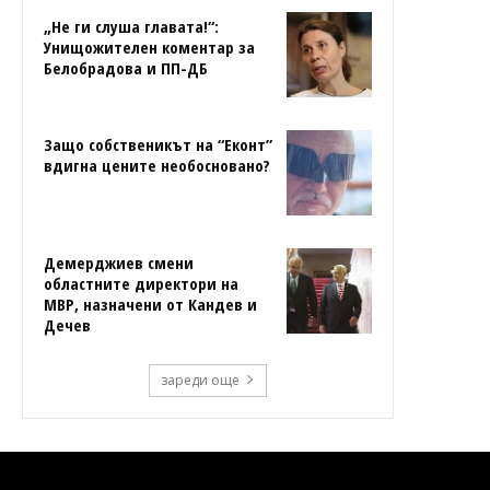
„Не ги слуша главата!“:
Унищожителен коментар за
Белобрадова и ПП-ДБ
Защо собственикът на “Еконт”
вдигна цените необосновано?
Демерджиев смени
областните директори на
МВР, назначени от Кандев и
Дечев
зареди още