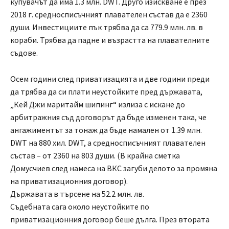
купувачът да има 1.3 млн. DWT. Друго изискване е през
2018 г. средносписъчният плавателен състав да е 2360
души. Инвестициите пък трябва да са 779.9 млн. лв. в
кораби. Трябва да падне и възрастта на плавателните
съдове.
Осем години след приватизацията и две години преди
да трябва да си плати неустойките пред държавата,
„Кей Джи маритайм шипинг“ излиза с искане до
арбитражния съд договорът да бъде изменен така, че
ангажиментът за тонаж да бъде намален от 1.39 млн.
DWT на 880 хил. DWT, а средносписъчният плавателен
състав – от 2360 на 803 души. (В крайна сметка
Домусчиев след намеса на ВКС загуби делото за промяна
на приватизационния договор).
Държавата в търсене на 52.2 млн. лв.
Съдебната сага около неустойките по
приватизационния договор беше дълга. През втората