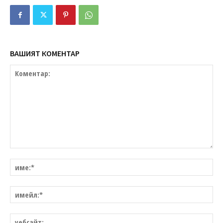
ВАШИЯТ КОМЕНТАР
Коментар:
им
им
уе