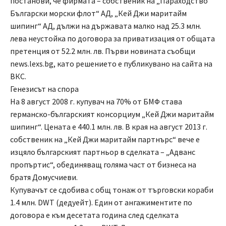
постанови, че фирмата – собственик на „Параходство
Български морски флот“ АД, „Кей Джи маритайм
шипинг“ АД, дължи на държавата малко над 25.3 млн.
лева неустойка по договора за приватизация от общата
претенция от 52.2 млн. лв. Първи новината съобщи
news.lexs.bg, като решението е публикувано на сайта на
ВКС.
Генезисът на спора
На 8 август 2008 г. купувач на 70% от БМФ става
германско-българският консорциум „Кей Джи маритайм
шипинг“. Цената е 440.1 млн. лв. В края на август 2013 г.
собственик на „Кей Джи маритайм партнърс“ вече е
изцяло българският партньор в сделката – „Адванс
пропъртис“, обединяващ голяма част от бизнеса на
братя Домусчиеви.
Купувачът се сдобива с общ тонаж от търговски кораби
1.4 млн. DWT (дедуейт). Един от ангажиментите по
договора е към десетата година след сделката