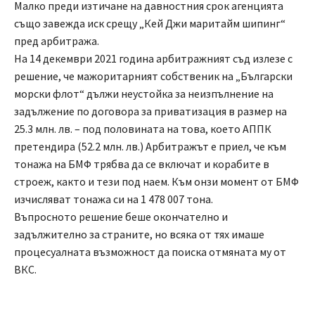
Малко преди изтичане на давностния срок агенцията
също завежда иск срещу „Кей Джи маритайм шипинг“
пред арбитража.
На 14 декември 2021 година арбитражният съд излезе с
решение, че мажоритарният собственик на „Български
морски флот“ дължи неустойка за неизпълнение на
задължение по договора за приватизация в размер на
25.3 млн. лв. – под половината на това, което АППК
претендира (52.2 млн. лв.) Арбитражът е приел, че към
тонажа на БМФ трябва да се включат и корабите в
строеж, както и тези под наем. Към онзи момент от БМФ
изчисляват тонажа си на 1 478 007 тона.
Въпросното решение беше окончателно и
задължително за страните, но всяка от тях имаше
процесуалната възможност да поиска отмяната му от
ВКС.