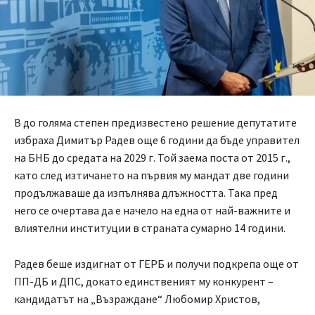
В до голяма степен предизвестено решение депутатите
избраха Димитър Радев още 6 години да бъде управител
на БНБ до средата на 2029 г. Той заема поста от 2015 г.,
като след изтичането на първия му мандат две години
продължаваше да изпълнява длъжността. Така пред
него се очертава да е начело на една от най-важните и
влиятелни институции в страната сумарно 14 години.
Радев беше издигнат от ГЕРБ и получи подкрепа още от
ПП-ДБ и ДПС, докато единственият му конкурент –
кандидатът на „Възраждане“ Любомир Христов,