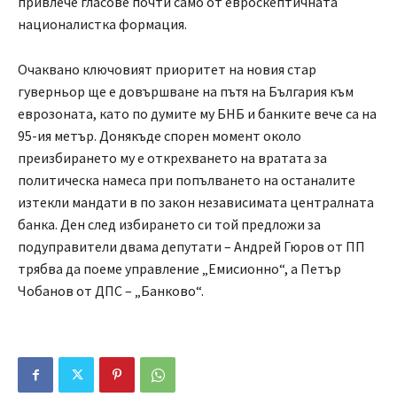
привлече гласове почти само от евроскептичната
националистка формация.
Очаквано ключовият приоритет на новия стар
гуверньор ще е довършване на пътя на България към
еврозоната, като по думите му БНБ и банките вече са на
95-ия метър. Донякъде спорен момент около
преизбирането му е открехването на вратата за
политическа намеса при попълването на останалите
изтекли мандати в по закон независимата централната
банка. Ден след избирането си той предложи за
подуправители двама депутати – Андрей Гюров от ПП
трябва да поеме управление „Емисионно“, а Петър
Чобанов от ДПС – „Банково“.