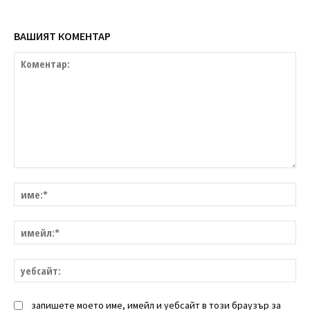
ВАШИЯТ КОМЕНТАР
Коментар:
им
им
уе
запишете моето име, имейл и уебсайт в този браузър за