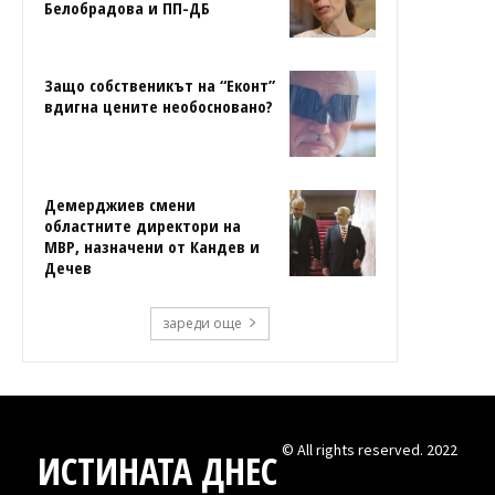
Белобрадова и ПП-ДБ
Защо собственикът на “Еконт”
вдигна цените необосновано?
Демерджиев смени
областните директори на
МВР, назначени от Кандев и
Дечев
зареди още
© All rights reserved. 2022
ИСТИНАТА ДНЕС