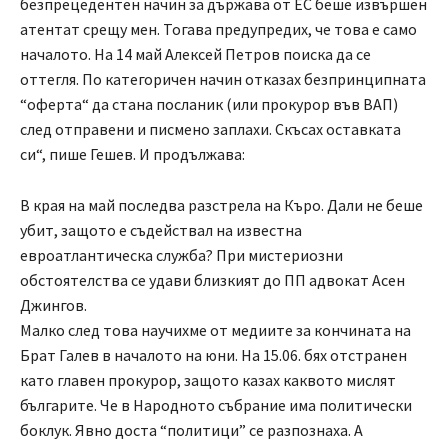
безпрецедентен начин за държава от ЕС беше извършен
атентат срещу мен. Тогава предупредих, че това е само
началото. На 14 май Алексей Петров поиска да се
оттегля. По категоричен начин отказах безпринципната
“оферта“ да стана посланик (или прокурор във ВАП)
след отправени и писмено заплахи. Скъсах оставката
си“, пише Гешев. И продължава:
В края на май последва разстрела на Къро. Дали не беше
убит, защото е съдействал на известна
евроатлантическа служба? При мистериозни
обстоятелства се удави близкият до ПП адвокат Асен
Джингов.
Малко след това научихме от медиите за кончината на
Брат Галев в началото на юни. На 15.06. бях отстранен
като главен прокурор, защото казах каквото мислят
българите. Че в Народното събрание има политически
боклук. Явно доста “политици” се разпознаха. А