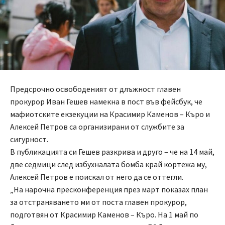
Предсрочно освободеният от длъжност главен
прокурор Иван Гешев намекна в пост във фейсбук, че
мафиотските екзекуции на Красимир Каменов – Къро и
Алексей Петров са организирани от службите за
сигурност.
В публикацията си Гешев разкрива и друго – че на 14 май,
две седмици след избухналата бомба край кортежа му,
Алексей Петров е поискал от него да се оттегли.
„На нарочна пресконференция през март показах план
за отстраняването ми от поста главен прокурор,
подготвян от Красимир Каменов – Къро. На 1 май по