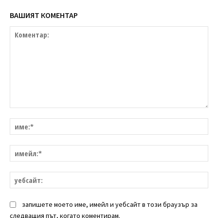
ВАШИЯТ КОМЕНТАР
Коментар:
им
им
уе
запишете моето име, имейл и уебсайт в този браузър за
следващия път, когато коментирам.