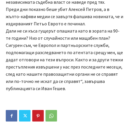
независимата съдебна власт се наведе пред тях.
Преди дни показно беше убит Алексей Петров, а в
жълто-кафяви медии се завъртя фалшива новината, че и
издирваният Петьо Еврото е починал.
Дали не си къса гущерът опашката като в зората на 90-
те години? Низ от случайности или мащабен план?
Сигурен съм, че Европол и партньорските служби,
подпомагащи разследването по атентата срещу мен, ще
дадат отговори на тези въпроси. Както и за други тежки
престъпления извършени у нас през последните месеци,
след като нашите правозащитни органи не се справят
или по-точно не искат да се справят“, завършва
публикацията си Иван Гешев.