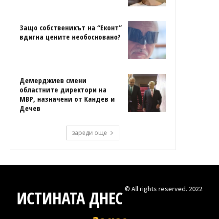
Защо собственикът на “Еконт”
вдигна цените необосновано?
Демерджиев смени
областните директори на
МВР, назначени от Кандев и
Дечев
зареди още
© All rights reserved. 2022
ИСТИНАТА ДНЕС