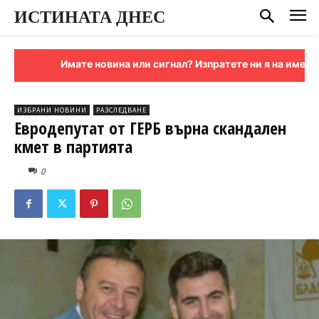
ИСТИНАТА ДНЕС
Имате новина или сигнал? Изпратете ни я на имейл:
sign
ИЗБРАНИ НОВИНИ
РАЗСЛЕДВАНЕ
Евродепутат от ГЕРБ върна скандален
кмет в партията
0