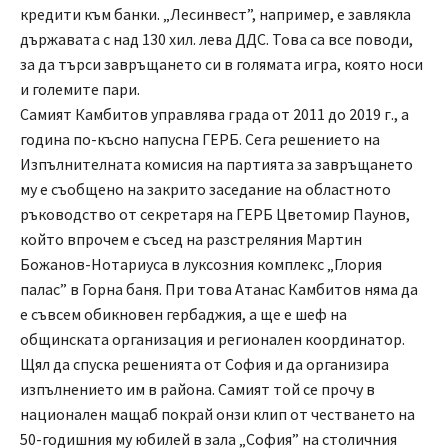
кредити към банки. „Лесинвест”, например, е завлякла
държавата с над 130 хил. лева ДДС. Това са все поводи,
за да търси завръщането си в голямата игра, която носи
и големите пари.
Самият Камбитов управлява града от 2011 до 2019 г., а
година по-късно напусна ГЕРБ. Сега решението на
Изпълнителната комисия на партията за завръщането
му е съобщено на закрито заседание на областното
ръководство от секретаря на ГЕРБ Цветомир Паунов,
който впрочем е съсед на разстреляния Мартин
Божанов-Нотариуса в луксозния комплекс „Глория
палас” в Горна баня. При това Атанас Камбитов няма да
е съвсем обикновен гербаджия, а ще е шеф на
общинската организация и регионален координатор.
Щял да спуска решенията от София и да организира
изпълнението им в района. Самият той се прочу в
национален мащаб покрай онзи клип от честването на
50-годишния му юбилей в зала „София” на столичния