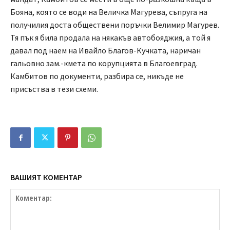
Бояна, която се води на Величка Магурева, съпруга на
получилия доста обществени поръчки Велимир Магурев.
Тя пък я била продала на някакъв автобояджия, а той я
давал под наем на Ивайло Благов-Кучката, наричан
гальовно зам.-кмета по корупцията в Благоевград.
Камбитов по документи, разбира се, никъде не
присъства в тези схеми.
ВАШИЯТ КОМЕНТАР