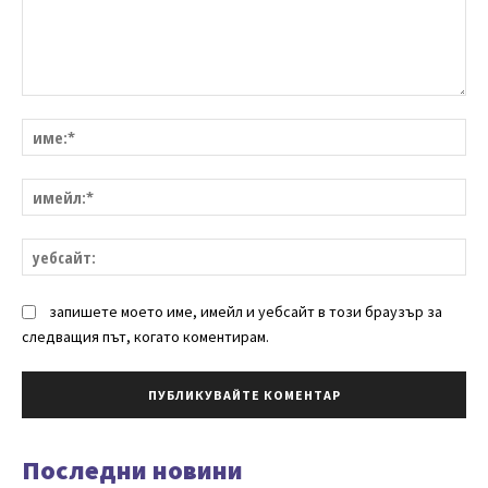
Коментар:
им
им
уе
запишете моето име, имейл и уебсайт в този браузър за
следващия път, когато коментирам.
Последни новини