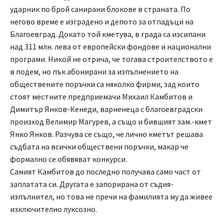
ударник по брой санирани блокове в страната. По
негово време е изградено и депото за отпадъци на
Благоевград. Докато той кметува, в града са изсипани
над 311 млн. лева от европейски фондове и национални
програми. Никой не отрича, че тогава строителството е
в подем, но пък абонирани за изпълнението на
обществените поръчки са няколко фирми, зад които
стоят местните предприемачи Михаил Камбитов и
Димитър Янков-Кенеди, варненеца с благоевградски
произход Велимир Магурев, а също и бившият зам.-кмет
Янко Янков. Разчува се също, че лично кметът решава
съдбата на всички обществени поръчки, макар че
формално се обявяват конкурси.
Самият Камбитов до последно получава само част от
заплатата си. Другата е запорирана от съдия-
изпълнител, но това не пречи на фамилията му да живее
изключително луксозно.