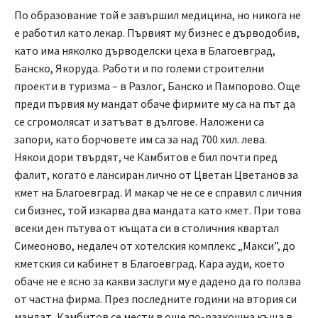
По образование той е завършил медицина, но никога не
е работил като лекар. Първият му бизнес е дърводобив,
като има няколко дърводелски цеха в Благоевград,
Банско, Якоруда. Работи и по големи строителни
проекти в туризма – в Разлог, Банско и Пампорово. Още
преди първия му мандат обаче фирмите му са на път да
се сгромолясат и затъват в дългове. Наложени са
запори, като борчовете им са за над 700 хил. лева.
Някои дори твърдят, че Камбитов е бил почти пред
фалит, когато е лансиран лично от Цветан Цветанов за
кмет на Благоевград. И макар че не се е справил с личния
си бизнес, той изкарва два мандата като кмет. При това
всеки ден пътува от къщата си в столичния квартал
Симеоново, недалеч от хотелския комплекс „Макси”, до
кметския си кабинет в Благоевград. Кара ауди, което
обаче не е ясно за какви заслуги му е дадено да го ползва
от частна фирма. През последните години на втория си
мандат, Камбитов се мести в още по-разкошна къща в