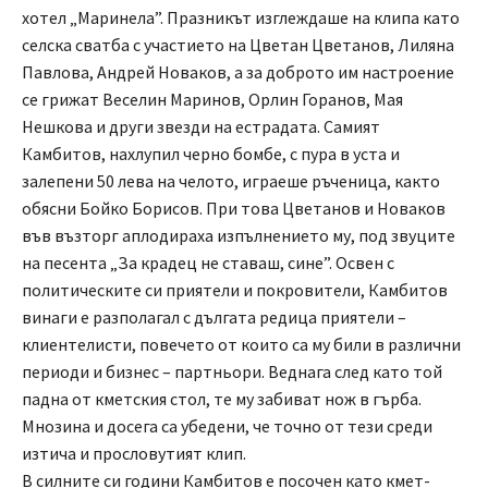
хотел „Маринела”. Празникът изглеждаше на клипа като
селска сватба с участието на Цветан Цветанов, Лиляна
Павлова, Андрей Новаков, а за доброто им настроение
се грижат Веселин Маринов, Орлин Горанов, Мая
Нешкова и други звезди на естрадата. Самият
Камбитов, нахлупил черно бомбе, с пура в уста и
залепени 50 лева на челото, играеше ръченица, както
обясни Бойко Борисов. При това Цветанов и Новаков
във възторг аплодираха изпълнението му, под звуците
на песента „За крадец не ставаш, сине”. Освен с
политическите си приятели и покровители, Камбитов
винаги е разполагал с дългата редица приятели –
клиентелисти, повечето от които са му били в различни
периоди и бизнес – партньори. Веднага след като той
падна от кметския стол, те му забиват нож в гърба.
Мнозина и досега са убедени, че точно от тези среди
изтича и прословутият клип.
В силните си години Камбитов е посочен като кмет-