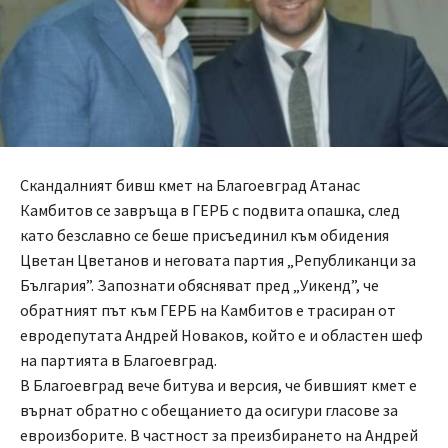
Скандалният бивш кмет на Благоевград Атанас
Камбитов се завръща в ГЕРБ с подвита опашка, след
като безславно се беше присъединил към обидения
Цветан Цветанов и неговата партия „Републиканци за
България”. Запознати обясняват пред „Уикенд”, че
обратният път към ГЕРБ на Камбитов е трасиран от
евродепутата Андрей Новаков, който е и областен шеф
на партията в Благоевград.
В Благоевград вече битува и версия, че бившият кмет е
върнат обратно с обещанието да осигури гласове за
евроизборите. В частност за преизбирането на Андрей