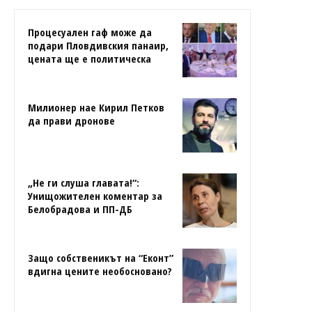
Процесуален гаф може да
подари Пловдивския панаир,
цената ще е политическа
Милионер нае Кирил Петков
да прави дронове
„Не ги слуша главата!“:
Унищожителен коментар за
Белобрадова и ПП-ДБ
Защо собственикът на “Еконт”
вдигна цените необосновано?