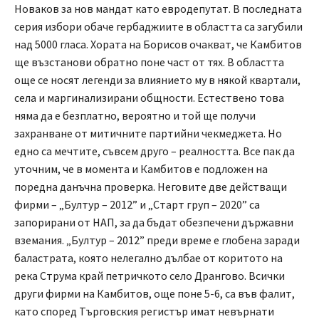
Новаков за нов мандат като евродепутат. В последната
серия избори обаче гербаджиите в областта са загубили
над 5000 гласа. Хората на Борисов очакват, че Камбитов
ще възстанови обратно поне част от тях. В областта
още се носят легенди за влиянието му в някой квартали,
села и маргинализирани общности. Естествено това
няма да е безплатно, вероятно и той ще получи
захранване от митичните партийни чекмеджета. Но
едно са мечтите, съвсем друго – реалността. Все пак да
уточним, че в момента и Камбитов е подложен на
поредна данъчна проверка. Неговите две действащи
фирми – „Бултур – 2012” и „Старт груп – 2020” са
запорирани от НАП, за да бъдат обезпечени държавни
вземания. „Бултур – 2012” преди време е глобена заради
баластрата, която нелегално дълбае от коритото на
река Струма край петричкото село Дрангово. Всички
други фирми на Камбитов, още поне 5-6, са във фалит,
като според Търговския регистър имат невърнати