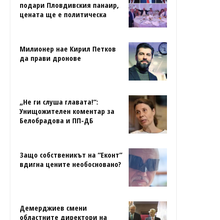
подари Пловдивския панаир,
цената ще е политическа
Милионер нае Кирил Петков
да прави дронове
„Не ги слуша главата!“:
Унищожителен коментар за
Белобрадова и ПП-ДБ
Защо собственикът на “Еконт”
вдигна цените необосновано?
Демерджиев смени
областните директори на