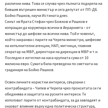
различни нива. Това се случва чрез пълната подкрепа на
бившия вътрешен министър и сега депутат от ПП-ДБ
Бойко Рашков, научи Истината днес.
Синът ня Ярата Стефан чрез Божков и Рашков е
изпращан да корумпира всички в йерархията – от
министър до шефове на всички нива. Той е човекът,
който захранва с парите на Черепа министри, шефеове
на изпълнителни агенции, НАП, митници, главния
секратар на МВР, директори на дирекции в МВР и т.н.
Последно е изтеглил на каса крупната сума от 10
милиона евро. Сумата била преведена по сметката на
градинаря на Бойко Рашков.
Освен личните користни интереси, свързани с
контрабандата – Чипев и Черепа чрез прокситата си ги
обединява и защитата на руските интереси. Те
използват парите от контрабандата, за да завладеят и
оказват влияние върху една политическа структура,