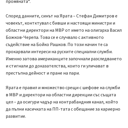
промяната“.
Според данните, синът на Ярата – Стефан Димитров е
човекът, контктувал с бивши и настоящи министри и
областни директори на МВР от името на олигарха Васил
Божков-Черепа. Това се е случвало с активното
съдействие на Бойко Рашков. По този начин те са
прокарвали интереси на руските специални служби.
Именно затова американците започнали разследването
и стигнали до доказателства, които ги уличават в
престъпна дейност и пране на пари.
Ярата е правил и множество срещи с шефове на служби
в МВР и директори на областни дирекции със същата
цел – да осигури чадър на контрабандния канал, който
да пълни касичката на ПП-тата с обещание за кариерно
развитие.