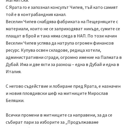
Магнитски.
С Ярата го е запознал консулът Чипев, тъй като самият
той е в контрабандния канал.
Веселин Чипев снабдява фабриката на Пещерняците с
материали, които не се заприходяват никъде, сумите се
плащат в брой и така няма следа в НАП. По този начин
Веселин Чипев успява да натрупа огромен финансов
ресурс. Купува освен складове, редица хотели,
административни сгради, огромно имение на Палмата в
Дубай. Има и две яхти за разкош – една в Дубай и една в
Италия.
С негово съдействие и лобиране пред Ярата, е назначен
и новия пловдивски шеф на митниците Мирослав
Беляшки.
Всички промени в митниците са направени, за да се
събират пари за изборите за „Продължаваме