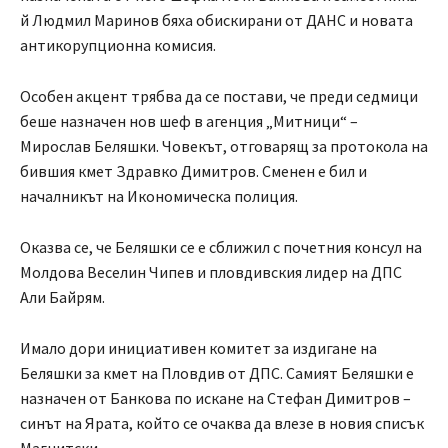
й Людмил Маринов бяха обискирани от ДАНС и новата
антикорупционна комисия.
Особен акцент трябва да се постави, че преди седмици
беше назначен нов шеф в агенция „Митници“ –
Мирослав Беляшки. Човекът, отговарящ за протокола на
бившия кмет Здравко Димитров. Сменен е бил и
началникът на Икономическа полиция.
Оказва се, че Беляшки се е сближил с почетния консул на
Молдова Веселин Чипев и пловдивския лидер на ДПС
Али Байрям.
Имало дори инициативен комитет за издигане на
Беляшки за кмет на Пловдив от ДПС. Самият Беляшки е
назначен от Банкова по искане на Стефан Димитров –
синът на Ярата, който се очаква да влезе в новия списък