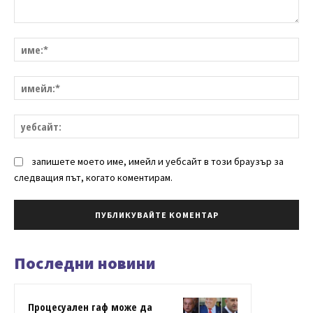
Коментар:
им
им
уе
запишете моето име, имейл и уебсайт в този браузър за
следващия път, когато коментирам.
Последни новини
Процесуален гаф може да