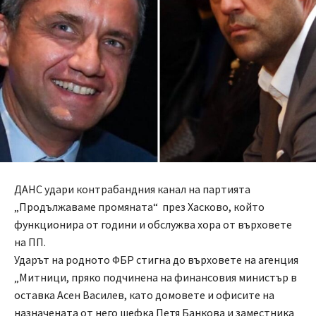
ДАНС удари контрабандния канал на партията
„Продължаваме промяната“ през Хасково, който
функционира от години и обслужва хора от върховете
на ПП.
Ударът на родното ФБР стигна до върховете на агенция
„Митници, пряко подчинена на финансовия министър в
оставка Асен Василев, като домовете и офисите на
назначената от него шефка Петя Банкова и заместника