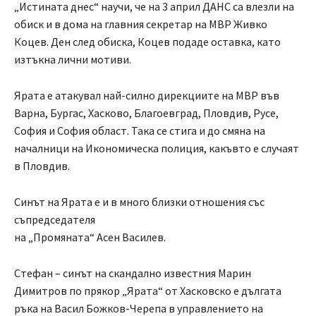
„Истината днес“ научи, че на 3 април ДАНС са влезли на
обиск и в дома на главния секретар на МВР Живко
Коцев. Ден след обиска, Коцев подаде оставка, като
изтъкна лични мотиви.
Ярата е атакувал най-силно дирекциите на МВР във
Варна, Бургас, Хасково, Благоевград, Пловдив, Русе,
София и София област. Така се стига и до смяна на
началници на Икономическа полиция, какъвто е случаят
в Пловдив.
Синът на Ярата е и в много близки отношения със
съпредседателя
на „Промяната“ Асен Василев.
Стефан – синът на скандално известния Марин
Димитров по прякор „Ярата“ от Хасковско е дългата
ръка на Васил Божков-Черепа в управлението на