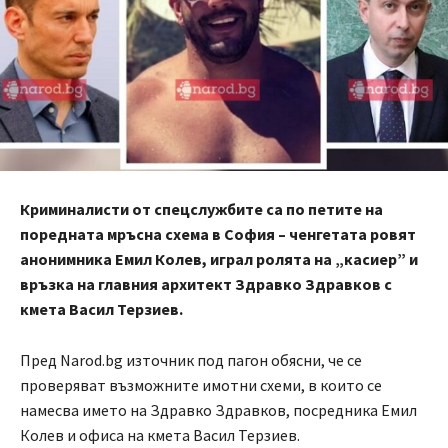
Криминалисти от спецслужбите са по петите на
поредната мръсна схема в София – ченгетата ровят
анонимника Емил Колев, играл ролята на „касиер” и
връзка на главния архитект Здравко Здравков с
кмета Васил Терзиев.
Пред Narod.bg източник под пагон обясни, че се
проверяват възможните имотни схеми, в които се
намесва името на Здравко Здравков, посредника Емил
Колев и офиса на кмета Васил Терзиев.