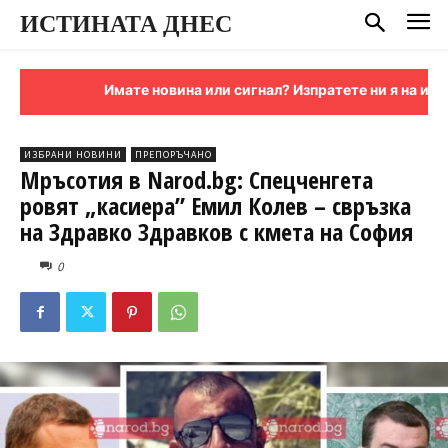
ИСТИНАТА ДНЕС
Имате новина или сигнал? Изпратете ни я на имейл
ИЗБРАНИ НОВИНИ
ПРЕПОРЪЧАНО
Мръсотия в Narod.bg: Спецченгета
ровят „касиера” Емил Колев – свръзка
на Здравко Здравков с кмета на София
0