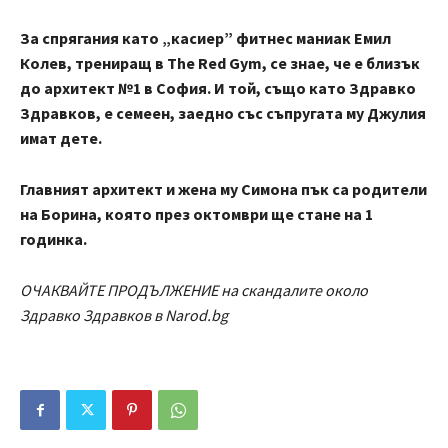
За спрягания като „касиер” фитнес маниак Емил
Колев, трениращ в The Red Gym, се знае, че е близък
до архитект №1 в София. И той, също като Здравко
Здравков, е семеен, заедно със съпругата му Джулия
имат дете.
Главният архитект и жена му Симона пък са родители
на Борина, която през октомври ще стане на 1
годинка.
ОЧАКВАЙТЕ ПРОДЪЛЖЕНИЕ на скандалите около
Здравко Здравков в
Narod.bg