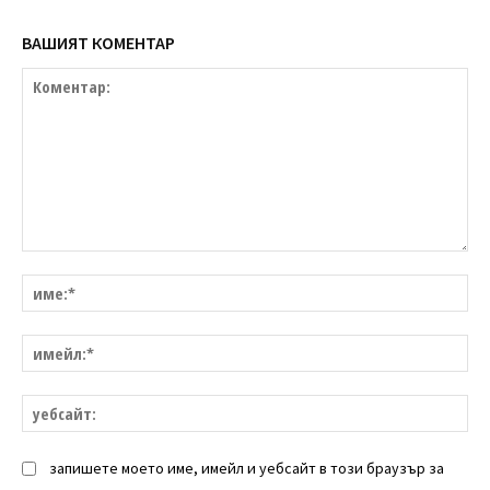
ВАШИЯТ КОМЕНТАР
Коментар:
им
им
уе
запишете моето име, имейл и уебсайт в този браузър за