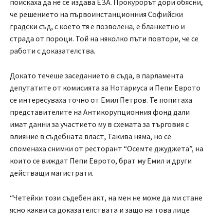
поискаха да не се издава ЕЗА. Прокурорът дори обясни,
че решението на първоинстанционния Софийски
градски съд, с което тя е позволена, е бланкетно и
страда от пороци. Той на няколко пъти повтори, че се
работи с доказателства.
Докато течеше заседанието в съда, в парламента
депутатите от комисията за Нотариуса и Пепи Еврото
се интересуваха точно от Емил Петров. Те попитаха
представителите на Антикорупционния фонд дали
имат данни за участието му в схемата за търговия с
влияние в съдебната власт, Такива няма, но се
споменаха снимки от ресторант “Осемте джуджета”, на
които се виждат Пепи Еврото, брат му Емил и други
действащи магистрати.
“Четейки този съдебен акт, на мен не може да ми стане
ясно какви са доказателствата и защо на това лице