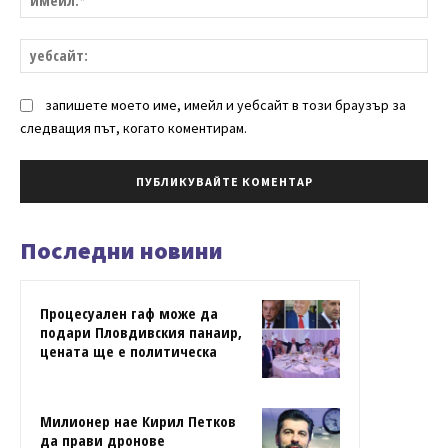
уе
запишете моето име, имейл и уебсайт в този браузър за
следващия път, когато коментирам.
Последни новини
Процесуален гаф може да
подари Пловдивския панаир,
цената ще е политическа
Милионер нае Кирил Петков
да прави дронове