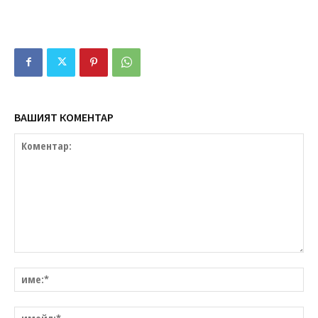
ВАШИЯТ КОМЕНТАР
Коментар:
им
им