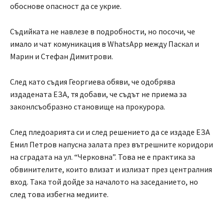
обоснове опасност да се укрие.
Съдийката не навлезе в подробности, но посочи, че
имало и чат комуникация в WhatsApp между Паскал и
Марин и Стефан Димитрови.
След като съдия Георгиева обяви, че одобрява
издадената ЕЗА, тя добави, че съдът не приема за
законлсъобразно становище на прокурора.
След пледоарията си и след решението да се издаде ЕЗА
Емил Петров напусна залата през вътрешните коридори
на сградата на ул. “Черковна”. Това не е практика за
обвинителите, които влизат и излизат през централния
вход. Така той дойде за началото на заседанието, но
след това избегна медиите.