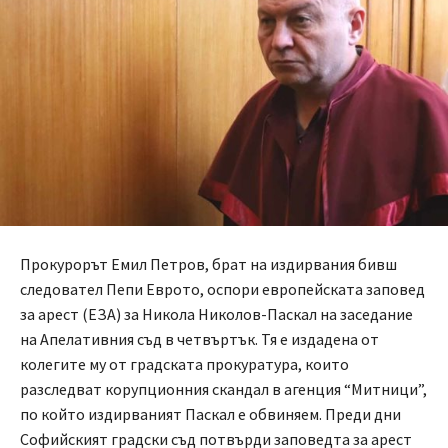
Прокурорът Емил Петров, брат на издирвания бивш
следовател Пепи Еврото, оспори европейската заповед
за арест (ЕЗА) за Никола Николов-Паскал на заседание
на Апелативния съд в четвъртък. Тя е издадена от
колегите му от градската прокуратура, които
разследват корупционния скандал в агенция “Митници”,
по който издирваният Паскал е обвиняем. Преди дни
Софийският градски съд потвърди заповедта за арест