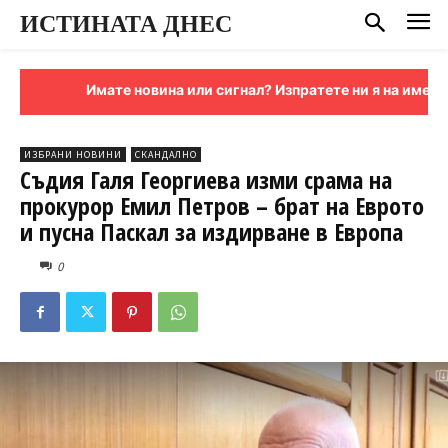
ИСТИНАТА ДНЕС
Имате новина или сигнал? Изпратете ни я на имейл:
sign
ИЗБРАНИ НОВИНИ
СКАНДАЛНО
Съдия Галя Георгиева изми срама на
прокурор Емил Петров – брат на Еврото
и пусна Паскал за издирване в Европа
0