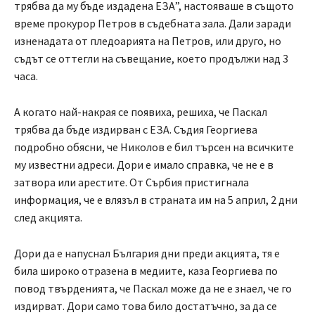
трябва да му бъде издадена ЕЗА”, настояваше в същото
време прокурор Петров в съдебната зала. Дали заради
изненадата от пледоарията на Петров, или друго, но
съдът се оттегли на съвещание, което продължи над 3
часа.
А когато най-накрая се появиха, решиха, че Паскал
трябва да бъде издирван с ЕЗА. Съдия Георгиева
подробно обясни, че Николов е бил търсен на всичките
му известни адреси. Дори е имало справка, че не е в
затвора или арестите. От Сърбия пристигнала
информация, че е влязъл в страната им на 5 април, 2 дни
след акцията.
Дори да е напуснал България дни преди акцията, тя е
била широко отразена в медиите, каза Георгиева по
повод твърденията, че Паскал може да не е знаел, че го
издирват. Дори само това било достатъчно, за да се