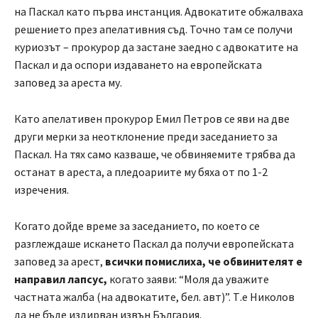
на Паскал като първа инстанция. Адвокатите обжалваха
решението през апелативния съд. Точно там се получи
куриозът – прокурор да застане заедно с адвокатите на
Паскал и да оспори издаването на европейската
заповед за ареста му.
Като апелативен прокурор Емил Петров се яви на две
други мерки за неотклонение преди заседанието за
Паскал. На тях само казваше, че обвиняемите трябва да
останат в ареста, а пледоариите му бяха от по 1-2
изречения.
Когато дойде време за заседанието, по което се
разглеждаше искането Паскал да получи европейската
заповед за арест,
всички помислиха, че обвинителят е
направил лапсус,
когато заяви: “Моля да уважите
частната жалба (на адвокатите, бел. авт)”. Т.е Николов
да не бъде издирван извън България.