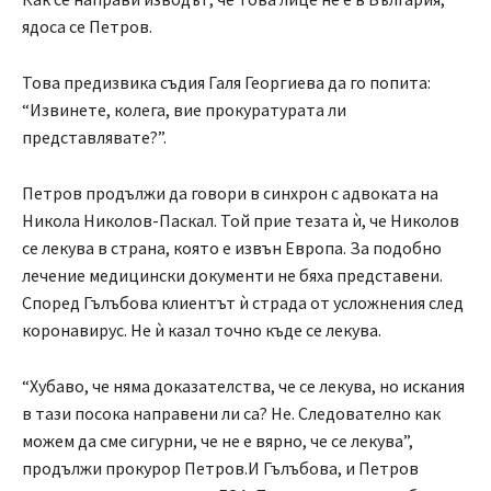
ядоса се Петров.
Това предизвика съдия Галя Георгиева да го попита:
“Извинете, колега, вие прокуратурата ли
представлявате?”.
Петров продължи да говори в синхрон с адвоката на
Никола Николов-Паскал. Той прие тезата ѝ, че Николов
се лекува в страна, която е извън Европа. За подобно
лечение медицински документи не бяха представени.
Според Гълъбова клиентът ѝ страда от усложнения след
коронавирус. Не ѝ казал точно къде се лекува.
“Хубаво, че няма доказателства, че се лекува, но искания
в тази посока направени ли са? Не. Следователно как
можем да сме сигурни, че не е вярно, че се лекува”,
продължи прокурор Петров.И Гълъбова, и Петров