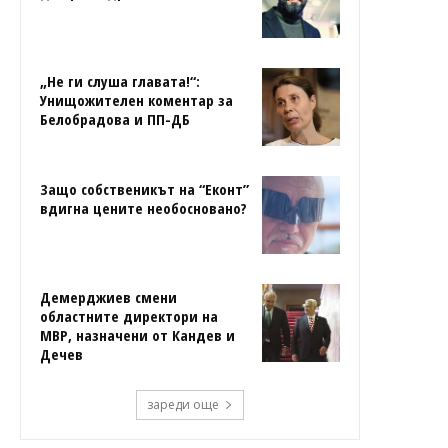
„Не ги слуша главата!“:
Унищожителен коментар за
Белобрадова и ПП-ДБ
Защо собственикът на “Еконт”
вдигна цените необосновано?
Демерджиев смени
областните директори на
МВР, назначени от Кандев и
Дечев
зареди още