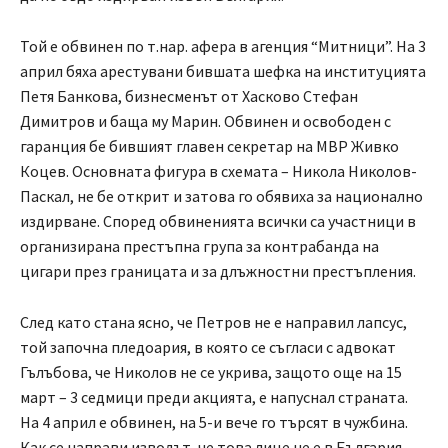
Той е обвинен по т.нар. афера в агенция “Митници”. На 3
април бяха арестувани бившата шефка на институцията
Петя Банкова, бизнесменът от Хасково Стефан
Димитров и баща му Марин. Обвинен и освободен с
гаранция бе бившият главен секретар на МВР Живко
Коцев. Основната фигура в схемата – Никола Николов-
Паскал, не бе открит и затова го обявиха за национално
издирване. Според обвиненията всички са участници в
организирана престъпна група за контрабанда на
цигари през границата и за длъжностни престъпления.
След като стана ясно, че Петров не е направил лапсус,
той започна пледоария, в която се съгласи с адвокат
Гълъбова, че Николов не се укрива, защото още на 15
март – 3 седмици преди акцията, е напуснал страната.
На 4 април е обвинен, на 5-и вече го търсят в чужбина.
Как се направи изводът, че това лице не е в България,