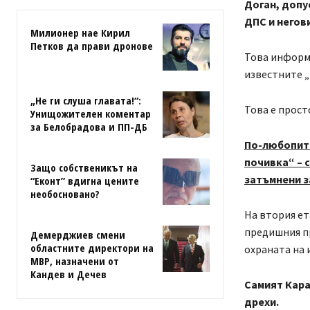
Доган, допу
ДПС и негов
Милионер нае Кирил
Петков да прави дронове
Това информи
известните „
„Не ги слуша главата!“:
Това е прост
Унищожителен коментар
за Белобрадова и ПП-ДБ
По-любопите
почивка“ – 
Защо собственикът на
затъмнени з
“Еконт” вдигна цените
необосновано?
На втория ет
предишния п
Демерджиев смени
областните директори на
охраната на 
МВР, назначени от
Кандев и Дечев
Самият Кара
дрехи.