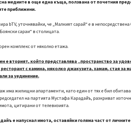
сна медиите в още една къща, ползвана от почетния пред
ите приближени.
ра bTV, уточнявайки, че „Малкият сарай“ е в непосредствена
Боянски сараи“ в столицата.
орен комплекс от няколко етажа.
н е вторият, който представлява „пространство за удов
с ресторант с камина, няколко джакузита, хамам, стая за м
али за уединение.
аж има жилищни апартаменти, като един от тях е бил обитава
редседател на партията Мустафа Карадайъ, разкриват източ
имота, цитирани от телевизията.
дайъ е напуснал имота, оставяйки голяма част от личните