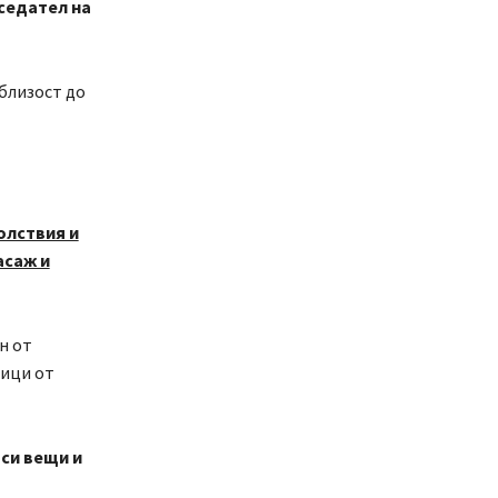
седател на
 близост до
олствия и
асаж и
н от
ници от
 си вещи и