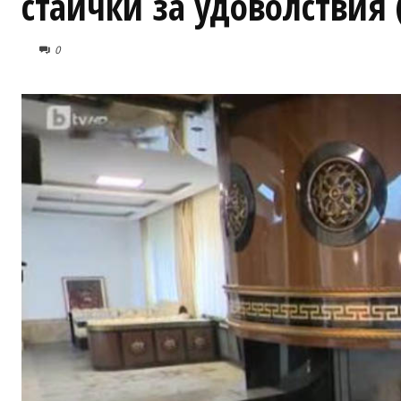
стаички за удоволствия
0