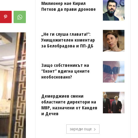
Милионер нае Кирил
Петков да прави дронове
„Не ги слуша главата!“:
Унищожителен коментар
за Белобрадова и ПП-ДБ
Защо собственикът на
“Еконт” вдигна цените
необосновано?
Демерджиев смени
областните директори на
МВР, назначени от Кандев
и Дечев
зареди още