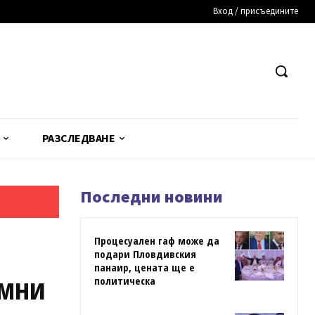
Вход / присъедините
РАЗСЛЕДВАНЕ
Последни новини
Процесуален гаф може да
подари Пловдивския
панаир, цената ще е
ъмни
политическа