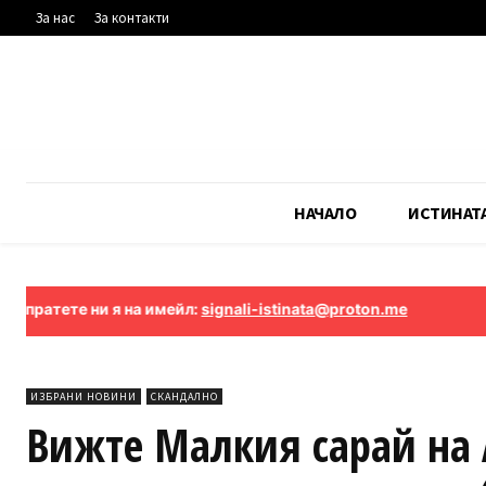
За нас
За контакти
НАЧАЛО
ИСТИНАТ
е ни я на имейл:
signali-istinata@proton.me
ИЗБРАНИ НОВИНИ
СКАНДАЛНО
Вижте Малкия сарай на 