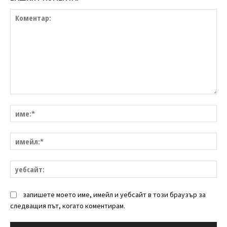
Коментар:
им
им
уе
запишете моето име, имейл и уебсайт в този браузър за
следващия път, когато коментирам.