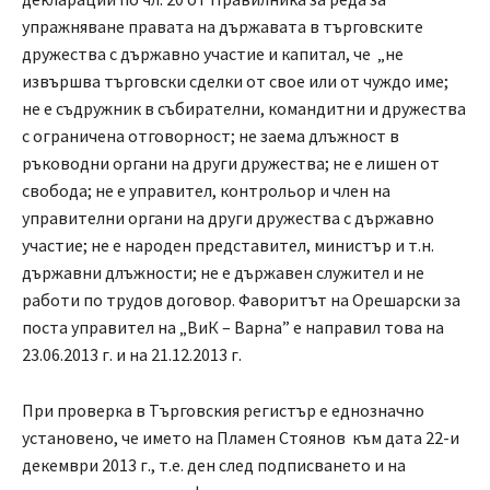
упражняване правата на държавата в търговските
дружества с държавно участие и капитал, че „не
извършва търговски сделки от свое или от чуждо име;
не е съдружник в събирателни, командитни и дружества
с ограничена отговорност; не заема длъжност в
ръководни органи на други дружества; не е лишен от
свобода; не е управител, контрольор и член на
управителни органи на други дружества с държавно
участие; не е народен представител, министър и т.н.
държавни длъжности; не е държавен служител и не
работи по трудов договор. Фаворитът на Орешарски за
поста управител на „ВиК – Варна” е направил това на
23.06.2013 г. и на 21.12.2013 г.
При проверка в Търговския регистър е еднозначно
установено, че името на Пламен Стоянов към дата 22-и
декември 2013 г., т.е. ден след подписването и на