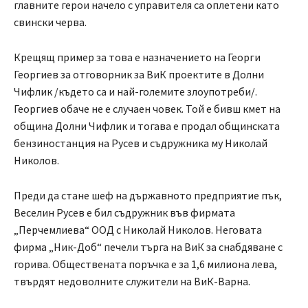
главните герои начело с управителя са оплетени като
свински черва.
Крещящ пример за това е назначението на Георги
Георгиев за отговорник за ВиК проектите в Долни
Чифлик /където са и най-големите злоупотреби/.
Георгиев обаче не е случаен човек. Той е бивш кмет на
община Долни Чифлик и тогава е продал общинската
бензиностанция на Русев и съдружника му Николай
Николов.
Преди да стане шеф на държавното предприятие пък,
Веселин Русев е бил съдружник във фирмата
„Перчемлиева“ ООД с Николай Николов. Неговата
фирма „Ник-Доб“ печели търга на ВиК за снабдяване с
горива. Обществената поръчка е за 1,6 милиона лева,
твърдят недоволните служители на ВиК-Варна.