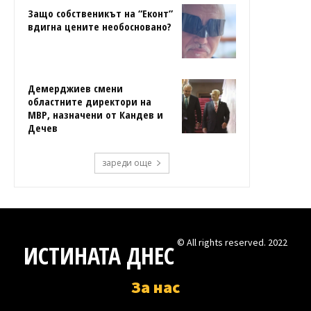
Защо собственикът на “Еконт”
вдигна цените необосновано?
Демерджиев смени
областните директори на
МВР, назначени от Кандев и
Дечев
зареди още
© All rights reserved. 2022
ИСТИНАТА ДНЕС
За нас