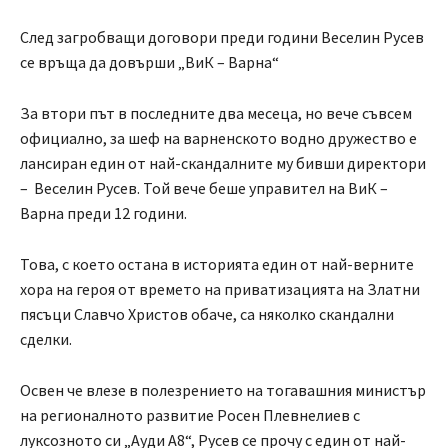
След загробващи договори преди години Веселин Русев
се връща да довърши „ВиК – Варна“
За втори път в последните два месеца, но вече съвсем
официално, за шеф на варненското водно дружество е
лансиран един от най-скандалните му бивши директори
– Веселин Русев. Той вече беше управител на ВиК –
Варна преди 12 години.
Това, с което остана в историята един от най-верните
хора на героя от времето на приватизацията на Златни
пясъци Славчо Христов обаче, са няколко скандални
сделки.
Освен че влезе в полезрението на тогавашния министър
на регионалното развитие Росен Плевнелиев с
луксозното си „Ауди А8“, Русев се прочу с един от най-