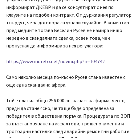
информират ДКЕВР и да се консултират с нея по
клаузите на подобен контракт. От държавния регулатор
твърдят, че за договора са узнали случайно. В коментар
пред медиите тогава Веселин Русев не намира нищо
нередно в скандалната сделка, освен това, че е
пропуснал да информира за нея регулатора:
https://www.moreto.net/novini.php?n=104742
Само няколко месеца по-късно Русев стана известен с
още една скандална афера.
Той е платил общо 256 000 лв. на частна фирма, месец
преди да стане ясно, че тя ще бъде определена за
победител в обществена поръчка. Процедурата по ЗОП
за възстановяване на асфалтови, трошенокаменни и
тротоарни настилки след аварийни ремонтни работи е