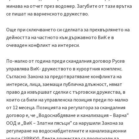
минава на отчет през водомер. Загубите от тази врътка
се пишат на варненското дружество.
Още при сключването си сделката за прехвърлянето на
дейността на частното към държавното ВиК е в
очеваден конфликт на интереси.
По-малко от година преди скандалния договор Русев
управлява ВиК- дружеството в курортния комплекс.
Съгласно Закона за предотвратяване конфликта на
интереси, лица, заемащи публична длъжност, нямат
право да извършват сделки с търговски дружества, в
които са били на управленска позиция преди по-малко
от 12 месеца. Позицията на регулатора за скандалния
договор е, че „Водоснабдяване и канализация – Варна”
ООД и „ВиК – Златни пясъци” са нарушили Закона за
регулиране на водоснабдителните и канализационни
услуги (ЗРВКУ). Двете дружества са пропуснали да