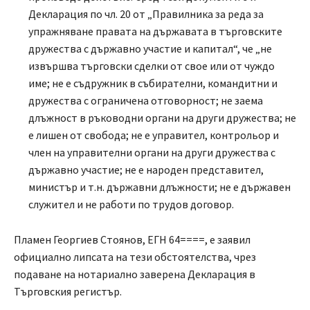
Декларация по чл. 20 от „Правилника за реда за
упражняване правата на държавата в търговските
дружества с държавно участие и капитал“, че „не
извършва търговски сделки от свое или от чуждо
име; не е съдружник в събирателни, командитни и
дружества с ограничена отговорност; не заема
длъжност в ръководни органи на други дружества; не
е лишен от свобода; не е управител, контрольор и
член на управителни органи на други дружества с
държавно участие; не е народен представител,
министър и т.н. държавни длъжности; не е държавен
служител и не работи по трудов договор.
Пламен Георгиев Стоянов, ЕГН 64====, е заявил
официално липсата на тези обстоятелства, чрез
подаване на нотариално заверена Декларация в
Търговския регистър.