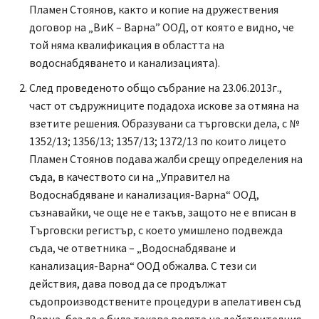
Пламен Стоянов, както и копие на дружествения
договор на „ВиК – Варна” ООД, от която е видно, че
той няма квалификация в областта на
водоснабдяването и канализацията).
След проведеното общо събрание на 23.06.2013г.,
част от съдружниците подадоха искове за отмяна на
взетите решения. Образувани са търговски дела, с №
1352/13; 1356/13; 1357/13; 1372/13 по които лицето
Пламен Стоянов подава жалби срещу определения на
съда, в качеството си на „Управител на
Водоснабдяване и канализация-Варна“ ООД,
съзнавайки, че още не е такъв, защото не е вписан в
Търговски регистър, с което умишлено подвежда
съда, че ответника – „Водоснабдяване и
канализация-Варна“ ООД обжалва. С тези си
действия, дава повод да се продължат
съдопроизводствените процедури в апелативен съд