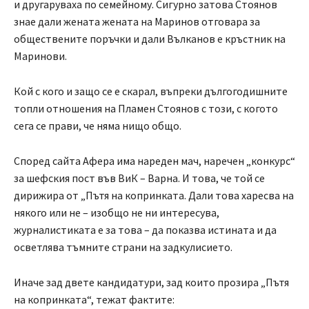
и другаруваха по семейному. Сигурно затова Стоянов
знае дали жената жената на Маринов отговара за
обществените поръчки и дали Вълканов е кръстник на
Маринови.
Кой с кого и защо се е скарал, въпреки дългогодишните
топли отношения на Пламен Стоянов с този, с когото
сега се прави, че няма нищо общо.
Според сайта Афера има нареден мач, наречен „конкурс“
за шефския пост във ВиК – Варна. И това, че той се
дирижира от „Пътя на копринката. Дали това харесва на
някого или не – изобщо не ни интересува,
журналистиката е за това – да показва истината и да
осветлява тъмните страни на задкулисието.
Иначе зад двете кандидатури, зад които прозира „Пътя
на копринката“, тежат фактите: