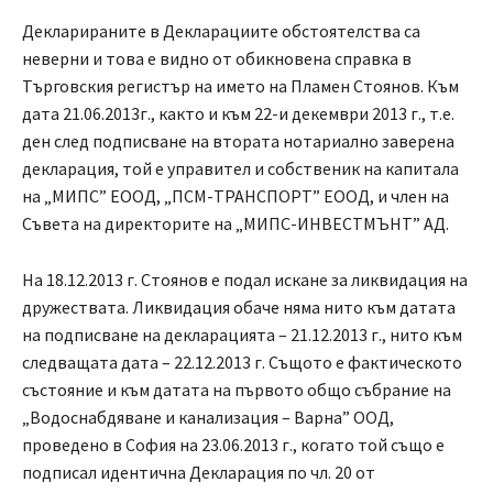
Декларираните в Декларациите обстоятелства са
неверни и това е видно от обикновена справка в
Търговския регистър на името на Пламен Стоянов. Към
дата 21.06.2013г., както и към 22-и декември 2013 г., т.е.
ден след подписване на втората нотариално заверена
декларация, той е управител и собственик на капитала
на „МИПС” ЕООД, „ПСМ-ТРАНСПОРТ” ЕООД, и член на
Съвета на директорите на „МИПС-ИНВЕСТМЪНТ” АД.
На 18.12.2013 г. Стоянов е подал искане за ликвидация на
дружествата. Ликвидация обаче няма нито към датата
на подписване на декларацията – 21.12.2013 г., нито към
следващата дата – 22.12.2013 г. Същото е фактическото
състояние и към датата на първото общо събрание на
„Водоснабдяване и канализация – Варна” ООД,
проведено в София на 23.06.2013 г., когато той също е
подписал идентична Декларация по чл. 20 от