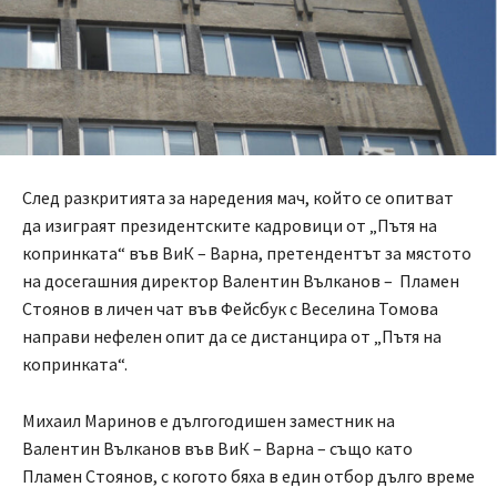
След разкритията за наредения мач, който се опитват
да изиграят президентските кадровици от „Пътя на
копринката“ във ВиК – Варна, претендентът за мястото
на досегашния директор Валентин Вълканов – Пламен
Стоянов в личен чат във Фейсбук с Веселина Томова
направи нефелен опит да се дистанцира от „Пътя на
копринката“.
Михаил Маринов е дългогодишен заместник на
Валентин Вълканов във ВиК – Варна – също като
Пламен Стоянов, с когото бяха в един отбор дълго време