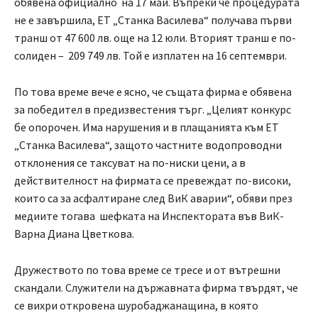
обявена официално на 17 май. Въпреки че процедурата
не е завършила, ЕТ „Станка Василева“ получава първи
транш от 47 600 лв. още на 12 юли. Вторият транш е по-
солиден – 209 749 лв. Той е изплатен на 16 септември.
По това време вече е ясно, че същата фирма е обявена
за победител в предизвестения търг. „Целият конкурс
бе опорочен. Има нарушения и в плащанията към ЕТ
„Станка Василева“, защото частните водопроводни
отклонения се таксуват на по-ниски цени, а в
действителност на фирмата се превеждат по-високи,
които са за асфалтиране след ВиК аварии“, обяви през
медиите тогава шефката на Инспектората във ВиК-
Варна Диана Цветкова.
Дружеството по това време се тресе и от вътрешни
скандали. Служители на държавната фирма твърдят, че
се вихри откровена шуробаджанащина, в която