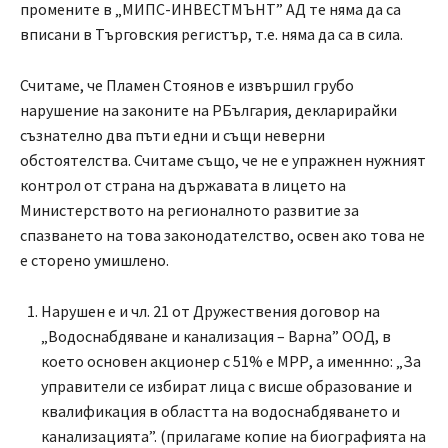
промените в „МИПС-ИНВЕСТМЪНТ” АД те няма да са
вписани в Търговския регистър, т.е. няма да са в сила.
Считаме, че Пламен Стоянов е извършил грубо
нарушение на законите на РБългария, декларирайки
съзнателно два пъти едни и същи неверни
обстоятелства. Считаме също, че не е упражнен нужният
контрол от страна на държавата в лицето на
Министерството на регионалното развитие за
спазването на това законодателство, освен ако това не
е сторено умишлено.
Нарушен е и чл. 21 от Дружествения договор на
„Водоснабдяване и канализация – Варна” ООД, в
което основен акционер с 51% е МРР, а именнно: „За
управители се избират лица с висше образование и
квалификация в областта на водоснабдяването и
канализацията”. (прилагаме копие на биографията на