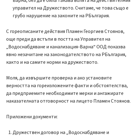
Варна, без да е била такава волята на действителния
управител на Дружеството. Считаме, че това също е
грубо нарушение на законите на РБългария.
С гореописаните действия Пламен Георгиев Стоянов,
още преди да встъпи в постта на Управител на
„Водоснабдяване и канализация-Варна“ ООД показва
явно незачитане на законодателството на РБългария,
както и на самите норми на дружеството.
Моля, да извършите проверка и ако установите
верността на гореизложените факти и обстоятелства,
да предприемите необходимите мерки и ангажирате
наказателната отговорност на лицето Пламен Стоянов.
Приложени документи:
Дружествен договор на „Водоснабдяване и