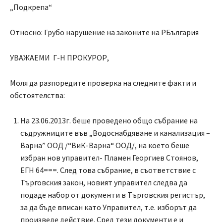
„Подкрепа“
Относно: Грубо нарушение на законите на РБългария
УВАЖАЕМИ Г-Н ПРОКУРОР,
Моля да разпоредите проверка на следните факти и
обстоятелства:
На 23.06.2013г. беше проведено общо събрание на
съдружниците във „Водоснабдяване и канализация –
Варна” ООД /“ВиК-Варна“ ООД/, на което беше
избран нов управител- Пламен Георгиев Стоянов,
ЕГН 64===. След това събрание, в съответствие с
Търговския закон, новият управител следва да
подаде набор от документи в Търговския регистър,
за да бъде вписан като Управител, т.е. изборът да
произведе действие. Сред тези документи е и