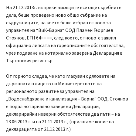
На 21.12.2013г. въпреки висящите все още съдебните
дела, беше проведено ново общо събрание на
съдружниците, на което беше избран отново за
управител на “ВиК-Варна“ ООД Пламен Георгиев
Стоянов, ЕГН 64====, след което, отново е заявил
официално липсата на гореописаните обстоятелства,
чрез подаване на нотариално заверена Декларация в
Търговския регистър.
От горното следва, че като гласуван с дяловете на
държавата в лицето на Министерството на
регионалното развитие за управител на
„Водоснабдяване и канализация – Варна” ООД, Стоянов
е подал нотариално заверени Декларации,
декларирайки неверни обстоятелства два пъти – на
23.06.2013 г. и на 21.12.2013 г., (прилагаме копие на
декларацията от 21.12.2013 г.)