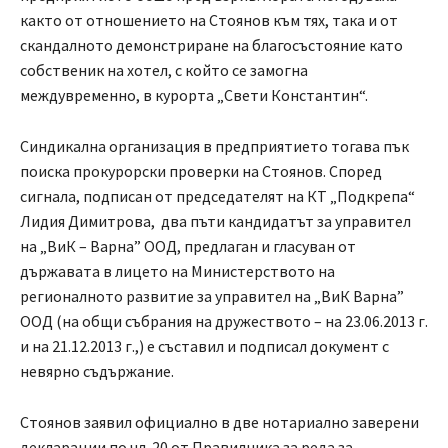
както от отношението на Стоянов към тях, така и от
скандалното демонстриране на благосъстояние като
собственик на хотел, с който се замогна
междувременно, в курорта „Свети Константин“.
Синдикална организация в предприятието тогава пък
поиска прокурорски проверки на Стоянов. Според
сигнала, подписан от председателят на КТ „Подкрепа“
Лидия Димитрова, два пъти кандидатът за управител
на „ВиК – Варна” ООД, предлаган и гласуван от
държавата в лицето на Министерството на
регионалното развитие за управител на „ВиК Варна”
ООД (на общи събрания на дружеството – на 23.06.2013 г.
и на 21.12.2013 г.,) е съставил и подписал документ с
невярно съдържание.
Стоянов заявил официално в две нотариално заверени
декларации по чл. 20 от Правилника за реда за