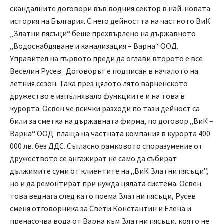
скандалните договори във водния сектор в най-новата
история на България. С него дейността на частното ВиК
„Златни пясъци“ беше прехвърлено на държавното
„Водоснабдяване и канализация – Варна“ ООД.
Управител на първото преди да оглави второто е все
Веселин Русев. Договорът е подписан в началото на
летния сезон. Така през цялото лято варненското
дружество е изпълнявало функциите и на това в
курорта. Освен че всички разходи по тази дейност са
били за сметка на държавната фирма, по договор „ВиК –
Варна“ ООД плаща на частната компания в курорта 400
000 лв. без ДДС. Съгласно рамковото споразумение от
дружеството се ангажират не само да събират
дължимите суми от клиентите на „ВиК Златни пясъци”,
но и да ремонтират при нужда цялата система. Освен
това веднага след като поема Златни пясъци, Русев
сменя отговорника за Свети Константин и Елена и
пренасочва вода от Варна към Златни пясъци, която не