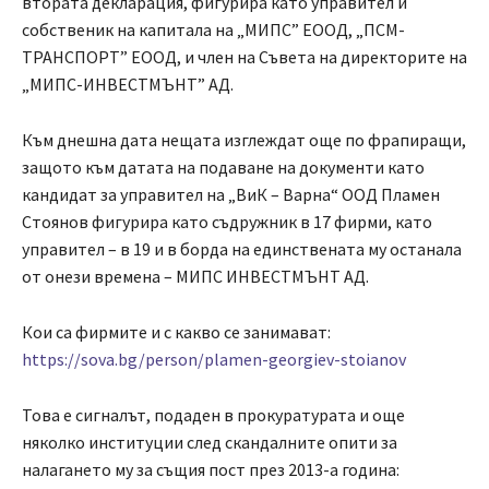
втората декларация, фигурира като управител и
собственик на капитала на „МИПС” ЕООД, „ПСМ-
ТРАНСПОРТ” ЕООД, и член на Съвета на директорите на
„МИПС-ИНВЕСТМЪНТ” АД.
Към днешна дата нещата изглеждат още по фрапиращи,
защото към датата на подаване на документи като
кандидат за управител на „ВиК – Варна“ ООД Пламен
Стоянов фигурира като съдружник в 17 фирми, като
управител – в 19 и в борда на единствената му останала
от онези времена – МИПС ИНВЕСТМЪНТ АД.
Кои са фирмите и с какво се занимават:
https://sova.bg/person/plamen-georgiev-stoianov
Това е сигналът, подаден в прокуратурата и още
няколко институции след скандалните опити за
налагането му за същия пост през 2013-а година: