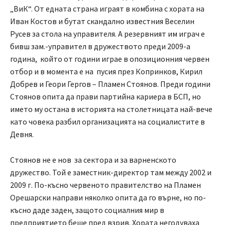
„ВиК“. От едната страна играят в комбина с хората на
Иван Костов и бутат скандално известния Веселин
Русев за стола на управителя. А резервният им играч е
бивш зам.-управител в дружеството преди 2009-а
година, който от години играе в опозиционния червен
отбор и в момента е на пусия през Копринков, Кирил
Добрев и Геори Гергов – Пламен Стоянов. Преди години
Стоянов опита да прави партийна кариера в БСП, но
името му остана в историята на столетницата най-вече
като човека разбил организацията на социалистите в
Девня.
Стоянов не е нов за сектора и за варненското
дружество. Той е заместник-директор там между 2002 и
2009 г. По-късно червеното правителство на Пламен
Орешарски направи няколко опита да го върне, но по-
късно даде заден, защото социалния мир в
предприятието беше пред взрив. Хората негодуваха