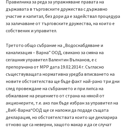
Правилника за реда за упражняване правата на
държавата в търговските дружества с държавно
участие и капитал, без дори да е задействал процедура
за заличаване от търговските дружества, на които е
собственик и управител.
Третото общо събрание на „Водоснабдяване и
канализация – Варна” ООД, свикано за смяна на
сегашния управител Валентин Вълканов, е с
препоръчана от МРР дата 19.02.2014 г. Съгласно
съществуващата нормативна уредба вписването на
новите обстоятелства ще бъде факт най-рано три дни
след провеждане на събранието и при липса на
обжалване на решението от страна на някой от
акционерите, т.е. ако пак бъде избран за управител на
„ВиК-Варна“ООД ще се наложи да подаде същата
декларация, но обстоятелствата които ще декларира
отново ще са неверни, защото макар и да се случат