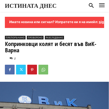
ИСТИНАТА ДНЕС
новина или сигнал? Изпратете ни я на имейл:
signali-istinata@
ПРЕПОРЪЧАНО
ПРОВЕРЕНО
РАЗСЛЕДВАНЕ
Копринковци колят и бесят във ВиК-
Варна
0