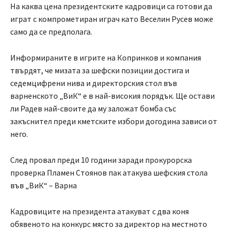
На каква цена президентските кадровици са готови да
играт с компрометиран играч като Веселин Русев може
само да се предполага.
Информираните в игрите на Копринков и компания
твърдят, че мизата за шефски позиции достига и
седемцифрени нива и директорския стол във
варненското „ВиК“ е в най-високия порядък. Ще остави
ли Радев най-своите да му заложат бомба със
закъснител преди кметските избори догодина зависи от
него.
След провал преди 10 години заради прокурорска
проверка Пламен Стоянов пак атакува шефския стола
във „ВиК“ – Варна
Кадровиците на президента атакуват с два коня
обявеното на конкурс място за директор на местното