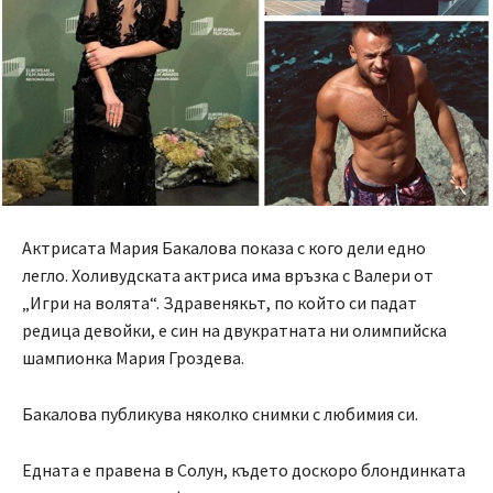
Актрисата Мария Бакалова показа с кого дели едно
легло. Холивудската актриса има връзка с Валери от
„Игри на волята“. Здравенякьт, по който си падат
редица девойки, е син на двукратната ни олимпийска
шампионка Мария Гроздева.
Бакалова публикува няколко снимки с любимия си.
Едната е правена в Солун, където доскоро блондинката