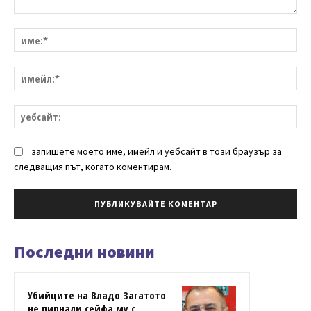
Коментар:
им
им
уе
запишете моето име, имейл и уебсайт в този браузър за
следващия път, когато коментирам.
Последни новини
Убийците на Владо Загатото
не пипнали сейфа му с