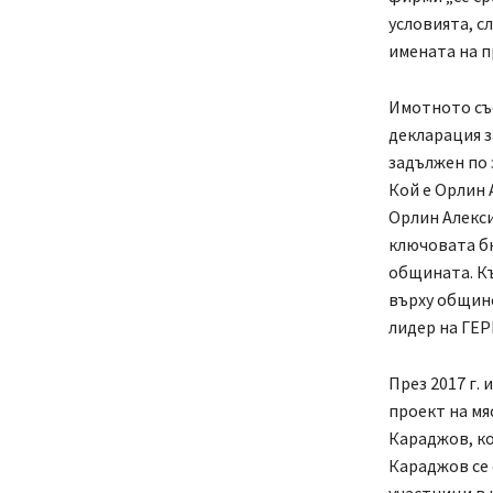
условията, с
имената на п
Имотното със
декларация з
задължен по 
Кой е Орлин 
Орлин Алекси
ключовата бю
общината. Къ
върху общинс
лидер на ГЕР
През 2017 г.
проект на мя
Караджов, ко
Караджов се 