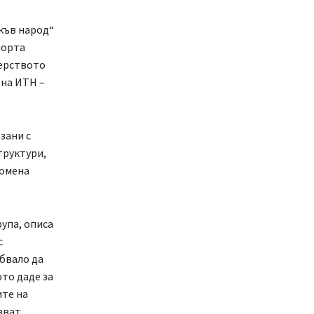
къв народ“
порта
терството
 на ИТН –
зани с
труктури,
помена
упа, описа
с
бвало да
то даде за
ите на
зват