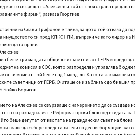
лед което се срещат с Алексиев и той от своя страна предава 
равилните фирми“, разказа Георгиев.
тояние на Слави Трифонов е тайна, защото той отказа да по
а имуществото си пред КПКОНПИ, въпреки че като лидер на 
закон да го прави.
Алексиев
ев беше три мандата общински съветник от ГЕРБ и председа
джетна комисия в СОС, която разпределя и управлява бюдже
м онзи момент той беше над 1 млрд. лв. Като такъв имаше и г
ките съветници от ГЕРБ. Считаше се и за близък до бившия п
Б Бойко Борисов.
 името на Алексиев се свързваше с намерението да се създаде н
стото на разпадналия се Реформаторски блок под егидата на 
йто беше депутат от квотата на гражданския съвет на блока.
опитваше да събере представители на десни формации, като