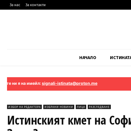
За нас
За контакти
НАЧАЛО
ИСТИНАТ
 на имейл:
signali-istinata@proton.me
ИЗБОР НА РЕДАКТОРА
ИЗБРАНИ НОВИНИ
ЛИЦА
РАЗСЛЕДВАНЕ
Истинският кмет на Соф