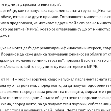
е му, че „в държавата няма пари“.
артийци, които напуснаха парламентарната група на „Има та
 обаче, изтъкнаха други причини. Тогавашният министър на с
илев предположи, че мотивът е друг и той е свързан с минис
ото развитие (МРРБ), което се оглавяваше също от министър
аджов.
, че не могат да бъдат реализирани финансови интереси, свър
Йорданов да каже дали са получавали финансови облаги от с
адали регионалното министерство“, призова Василев, като с
ин Алексиев, който по думите му има интереси в МРРБ.
 от ИТН – Георги Георгиев, също напуснал парламентарната гр
зана му от строители, според която, за да получат одобрените 
 парламента средства за ремонт на пътищата, фирмите е тря
% за първото плащане. А пък за обществените поръчки за също
 схема, според която, за да получат тези поръчки, собствениц
ещат с хора в комплекса край София „Делта хил“, където им ка