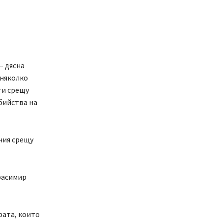
– дясна
 няколко
ти срещу
бийства на
ния срещу
расимир
ората, които