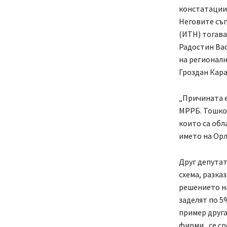
констатациит
Неговите съп
(ИТН) тогава
Радостин Вас
на регионалн
Гроздан Кар
„Причината е
МРРБ. Тошко 
които са обл
името на Орл
Друг депутат
схема, разка
решението на
заделят по 5
пример друга
фирми „се ср