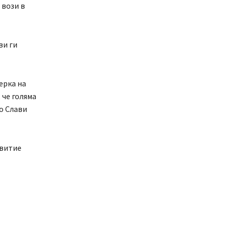
 вози в
ви ги
ерка на
че голяма
о Слави
звитие