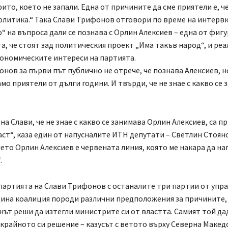
ито, което не запали. Една от причините да сме приятели е, че
олитика.“ Така Слави Трифонов отговори по време на интервю
“ на въпроса дали се познава с Орлин Алексиев – една от фигу
та, че стоят зад политическия проект „Има такъв народ“, и ре
ономическите интереси на партията.
нов за първи път публично не отрече, че познава Алексиев, но
амо приятели от дълги години. И твърди, че не знае с какво се
на Слави, че не знае с какво се занимава Орлин Алексиев, са п
ст“, каза един от напусналите ИТН депутати – Светлин Стояно
ето Орлин Алексиев е червената линия, която ме накара да на
.
партията на Слави Трифонов с останалите три партии от упр
дина коалиция породи различни предположения за причините,
ът реши да изтегли министрите си от властта. Самият той да
 крайното си решение – казусът с ветото върху Северна Макед