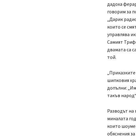
дадоха ферар
говорим за п
„Дарик радио
които се смя
управлява ик
Самият Трифо
двамата са с
той.
„Приказките 
шипковия хра
допълни: „Им
такъв народ“
Разводът на 
миналата го
които шоумен
обяснения за