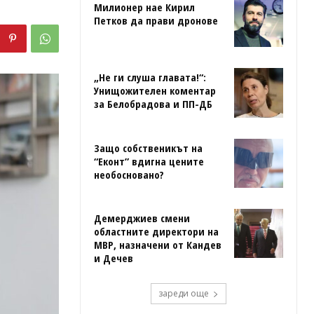
Милионер нае Кирил
Петков да прави дронове
„Не ги слуша главата!“:
Унищожителен коментар
за Белобрадова и ПП-ДБ
Защо собственикът на
“Еконт” вдигна цените
необосновано?
Демерджиев смени
областните директори на
МВР, назначени от Кандев
и Дечев
зареди още