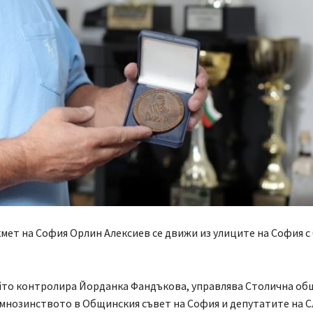
мет на София Орлин Алексиев се движи из улиците на София 
йто контролира Йорданка Фандъкова, управлява Столична об
мнозинството в Общинския съвет на София и депутатите на С