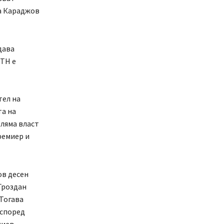
на Караджов
дава
ИТН е
тел на
та на
оляма власт
ремиер и
ов десен
Гроздан
 Тогава
 според