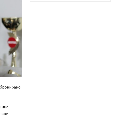
с бронирано
щина,
лави