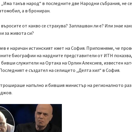
„Има такъв народ“ в последните две Народни събрания, не се
томобил, а в брониран.
 въросите от какво се страхува? Заплашван ли е? Или знае как
ои за живота си?
ев е наричан истинският кмет на София. Припомняме, че пров
ните биографии на нардните представители от ИТН показва, 
са бивши служители на Ортака на Орлин Алексиев, известен кат
Последният е създател на селището „Делта хил“ в София.
нтрошираше напълно и бившия министър на регионалното ра
аджов.