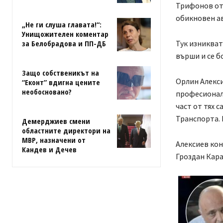
Трифонов от 
обикновен ав
„Не ги слуша главата!“:
Унищожителен коментар
за Белобрадова и ПП-ДБ
Тук изникват
върши и се б
Защо собственикът на
Орлин Алекси
“Еконт” вдигна цените
необосновано?
професионал
част от тях 
Транспорта. 
Демерджиев смени
областните директори на
МВР, назначени от
Алексиев ко
Кандев и Дечев
Гроздан Кар