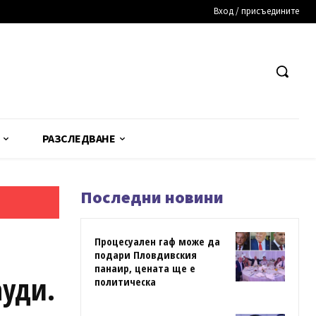
Вход / присъедините
РАЗСЛЕДВАНЕ
Последни новини
Процесуален гаф може да
подари Пловдивския
панаир, цената ще е
ауди.
политическа