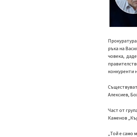
Прокуратурат
ръка на Васи
човека, даде
правителство
конкуренти н
Съществуват 
Алексиев, Бо
Част от груп
Каменов „Кър
„Той е само м