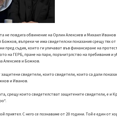
а не повдига обвинение на Орлин Алексиев и Михаил Иванов 
л Божков, въпреки че има свидетелски показания срещу тях от
ни пред съдия, които ги уличават във финансиране на протес
то на ГЕРБ, пране на пари, поръчитрлство на пребивания и у
а Алексиев и Божков.
защитени свидетели, които свидетели, които са дали показа
жков и Иванов.
ата, срещу които свидетелстват защитените свидетели, е и К
о“.
ой приятел. С него се познаваме от 20 години. Той е един от х