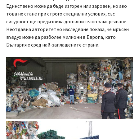
Единствено може да бъде изгорен или заровен, но ако
това не стане при строго специални условия, със
сигурност ще предизвика допълнително замърсяване.
Неотдавна авторитетно изследване показа, че мръсен
въздух може да разболее милиони в Европа, като
България е сред най-заплашените страни.