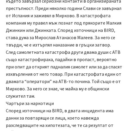
където завързал сериозни контакти в организираната
престъпност. Преди няколко години Слави се завърнал
от Испания и заживял в Мирково. В катастрофата
компания му правел мъж познат под прякорите Малкия
Джинкин или Джинката. Според източници на BIRD,
става дума за Мирослав Атанасов Малеев. За него се
твърди, че е изтърпял наказание в гръцки затвор.
След самолетната катастрофа други двама души с АТВ
също катастрофираха, падайки в пропаст, вероятно
при опит да открият падналия самолет или за да спасят
изхвърления от него товар. При катастрофата един от
двамата “оператори” на АТВ-то почина. Той също е от
Мирково. За него се знае, че майка му е общински
служител там.
Чартъри за наркотици
Според източници на BIRD, в двата инцидента има
данни за повтарящи се лица, което навежда
разследващите на хипотезата, че те са резултат от