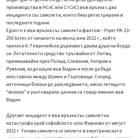
производства в НСлС или СтСлС) във връзка с два
инцидента със самолети, които бяха регистрирани в
последните години.
Едното е във връзка със самолета фантом – Piper PA-23-
250 Aztec от началото на месец юни 2022 г., който
прекоси 6-7 европейски държави с двама души на борда
си. Летателното средство тръгвайки от Литва,
преминавайки през Полша, Словакия, Унгария и
Румъния, за да кацне във Видин и после да бъде
изоставено между Шумен и Търговище. Според
източници близки до разследването, ниско летящото
“возило” е разтоварило ценния си товар именно във
Видин.
Другият инцидент е във връзка със самолетна
катастрофа край софийското село Мирково от август
2021 г. Тогава самолета се заплете в електрическата