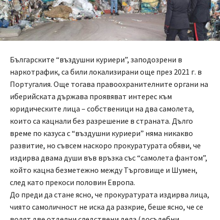
Българските “въздушни куриери”, заподозрени в
наркотрафик, са били локализирани още през 2021 г. в
Португалия. Още тогава правоохранителните органи на
иберийската държава проявяват интерес към
юридическите лица – собственици на два самолета,
които са кацнали без разрешение в страната. Дълго
време по казуса с “въздушни куриери” няма никакво
развитие, но съвсем наскоро прокуратурата обяви, че
издирва двама души във връзка със “самолета фантом”,
който кацна безметежно между Търговище и Шумен,
след като прекоси половин Европа.
До преди да стане ясно, че прокуратурата издирва лица,
чиято самоличност не иска да разкрие, беше ясно, че се
водят две отделни следствени дела (досъдебни