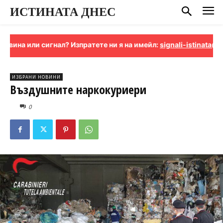
ИСТИНАТА ДНЕС
игнал? Изпратете ни я на имейл:
signali-istinata@proton.me
ИЗБРАНИ НОВИНИ
Въздушните наркокуриери
0