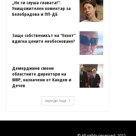
„Не ги слуша главата!“:
Унищожителен коментар за
Белобрадова и ПП-ДБ
Защо собственикът на “Еконт”
вдигна цените необосновано?
Демерджиев смени
областните директори на
МВР, назначени от Кандев и
Дечев
зареди още
© All rights reserved. 2022