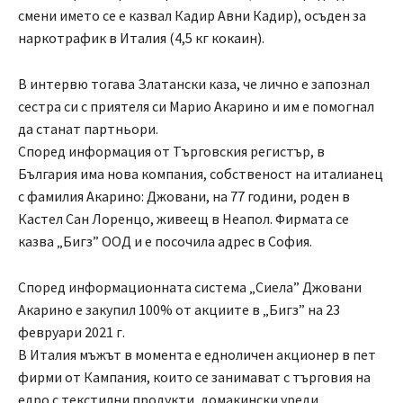
смени името се е казвал Кадир Авни Кадир), осъден за
наркотрафик в Италия (4,5 кг кокаин).
В интервю тогава Златански каза, че лично е запознал
сестра си с приятеля си Марио Акарино и им е помогнал
да станат партньори.
Според информация от Търговския регистър, в
България има нова компания, собственост на италианец
с фамилия Акарино: Джовани, на 77 години, роден в
Кастел Сан Лоренцо, живеещ в Неапол. Фирмата се
казва „Бигз” ООД и е посочила адрес в София.
Според информационната система „Сиела” Джовани
Акарино е закупил 100% от акциите в „Бигз” на 23
февруари 2021 г.
В Италия мъжът в момента е едноличен акционер в пет
фирми от Кампания, които се занимават с търговия на
едро с текстилни продукти, домакински уреди,