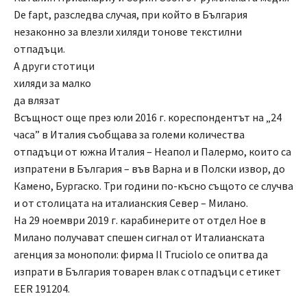
De fapt, разследва случая, при който в България
незаконно за влезли хиляди тонове текстилни
отпадъци.
А други стотици
хиляди за малко
да влязат
Всъщност още през юли 2016 г. кореспондентът на „24
часа” в Италия съобщава за големи количества
отпадъци от южна Италия – Неапол и Палермо, които са
изпратени в България – във Варна и в Полски извор, до
Камено, Бургаско. Три години по-късно същото се случва
и от столицата на италианския Север – Милано.
На 29 ноември 2019 г. карабинерите от отдел Ное в
Милано получават спешен сигнал от Италианската
агенция за монополи: фирма Il Truciolo се опитва да
изпрати в България товарен влак с отпадъци с етикет
EER 191204.