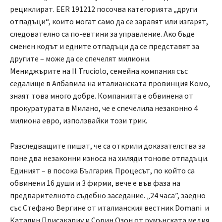
рециклират. EER 191212 посочва категорията „други
отпадъци“, които могат само да се заравят или изгарят,
следователно са по-евтини за управление. Ако бъде
сменен кодът и едните отпадъци да се представят за
другите – може да се спечелят милиони.
Мениджърите на Il Truciolo, семейна компания със
седалище в Албавила на италианската провинция Комо,
знаят това много добре. Компанията е обвинена от
прокуратурата в Милано, че е спечелила незаконно 4
милиона евро, използвайки този трик.
Разследващите пишат, че са открили доказателства за
поне два незаконни износа на хиляди тонове отпадъци.
Единият – в посока България. Процесът, по който са
обвинени 16 души и 3 фирми, вече е във фаза на
предварителното съдебно заседание. „24 часа”, заедно
със Стефано Вергине от италианския вестник Domani и
Каталин Присакариу и Сорин Озон от румънската медия