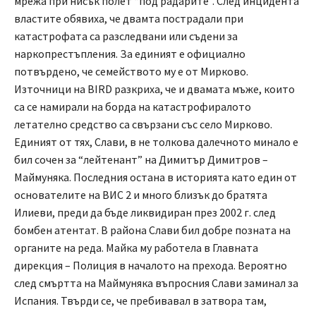
мрежа при нисък полет “под радарите”. След инцидента
властите обявиха, че двамта пострадали при
катастрофата са разследвани или съдени за
наркопрестъпления. За единият е официално
потвърдено, че семейството му е от Мирково.
Източници на BIRD разкриха, че и двамата мъже, които
са се намирали на борда на катастрофиралото
летателно средство са свързани със село Мирково.
Единият от тях, Слави, в не толкова далечното минало е
бил сочен за “лейтенант” на Димитър Димитров –
Маймуняка. Последния остана в историята като един от
основателите на ВИС 2 и много близък до братята
Илиеви, преди да бъде ликвидиран през 2002 г. след
бомбен атентат. В района Слави бил добре позната на
органите на реда. Майка му работела в Главната
дирекция – Полиция в началото на прехода. Вероятно
след смъртта на Маймуняка въпросния Слави заминал за
Испания. Твърди се, че пребивавал в затвора там,