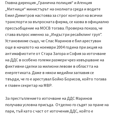
Главна дирекция „Гранична полиция“ и Агенция
„Митници“ министърът на околната среда и водите
Емил Димитров настоява за строг контрол на всички
транспорти за въпросната фирма, се казва в официално
прессъобщение на МОСВ тогава. Проверка показа, че
става въпрос именно за „Индъстри ресайклинг груп”.
Установихме също, че Спас Маринов е бил арестуван
още в началото на ноември 2004 година при акция на
антимафиотите от Стара Загора и София за източване
на ДДС в особено големи размери чрез извършване на
фиктивни сделки за милиони левове в областта на
енергетиката. Даже в някои медийни заглавия се
твърди, че го е арестувал Бойко Борисов, който тогава
е главен секретар на МВР.
За престъплението източване на ДДС Маринов
получава условна присъда. Отделно го съдят за пране на
пари, тъй като с част от източения ДДС, който е