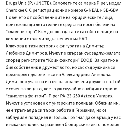
Drugs Unit (PJ/UNCTE). Самолетите са марка Piper, модел
Cherokee 6. С регистрационни номера G-NEAL и SE-GDV.
Повечето от собствениците на юридическите лица,
притежаващи летателните средства носят белези на
“сламени хора”. Към днешна дата те са собственици на
компании с големи задължения към НАП.
Ключова в тази история е фигурата на Димитър
Любенов Димитров. Мъжът е свързан със задлъжнялата
според регистрите “Коин фактори” ЕООД. За кратко е
бил собственик в дружеството, но със съдружника си
прехвърлят дяловете си на Александрина Ангелова.
Димитров участва и в няколко заличени дружества. Той
е сочен за лицето, което уж случайно снабдил с гориво
“самолета фантом”- Piper PA-23-250 Aztec в Унгария.
Мъжът е установен от унгарските полицаи. Обяснил им,
че е тръгнал да си търси работа в Германия, но се
заблудил е попаднал в Полша. Тръгнал да се връща у нас
и някакъв човек на развален български език го помолил