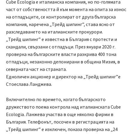
Cube Ecologia е италианска компания, но по-голямата
част от собствеността й към момента на опита за износ
на отпадъците, се контролират от друга българска
компания, наречена „Трейд шипинг”, става ясно от
разследаването на италианските прокурори.
„Трейд шипинг” е известна в България с протести и
скандали, свързани с отпадъци. През януари 2020 г.
проверка на българските власти разкрива 400 тона
отпадъци, незаконно депонирани в община Мизия, в
северната част на страната.
Едноличен акционер и директор на „Трейд шипинг”е
Стоеслава Ланджева.
Включително по времето, когато българското
дружеството поема контрола над италианската Cube
Ecologia. Ланжева участва в още няколко фирми в
България. Телефонът, посочен в регистрацията на
„Трейд шипинг” е изключен, показа проверка на „24