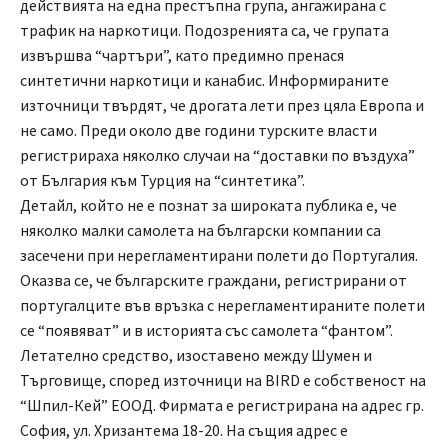
действията на една престъпна група, ангажирана с
трафик на наркотици. Подозренията са, че групата
извършва “чартъри”, като предимно пренася
синтетични наркотици и канабис. Информираните
източници твърдят, че дрогата лети през цяла Европа и
не само. Преди около две години турските власти
регистрираха няколко случаи на “доставки по въздуха”
от България към Турция на “синтетика”.
Детайл, който не е познат за широката публика е, че
няколко малки самолета на български компании са
засечени при нерегламентирани полети до Португалия.
Оказва се, че българските граждани, регистрирани от
португалците във връзка с нерегламентираните полети
се “появяват” и в историята със самолета “фантом”.
Летателно средство, изоставено между Шумен и
Търговище, според източници на BIRD е собственост на
“Шпил-Кей” ЕООД. Фирмата е регистрирана на адрес гр.
София, ул. Хризантема 18-20. На същия адрес е