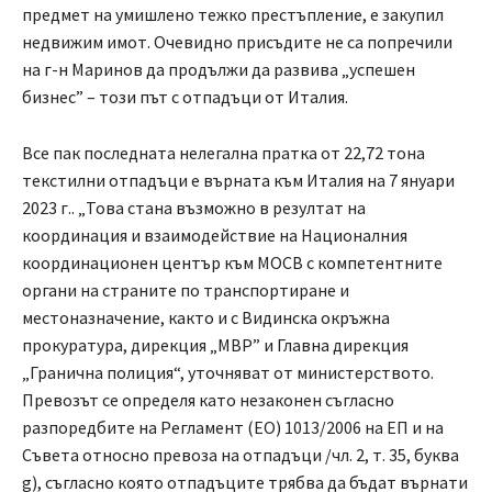
предмет на умишлено тежко престъпление, е закупил
недвижим имот. Очевидно присъдите не са попречили
на г-н Маринов да продължи да развива „успешен
бизнес” – този път с отпадъци от Италия.
Все пак последната нелегална пратка от 22,72 тона
текстилни отпадъци е върната към Италия на 7 януари
2023 г.. „Това стана възможно в резултат на
координация и взаимодействие на Националния
координационен център към МОСВ с компетентните
органи на страните по транспортиране и
местоназначение, както и с Видинска окръжна
прокуратура, дирекция „МВР” и Главна дирекция
„Гранична полиция“, уточняват от министерството.
Превозът се определя като незаконен съгласно
разпоредбите на Регламент (ЕО) 1013/2006 на ЕП и на
Съвета относно превоза на отпадъци /чл. 2, т. 35, буква
g), съгласно която отпадъците трябва да бъдат върнати