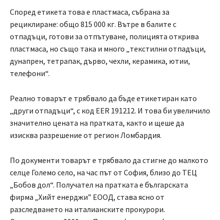
Според етикета това е пластмаса, събрана за
рециклиране: общо 815 000 кг. Вътре в балите с
отпадъци, готови за отпътуване, полицията открива
пластмаса, но също така и много „текстилни отпадъци,
дунапрен, тетрапак, дърво, чехли, керамика, ютии,
телефони“.
Реално товарът е трябвало да бъде етикетиран като
„други отпадъци“, с код EER 191212. И това би увеличило
значително цената на пратката, както и щеше да
изисква разрешение от регион Ломбардия.
По документи товарът е трябвало да стигне до малкото
селце Големо село, на час път от София, близо до ТЕЦ
„Бобов дол“. Получател на пратката е българската
фирма „Хийт енерджи” ЕООД, става ясно от
разследването на италианските прокурори.