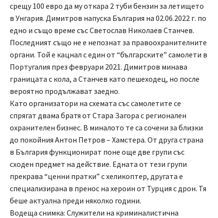
срещу 100 евро да му откара 2 туби бензин за летището
в Унгария. Димитров напуска България на 02.06.2022 г. по
едно и също време със Светослав Николаев Станчев.
Последният също не е непознат за правоохранителните
органи. Той е кацнал с един от “българските” самолети в
Португалия през февруари 2021. Димитров минава
границата с кола, а Станчев като пешеходец, но после
вероятно продължават заедно.
Като организатори на схемата със самолетите се
спрягат двама братя от Стара Загора с регионален
охранителен бизнес. В миналото те са сочени за близки
до покойния Антон Петров – Хамстера. От друга страна
в България функционират поне още две групи със
сходен предмет на действие. Едната от тези групи
прекрава “ценни пратки” с хеликоптер, другата е
специализирана в пренос на хероин от Турция с дрон. Тя
беше актуална преди няколко години.
Водеща снимка: Служители на криминалистична