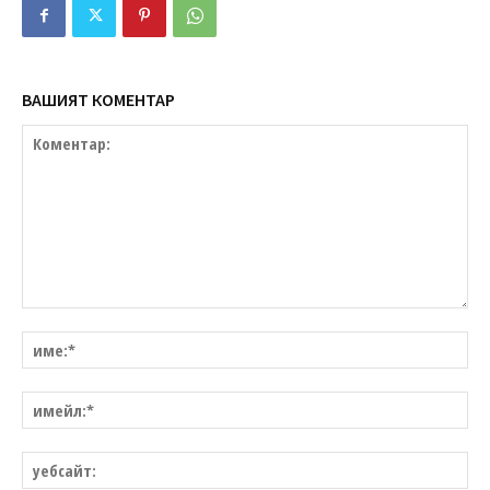
ВАШИЯТ КОМЕНТАР
Коментар:
им
им
уе