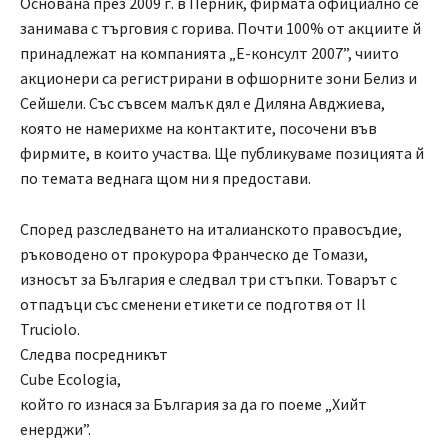
Основана през 2009 г. в Перник, фирмата официално се
занимава с търговия с горива. Почти 100% от акциите й
принадлежат на компанията „E-консулт 2007”, чиито
акционери са регистрирани в офшорните зони Белиз и
Сейшели. Със съвсем малък дял е Диляна Авджиева,
която не намерихме на контактите, посочени във
фирмите, в които участва. Ще публикуваме позицията й
по темата веднага щом ни я предостави.
Според разследването на италианското правосъдие,
ръководено от прокурора Франческо де Томази,
износът за България е следвал три стъпки. Товарът с
отпадъци със сменени етикети се подготвя от Il
Truciolo.
Следва посредникът
Cube Ecologia,
който го изнася за България за да го поеме „Хийт
енерджи”.