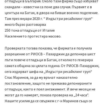
отпадъци в България. Около тази фирма също избухват
скандали – известни са поне два случая. Първият е в
центъра на Батак, в двора на бивше военно поделение.
Там през януари 2020 г. “ Индъстри ресайклинг груп“
много бързо разтоварва
250 тона отпадъци от Италия
Населението протестира масово.
Проверката тогава показва, че фирмата е получила
разрешение от РИОСВ – Пазарджик да депонира шест
пъти повече отпадъци в Батак, отколкото генерира
самата община за цялата година. От РИОСВ-Пазарджик,
сега издирват шефа на „Индъстри ресайклинг груп“
Спас Маринов, за да му връчат наказателно
постановление, защото не премахва депонираните
отпадъци, както е поел ангажимент. И вече месеци не
могат да го намерят, показа проверка на „24 часа”.
Нашите усилия да се свържем с г-н Маринов също се