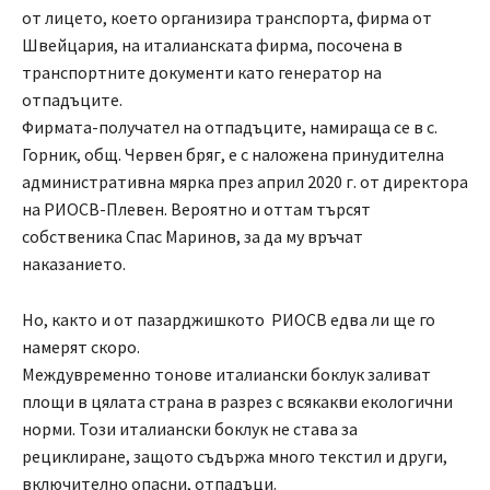
от лицето, което организира транспорта, фирма от
Швейцария, на италианската фирма, посочена в
транспортните документи като генератор на
отпадъците.
Фирмата-получател на отпадъците, намираща се в с.
Горник, общ. Червен бряг, е с наложена принудителна
административна мярка през април 2020 г. от директора
на РИОСВ-Плевен. Вероятно и оттам търсят
собственика Спас Маринов, за да му връчат
наказанието.
Но, както и от пазарджишкото РИОСВ едва ли ще го
намерят скоро.
Междувременно тонове италиански боклук заливат
площи в цялата страна в разрез с всякакви екологични
норми. Този италиански боклук не става за
рециклиране, защото съдържа много текстил и други,
включително опасни, отпадъци.