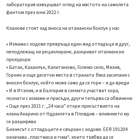
лаборатория извършват оглед на мястото на самолета
фантом през юни 2022 г.
Кланове стоят зад вноса на итаиански боклук у нас
• Измама с кодове превръща един вид отпадъци в друг,
неподлежащ на рециклиране, разкриват италиански
прокурори
• Батак, Казанлък, Калитиново, Големо село, Мизия,
Горник и още десетки места в страната бяха засипани с
вносен боклук, който може само да се гори – и да вреди
• И в Италия, и в България в схемата участват хора,
познати с измами и присъди, други тепърва са обвинени
• Още през 2021 г. „24 часа” откри присъствието на
клана Акарино от Ндрангета в Пловдив – влиянието му
се разширява
Бизнесът с отпадъците е свързан с кодове. EER 191204
означава „пластмаса и гума“, които трябва да се