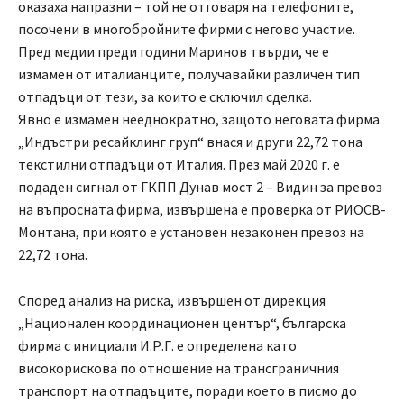
оказаха напразни – той не отговаря на телефоните,
посочени в многобройните фирми с негово участие.
Пред медии преди години Маринов твърди, че е
измамен от италианците, получавайки различен тип
отпадъци от тези, за които е сключил сделка.
Явно е измамен нееднократно, защото неговата фирма
„Индъстри ресайклинг груп“ внася и други 22,72 тона
текстилни отпадъци от Италия. През май 2020 г. е
подаден сигнал от ГКПП Дунав мост 2 – Видин за превоз
на въпросната фирма, извършена е проверка от РИОСВ-
Монтана, при която е установен незаконен превоз на
22,72 тона.
Според анализ на риска, извършен от дирекция
„Национален координационен център“, българска
фирма с инициали И.Р.Г. е определена като
високорискова по отношение на трансграничния
транспорт на отпадъците, поради което в писмо до