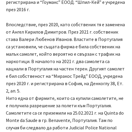
регистрирана и “Гоумакс” ЕООД. “Шпил-Кей” е учредена
през 2016 г.
Впоследствие, през 2020, като собственик тя е заменена
от Ангел Кирилов Димитров. През 2021 г. собственик
става Валери Любенов Иванов. Властите в Португалия
са установили, че същата фирма е била собственик на
малък самолет, който вероятно е свързан с трафик на
наркотици. В началото на 2021 г. два самолета са
кацнали в Португалия на частен терен. Другият самолет
е бил собственост на “Миракос Трейд” ЕООД, учредена
през 2020 г. и регистрирана в София, на Денкоглу 38, Ет.
2, ап. 5.
Нито една от фирмите, които са купили самолетите, не
е получила разрешение за полети към Португалия.
Самолетите са се приземили на 25.02.2021 г. на Quinta do
Monte da Saude в гр. Benavente, Португалия. Там по
случая би следвало да работи Judicial Police National