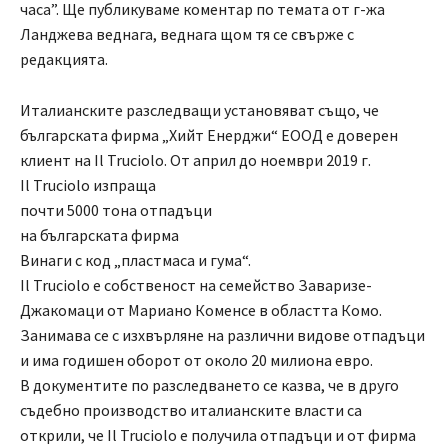
часа”. Ще публикуваме коментар по темата от г-жа
Ланджева веднага, веднага щом тя се свърже с
редакцията.
Италианските разследващи установяват също, че
българската фирма „Хийт Енерджи“ ЕООД е доверен
клиент на Il Truciolo. От април до ноември 2019 г.
Il Truciolo изпраща
почти 5000 тона отпадъци
на българската фирма
Винаги с код „пластмаса и гума“.
Il Truciolo е собственост на семейство Заваризе-
Джакомаци от Мариано Коменсе в областта Комо.
Занимава се с изхвърляне на различни видове отпадъци
и има годишен оборот от около 20 милиона евро.
В документите по разследването се казва, че в друго
съдебно производство италианските власти са
открили, че Il Truciolo е получила отпадъци и от фирма