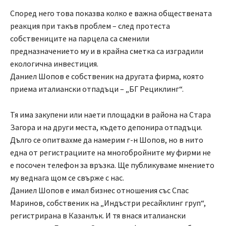
Според него това показва колко е важна обществената
реакция при такъв проблем – след протеста
собствениците на парцела са сменили
предназначението му и в крайна сметка са изградили
екологична инвестиция.
Даниел Шопов е собственик на другата фирма, която
приема италиански отпадъци – „БГ Рециклинг“.
Тя има закупени или наети площадки в района на Стара
Загора и на други места, където депонира отпадъци.
Дълго се опитвахме да намерим г-н Шопов, но в нито
една от регистрациите на многобройните му фирми не
е посочен телефон за връзка. Ще публикуваме мнението
му веднага щом се свърже с нас.
Даниел Шопов е имал бизнес отношения със Спас
Маринов, собственик на „Индъстри ресайклинг груп“,
регистрирана в Казанлък. И тя внася италиански