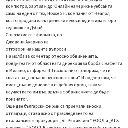
компютри, хартия и др. Онлайн намерихме уебсайта
само на един от тях, House Srl, компания от Неапол,
която продава електрически велосипеди и има второ
седалище в Дубай.
Свързахме се с фирмата, но
Джовани Акарино не
отговори на нашите въпроси
На молба за коментар относно обвиненията,
повдигнати от областната дирекция за борба с мафията
в Милано, от фирма Il Truciolo ни отговориха, че ги
смятат за „напълно неоснователни”. И подчертаха, че
имат „пълно доверие в съдебния орган, така че
неучастието им във връзка с обвиненията да бъде
признато“.
Още две български фирми са приемали вносни
отпадъци, става ясно от разследването на
италианските прокурори: „БГ Рециклинг” ЕООД и „АТЗ
проджект” ЕООД. В тях участват различни собственици