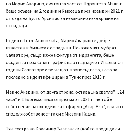
на Марио Акарино, смятан за част от Ндрангета. Мъжът
беше осъден на 2 години и 6 месеца през ноември 2021 г.
от съда на Бусто Арсицио за незаконно изхвърляне на
отпадъци.
Роден в Torre Annunziata, Марио Акарино е добре
известен в бизнеса с отпадъци. По-големият му брат
Салваторе, също важна фигура от Ндрангета, беше
осъден за незаконен трафик на отпадъци от Италия. От
години Салваторе е беглец от правосъдието, като за
последно е идентифициран в Тунис през 2015 г.
Марио Акарино, от друга страна, остава „на светло”. „24
часа” и L’Espresso писаха през март 2021 г., че той е
собственик на пловдивската фирма „Акар Еко“, в която
споделя собствеността си с Мюзеин Кадир.
Тя е сестра на Красимир Златански (който преди да си