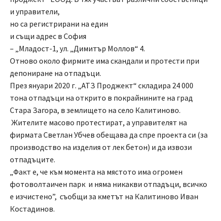
и управители,
но са регистрирани на един
и същи адрес в София
– „Младост-1, ул. „Димитър Моллов“ 4.
Отново около фирмите има скандали и протести при
депониране на отпадъци.
През януари 2020 г. „АТЗ Проджект“ складира 24 000
тона отпадъци на открито в покрайнините на град
Стара Загора, в землището на село Калитиново.
Жителите масово протестират, а управителят на
фирмата Светлан Убчев обещава да спре проекта си (за
производство на изделия от лек бетон) и да извози
отпадъците.
„Факт е, че към момента на мястото има огромен
фотоволтаичен парк и няма никакви отпадъци, всичко
е изчистено”, съобщи за кметът на Калитиново Иван
Костадинов.