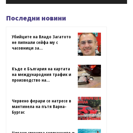
Последни новини
Убийците на Владо Загатото
не пипнали сейфа му с
часовници за...
Къде е България на картата
на международния трафик и
производство на...
Червено ферари се натресе в
мантинела на пътя Варна-
Бургас
Цигани смениха германците и