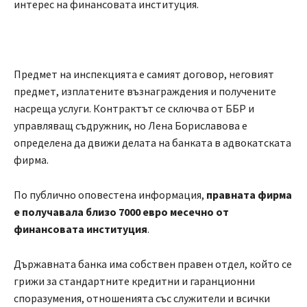
интерес на финансовата институция.
Предмет на инспекцията е самият договор, неговият
предмет, изплатените възнаграждения и получените
насреща услуги. Контрактът се сключва от ББР и
управляващ съдружник, но Лена Бориславова е
определена да движи делата на банката в адвокатската
фирма.
По публично оповестена информация,
правната фирма
е получавала близо 7000 евро месечно от
финансовата институция
.
Държавната банка има собствен правен отдел, който се
грижи за стандартните кредитни и гаранционни
споразумения, отношенията със служители и всички