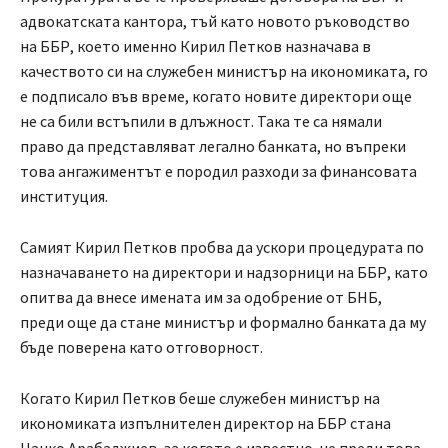
адвокатската кантора, тъй като новото ръководство
на ББР, което именно Кирил Петков назначава в
качеството си на служебен министър на икономиката, го
е подписало във време, когато новите директори още
не са били встъпили в длъжност. Така те са нямали
право да представляват легално банката, но въпреки
това ангажиментът е породил разходи за финансовата
институция.
Самият Кирил Петков пробва да ускори процедурата по
назначаването на директори и надзорници на ББР, като
опитва да внесе имената им за одобрение от БНБ,
преди още да стане министър и формално банката да му
бъде поверена като отговорност.
Когато Кирил Петков беше служебен министър на
икономиката изпълнителен директор на ББР стана
Цанко Арабаджиев, за когото е известно, че преди това