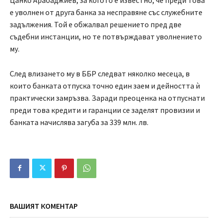
е уволнен от друга банка за несправяне със служебните
задължения. Той е обжалвал решението пред две
съдебни инстанции, но те потвърждават уволнението
му.
След влизането му в ББР следват няколко месеца, в
които банката отпуска точно един заем и дейността ѝ
практически замръзва. Заради преоценка на отпуснати
преди това кредити и гаранции се заделят провизии и
банката начислява загуба за 339 млн. лв.
ВАШИЯТ КОМЕНТАР