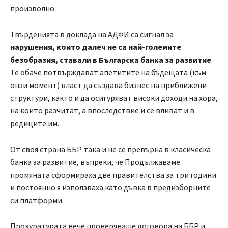
произволно.
Твърденията в доклада на АДФИ са сигнал за
нарушения, които далеч не са най-големите
безобразия, ставали в Българска банка за развитие
.
Те обаче потвърждават апетитите на бъдещата (към
онзи момент) власт да създава бизнес на приближени
структури, както и да осигуряват високи доходи на хора,
на които разчитат, а впоследствие и се вливат и в
редиците им.
От своя страна ББР така и не се превърна в класическа
банка за развитие, въпреки, че Продължаваме
промяната сформираха две правителства за три години
и постоянно я използваха като дъвка в предизборните
си платформи.
Прокуратурата вече проверяваше договора на ББР и