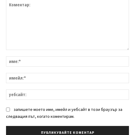
Коментар:
им
им
уе
запишете моето име, имейл и уебсайт в този браузър за
следващия път, когато коментирам.