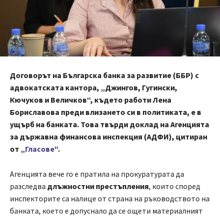
Договорът на Българска банка за развитие (ББР) с
адвокатската кантора, „Джингов, Гугински,
Кючуков и Величков“, където работи Лена
Бориславова преди влизането си в политиката, е в
ущърб на банката. Това твърди доклад на Агенцията
за държавна финансова инспекция (АДФИ), цитиран
от „
Гласове
“.
Агенцията вече го е пратила на прокуратурата да
разследва
длъжностни престъпления
, които според
инспекторите са налице от страна на ръководството на
банката, което е допуснало да се ощети материалният