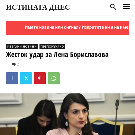
ИСТИНАТА ДНЕС
Имате новина или сигнал? Изпратете ни я на имейл:
sig
ИЗБРАНИ НОВИНИ
ПРЕПОРЪЧАНО
Жесток удар за Лена Бориславова
0