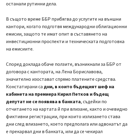
останали рутинни дела.
В същото време ББР прибягва до услугите на външни
кантори, когато подготвя международни облигационни
емисии, защото те имат опит в съставянето на
инвестиционни проспекти и техническата подготовка
на емисиите.
Според доклада обаче ползите, възникнали за ББР от
договора с кантората, на Лена Бориславова,
значително изостават спрямо платените средства.
Констатирани са
дни, в които бъдещият шеф на
кабинета на премиера Кирил Петков и бъдещ
депутат не се появява в банката
, съдейки по
отчитането на картата й при влизане, както и очевидно
фиктивни регистрации, при които излизането става
дни след влизането, което предполага или адвокатът да
е прекарвал дни в банката, или да се чекирал