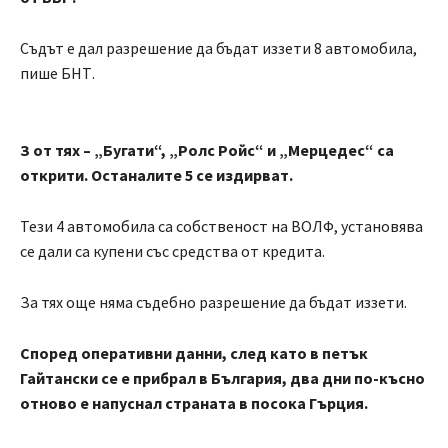
Съдът е дал разрешение да бъдат иззети 8 автомобила,
пише БНТ.
З от тях – „Бугати“, „Ролс Ройс“ и „Мерцедес“ са
открити. Останалите 5 се издирват.
Тези 4 автомобила са собственост на ВОЛФ, установява
се дали са купени със средства от кредита.
За тях още няма съдебно разрешение да бъдат иззети.
Според оперативни данни, след като в петък
Гайтански се е прибрал в България, два дни по-късно
отново е напуснал страната в посока Гърция.