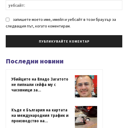
уе
запишете моето име, имейл и уебсайт в този браузър за
следващия път, когато коментирам.
Последни новини
Убийците на Владо Загатото
не пипнали сейфа му с
часовници за...
Къде е България на картата
на международния трафик и
производство на...