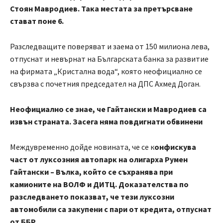
Стоян Мавродиев. Така местата за претърсване
стават поне 6.
Разследващите поверяват и заема от 150 милиона лева,
отпуснат и невърнат на Българската банка за развитие
на фирмата „Кристална вода“, която неофициално се
свързва с почетния председател на ДПС Ахмед Доган.
Неофициално се знае, че Гайтански и Мавродиев са
извън страната. Засега няма повдигнати обвинени
Междувременно дойде новината, че се к
онфискува
част от луксозния автопарк на олигарха Румен
Гайтански – Вълка, който се съхранява при
камионите на ВОЛФ и ДИТЦ. Доказателства по
разследването показват, че тези луксозни
автомобили са закупени с пари от кредита, отпуснат
от ББР.