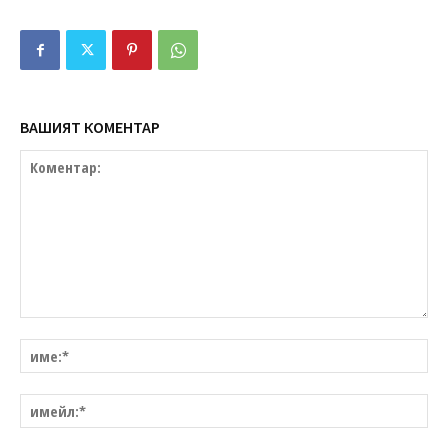
ВАШИЯТ КОМЕНТАР
Коментар:
им
им