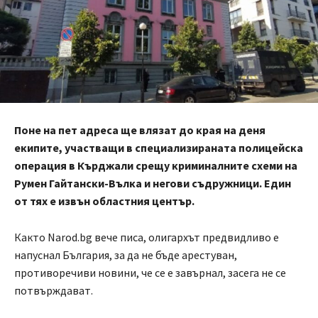
Поне на пет адреса ще влязат до края на деня
екипите, участващи в специализираната полицейска
операция в Кърджали срещу криминалните схеми на
Румен Гайтански-Вълка и негови съдружници. Един
от тях е извън областния център.
Както Narod.bg вече писа, олигархът предвидливо е
напуснал България, за да не бъде арестуван,
противоречиви новини, че се е завърнал, засега не се
потвърждават.