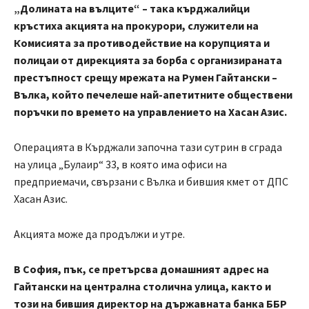
„Долината на вълците“ – така кърджалийци
кръстиха акцията на прокурори, служители на
Комисията за противодействие на корупцията и
полицаи от дирекцията за борба с организираната
престъпност срещу мрежата на Румен Гайтански –
Вълка, който печелеше най-апетитните обществени
поръчки по времето на управлението на Хасан Азис.
Операцията в Кърджали започна тази сутрин в сграда
на улица „Булаир“ 33, в която има офиси на
предприемачи, свързани с Вълка и бившия кмет от ДПС
Хасан Азис.
Акцията може да продължи и утре.
В София, пък, се претърсва домашният адрес на
Гайтански на централна столична улица, както и
този на бившия директор на държавната банка ББР