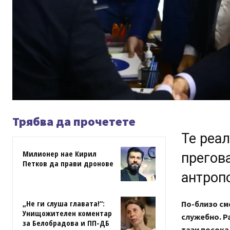
Трябва да прочетете
Те реал
Милионер нае Кирил
прегова
Петков да прави дронове
антроп
„Не ги слуша главата!“:
По-близо см
Унищожителен коментар
служебно. Р
за Белобрадова и ПП-ДБ
тази посока