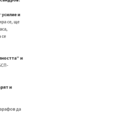
 усилие и
ира се, ще
аса,
 се
лността“ и
БСП-
арят и
Сарафов да