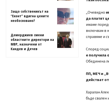
Защо собственикът на
„Очевидно
и
“Еконт” вдигна цените
да платят ц
необосновано?
имаме поредн
включвам в н
Демерджиев смени
справяме и с
областните директори на
МВР, назначени от
Кандев и Дечев
Според соци
е получила 
Обединена ле
ПП, МЕЧ и „
действат от
Харалан Алек
бъде свален 