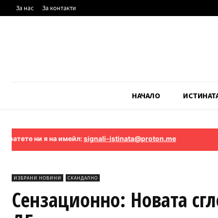
За нас
За контакти
НАЧАЛО
ИСТИНАТ
 ни я на имейл:
signali-istinata@proton.me
ИЗБРАНИ НОВИНИ
СКАНДАЛНО
Сензационно: Новата сгло