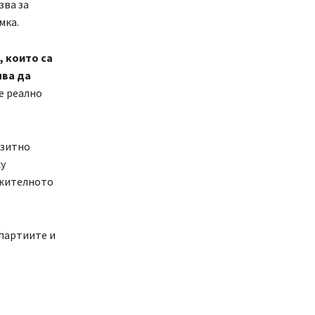
зва за
мка.
, които са
чва да
те реално
азитно
ху
ежителното
 партиите и