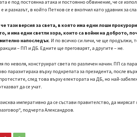
та е под постоянна атака и постоянно обвинение, че се изпол
 е и разказът, в който Петков се е вкопчил като удавник за сла
че тази версия за света, в която има едни лоши прокурори
то, и има едни светли хора, които са войни на доброто, по
емително напоследък
. И по всичко си личи, че ще продължи, 
фракции – ПП и ДБ. Едните ще преговарят, а другите – не.
ия по неволя, конструират света по различен начин. ПП са пар
рво паразитираха върху подкрепата за президента, после вър
протестите, след това върху електората на ДБ, но най-забел
 отказват да се учат.
зисква императивно да се състави правителство, да мирясат
разговор“, подчерта Александров.