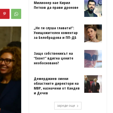
Милионер нае Кирил
Петков да прави дронове
„Не ги слуша главата!“:
Унищожителен коментар
за Белобрадова и ПП-ДБ
Защо собственикът на
“Еконт” вдигна цените
необосновано?
Демерджиев смени
областните директори на
МВР, назначени от Кандев
и Дечев
зареди още