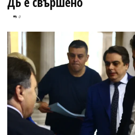
ДБ е свършено
0