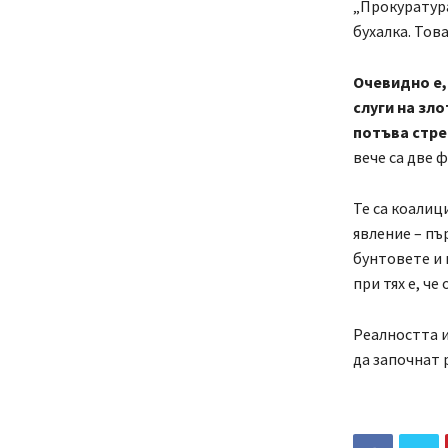
„Прокуратура
бухалка. Това
Очевидно е, 
слуги на зло
потъва стр
вече са две 
Те са коалиц
явление – пъ
бунтовете и 
при тях е, че
Реалността и
да започнат 