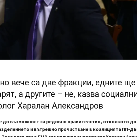
но вече са две фракции, едните ще
рят, а другите – не, казва социалн
олог Харалан Александров
е до възможност за редовно правителство, отколкото до
азделението и вътрешно прочистване в коалицията ПП-ДБ 
. Това каза пред БНР социалният антрополог Харалан Але