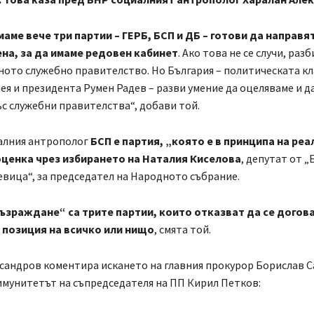
маме вече три партии – ГЕРБ, БСП и ДБ – готови да направят
ена, за да имаме редовен кабинет
. Ако това не се случи, разб
ото служебно правителство. Но България – политическата кл
ея и президента Румен Радев – разви умение да оцеляваме и да
ъс служебни правителства“, добави той.
алния антрополог
БСП е партия, „която е в принципа на реа
оценка чрез избирането на Наталия Киселова
, депутат от „
вица“, за председател на Народното събрание.
Възраждане“ са трите партии, които отказват да се догов
 позиция на всичко или нищо
, смята той.
сандров коментира искането на главния прокурор Борислав 
имунитетът на съпредседателя на ПП Кирил Петков: