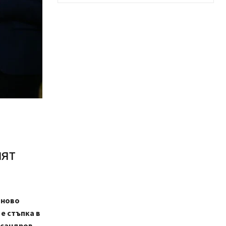
ият
 ново
е стъпка в
ксандров.