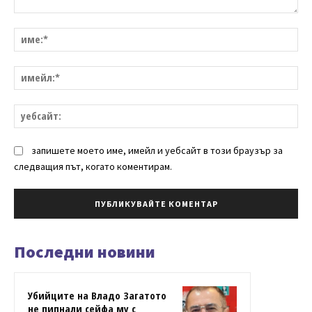
Коментар:
им
им
уе
запишете моето име, имейл и уебсайт в този браузър за
следващия път, когато коментирам.
Последни новини
Убийците на Владо Загатото
не пипнали сейфа му с