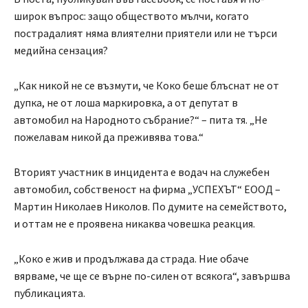
широк въпрос: защо обществото мълчи, когато
пострадалият няма влиятелни приятели или не търси
медийна сензация?
„Как никой не се възмути, че Коко беше блъснат не от
дупка, не от лоша маркировка, а от депутат в
автомобил на Народното събрание?“ – пита тя. „Не
пожелавам никой да преживява това.“
Вторият участник в инцидента е водач на служебен
автомобил, собственост на фирма „УСПЕХЪТ“ ЕООД –
Мартин Николаев Николов. По думите на семейството,
и оттам не е проявена никаква човешка реакция.
„Коко е жив и продължава да страда. Ние обаче
вярваме, че ще се върне по-силен от всякога“, завършва
публикацията.