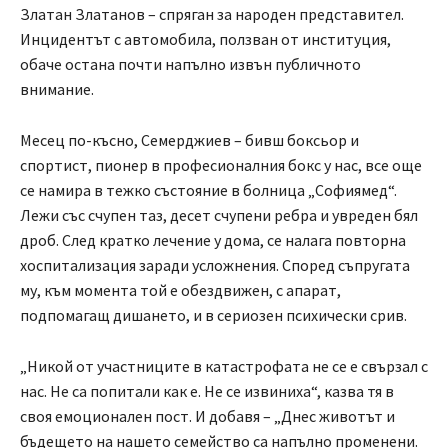
Златан Златанов – спряган за народен представител.
Инцидентът с автомобила, ползван от институция,
обаче остана почти напълно извън публичното
внимание.
Месец по-късно, Семерджиев – бивш боксьор и
спортист, пионер в професионалния бокс у нас, все още
се намира в тежко състояние в болница „Софиямед“.
Лежи със счупен таз, десет счупени ребра и увреден бял
дроб. След кратко лечение у дома, се налага повторна
хоспитализация заради усложнения. Според съпругата
му, към момента той е обездвижен, с апарат,
подпомагащ дишането, и в сериозен психически срив.
„Никой от участниците в катастрофата не се е свързал с
нас. Не са попитали как е. Не се извиниха“, казва тя в
своя емоционален пост. И добавя – „Днес животът и
бъдещето на нашето семейство са напълно променени.