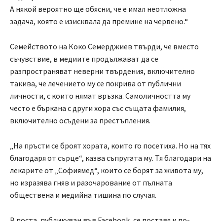
А някой вероятно ще обясни, че е имал неотложна
задача, която е изисквала да премине на червено.“
Семейството на Коко Семерджиев твърди, че вместо
съчувствие, в медиите продължават да се
разпространяват неверни твърдения, включително
такива, че лечението му се покрива от публични
личности, с които нямат връзка. Самоличността му
често е бъркана с други хора със същата фамилия,
включително осъдени за престъпления.
„На пръсти се броят хората, които го посетиха. Но на тях
благодаря от сърце“, казва съпругата му. Тя благодари на
лекарите от „Софиямед“, които се борят за живота му,
но изразява гняв и разочарование от пълната
обществена и медийна тишина по случая.
В поста, публикуван във Facebook, се поставя и по-