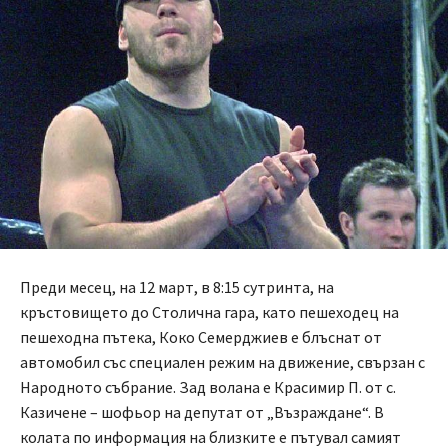
Преди месец, на 12 март, в 8:15 сутринта, на
кръстовището до Столична гара, като пешеходец на
пешеходна пътека, Коко Семерджиев е блъснат от
автомобил със специален режим на движение, свързан с
Народното събрание. Зад волана е Красимир П. от с.
Казичене – шофьор на депутат от „Възраждане“. В
колата по информация на близките е пътувал самият