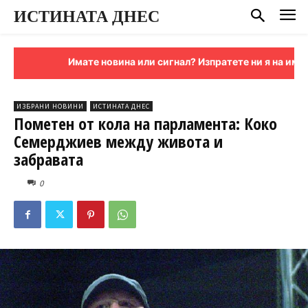
ИСТИНАТА ДНЕС
Имате новина или сигнал? Изпратете ни я на имейл:
s
ИЗБРАНИ НОВИНИ
ИСТИНАТА ДНЕС
Пометен от кола на парламента: Коко
Семерджиев между живота и
забравата
0