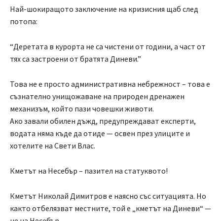
Най-шокиращото заключение на кризисния щаб след
потопа:
“Деретата в курорта не са чистени от години, а част от
тях са застроени от братята Диневи.”
Това не е просто административна небрежност – това е
съзнателно унищожаване на природен дренажен
механизъм, който пази човешки животи.
Ако завали обилен дъжд, предупреждават експерти,
водата няма къде да отиде — освен през улиците и
хотелите на Свети Влас.
Кметът на Несебър – пазител на статуквото!
Кметът Николай Димитров е наясно със ситуацията. Но
както отбелязват местните, той е „кметът на Диневи“ —
не на Несебър.