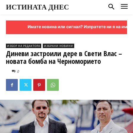
ИСТИНАТА ДНЕС
Имате новина или сигнал? Изпратете ни я на имейл:
si
ИЗБОР НА РЕДАКТОРА
ИЗБРАНИ НОВИНИ
Диневи застроили дере в Свети Влас –
новата бомба на Черноморието
0