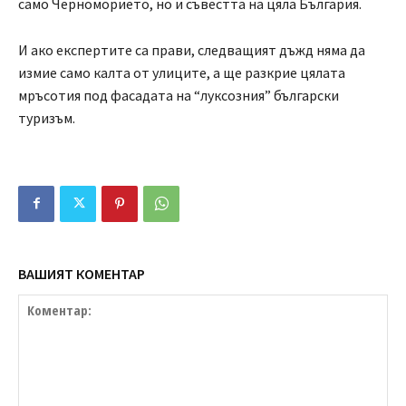
само Черноморието, но и съвестта на цяла България.
И ако експертите са прави, следващият дъжд няма да
измие само калта от улиците, а ще разкрие цялата
мръсотия под фасадата на “луксозния” български
туризъм.
ВАШИЯТ КОМЕНТАР