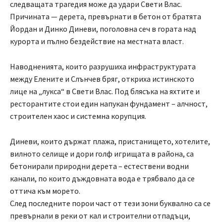
следващата трагедия може да удари Свети Влас.
Причината — дерета, превърнати в бетон от братята
Йордан и Динко Диневи, поголовна сеч в гората над
курорта и пълно бездействие на местната власт.
Наводненията, които разрушиха инфраструктурата
между Елените и Слънчев бряг, откриха истинското
лице на „лукса“ в Свети Влас. Под блясъка на яхтите и
ресторантите стои един напукан фундамент – алчност,
строителен хаос и системна корупция.
Диневи, които държат плажа, пристанището, хотелите,
вилното селище и дори голф игрищата в района, са
бетонирали природни дерета – естествени водни
канали, по които дъждовната вода е трябвало да се
оттича към морето.
След последните порои част от тези зони буквално са се
превърнали в реки от кал и строителни отпадъци,