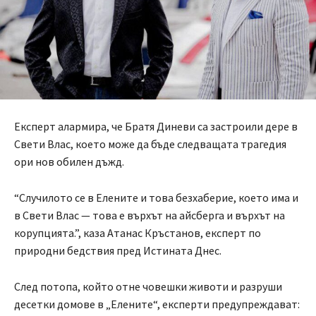
Експерт алармира, че Братя Диневи са застроили дере в
Свети Влас, което може да бъде следващата трагедия
ори нов обилен дъжд.
“Случилото се в Елените и това безхаберие, което има и
в Свети Влас — това е върхът на айсберга и върхът на
корупцията.”, каза Атанас Кръстанов, експерт по
природни бедствия пред Истината Днес.
След потопа, който отне човешки животи и разруши
десетки домове в „Елените“, експерти предупреждават: