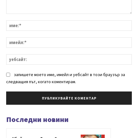
Коментар:
им
им
уе
запишете моето име, имейл и уебсайт в този браузър за
следващия път, когато коментирам.
Последни новини