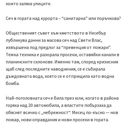
които заляха улиците.
Сеч в гората над курорта – “санитарна” или поръчкова?
Общественият съвет към кметството в Несебър
публикува данни за масова сеч над Свети Влас,
извършена под предлог за “превенция от пожари”.
Тежка техника е разорала просеки, оставяйки канали в
планинските склонове. Именно там, според кризисния
щаб след последните наводнения, се е събирала
дъждовната вода, която се е отприщила като водна
бомба.
Най-поголовната сеч е била през юли, когато в района
горяха над 20 автомобила, а властите побързаха да
обяснят всичко с „небрежност“. Месец по-късно — нов
пожар, нови оправдания и нови просеки в гората.