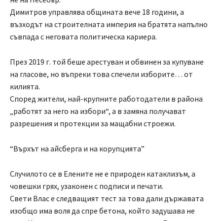
Димитров управлява общината вече 18 години, а
възходът на строителната империя на братята напълно
съвпада с неговата политическа кариера.
През 2019 г. той беше арестуван и обвинен за купуване
на гласове, но въпреки това спечели изборите… от
килията.
Според жители, най-крупните работодатели в района
„работят за него на избори“, а в замяна получават
разрешения и протекции за мащабни строежи.
“Върхът на айсберга и на корупцията”
Случилото се в Елените не е природен катаклизъм, а
човешки грях, узаконен с подписи и печати.
Свети Влас е следващият тест за това дали държавата
изобщо има воля да спре бетона, който задушава не