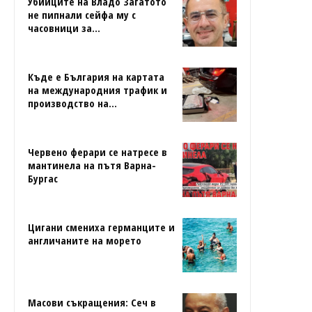
Убийците на Владо Загатото
не пипнали сейфа му с
часовници за...
Къде е България на картата
на международния трафик и
производство на...
Червено ферари се натресе в
мантинела на пътя Варна-
Бургас
Цигани смениха германците и
англичаните на морето
Масови съкращения: Сеч в