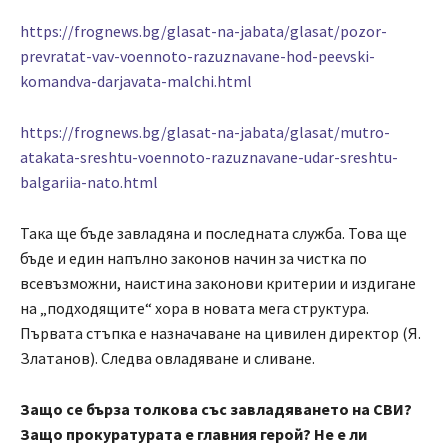
https://frognews.bg/glasat-na-jabata/glasat/pozor-
prevratat-vav-voennoto-razuznavane-hod-peevski-
komandva-darjavata-malchi.html
https://frognews.bg/glasat-na-jabata/glasat/mutro-
atakata-sreshtu-voennoto-razuznavane-udar-sreshtu-
balgariia-nato.html
Така ще бъде завладяна и последната служба. Това ще
бъде и един напълно законов начин за чистка по
всевъзможни, наистина законови критерии и издигане
на „подходящите“ хора в новата мега структура.
Първата стъпка е назначаване на цивилен директор (Я.
Златанов). Следва овладяване и сливане.
Защо се бърза толкова със завладяването на СВИ?
Защо прокуратурата е главния герой? Не е ли