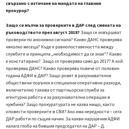
свързано с изтичане на мандата на главния
прокурор?
Защо се мълчи за проверките в ДАР след смяната на
ръководството през август 2018?
Защо се извършват
проверки по анонимни сигнали? Какво ДАНС проверява
няколко месеца? Къде е равнопоставеността между
службите и принципа „необходимост да се знае“? Какво
е констатирано? Защо се проверява само до 2017? А кой
проверява ДАНС? Какво проверява повече от половин
година АДФИ в ДАР? Защо ровят в разузнавателни
обществени поръчки и специални оперативни разходи,
включително такива от партньорски служби за
агентурна работа и за разузнавателни операции в
чужбина? Защо прокуратурата не казва нищо, както
оповести проверките в СВИ? Ако има нередности – сега
ДАР работи по същия начин. За какви нарушения АДФИ
налага глоба на бившия председател на ДАР – Д.