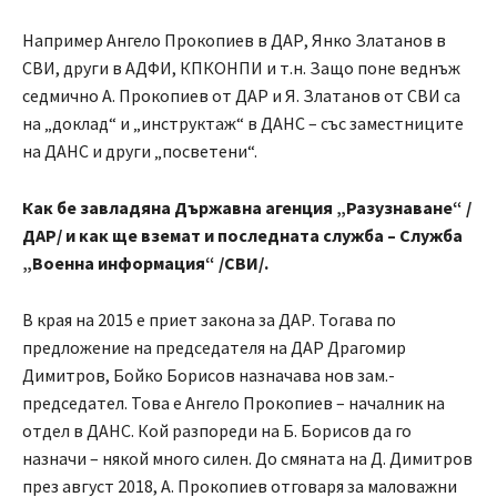
Например Ангело Прокопиев в ДАР, Янко Златанов в
СВИ, други в АДФИ, КПКОНПИ и т.н. Защо поне веднъж
седмично А. Прокопиев от ДАР и Я. Златанов от СВИ са
на „доклад“ и „инструктаж“ в ДАНС – със заместниците
на ДАНС и други „посветени“.
Как бе завладяна Държавна агенция „Разузнаване“
/
ДАР
/
и как ще вземат и последната служба – Служба
„Военна информация“
/
СВИ
/
.
В края на 2015 е приет закона за ДАР. Тогава по
предложение на председателя на ДАР Драгомир
Димитров, Бойко Борисов назначава нов зам.-
председател. Това е Ангело Прокопиев – началник на
отдел в ДАНС. Кой разпореди на Б. Борисов да го
назначи – някой много силен. До смяната на Д. Димитров
през август 2018, А. Прокопиев отговаря за маловажни