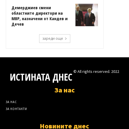
Демерджиев смени
областните директори на
МВР, назначени от Кандев и
Дечев
зареди още
© All rights reserved. 2022
ИСТИНАТА ДНЕС
За нас
ЗА НАС
ЗА КОНТАКТИ
Новините днес