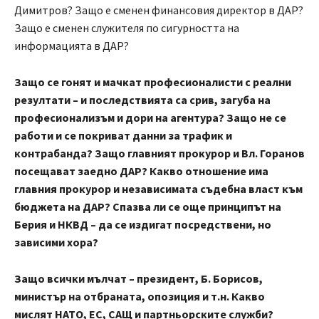
Димитров? Защо е сменен финансовия директор в ДАР?
Защо е сменен служителя по сигурността на
информацията в ДАР?
Защо се гонят и мачкат професионалисти с реални
резултати – и последствията са срив, загуба на
професионализъм и дори на агентура? Защо не се
работи и се покриват данни за трафик и
контрабанда? Защо главният прокурор и Вл. Горанов
посещават заедно ДАР?
Какво отношение има
главния прокурор и независимата съдебна власт към
бюджета на ДАР? Спазва ли се още принципът на
Берия и НКВД – да се издигат посредствени, но
зависими хора?
Защо всички мълчат – президент, Б. Борисов,
министър на отбраната, опозиция и т.н. Какво
мислят НАТО, ЕС, САЩ и партньорските служби?