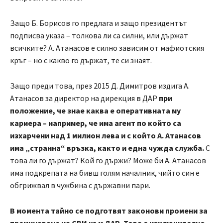
Защо Б. Борисов го предлага и защо президентът
подписва указа – толкова ли са силни, или държат
всичките? А. Атанасов е силно зависим от мафиотския
кръг – но с какво го държат, те си знаят.
Защо преди това, през 2015 Д. Димитров издига А.
Атанасов за директор на дирекция в ДАР
при
положение, че знае каква е оперативната му
кариера – например, че има агент по който са
изхарчени над 1 милион лева и с който А. Атанасов
има „странна“ връзка, както и една чужда служба.
С
това ли го държат? Кой го държи? Може би А. Атанасов
има подкрепата на бивш голям началник, чийто син е
обгрижвал в чужбина с държавни пари.
В момента тайно се подготвят законови промени за