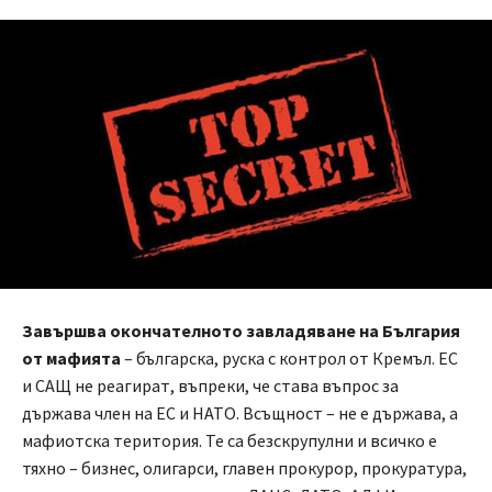
Завършва окончателното завладяване на България
от мафията
– българска, руска с контрол от Кремъл. ЕС
и САЩ не реагират, въпреки, че става въпрос за
държава член на ЕС и НАТО. Всъщност – не е държава, а
мафиотска територия. Те са безскрупулни и всичко е
тяхно – бизнес, олигарси, главен прокурор, прокуратура,