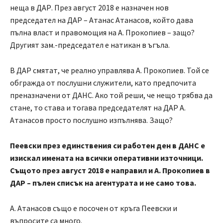
неща в ДАР. През август 2018 е назначен нов
председател на ДАР – Атанас Атанасов, който дава
пълна власт и правомощия на А. Прокопиев – защо?
Другият зам.-председател е натикан в ъгъла.
В ДАР смятат, че реално управлява А. Прокопиев. Той се
обгражда от послушни служители, като предпочита
преназначени от ДАНС. Ако той реши, че нещо трябва да
стане, то става и тогава председателят на ДАР А.
Атанасов просто послушно изпълнява. Защо?
Пеевски през единствения си работен ден в ДАНС е
изискал имената на всички оперативни източници.
Същото през август 2018 е направил и А. Прокопиев в
ДАР – пълен списък на агентурата и не само това.
А. Атанасов също е посочен от кръга Пеевски и
въпросите са много.