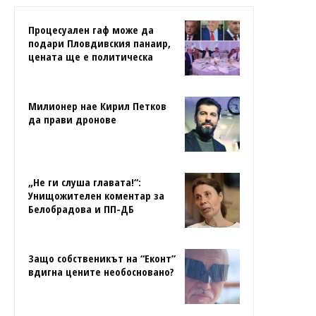
Процесуален гаф може да
подари Пловдивския панаир,
цената ще е политическа
Милионер нае Кирил Петков
да прави дронове
„Не ги слуша главата!“:
Унищожителен коментар за
Белобрадова и ПП-ДБ
Защо собственикът на “Еконт”
вдигна цените необосновано?