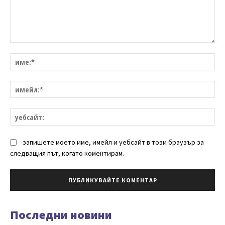
Коментар:
им
им
уе
запишете моето име, имейл и уебсайт в този браузър за
следващия път, когато коментирам.
Последни новини