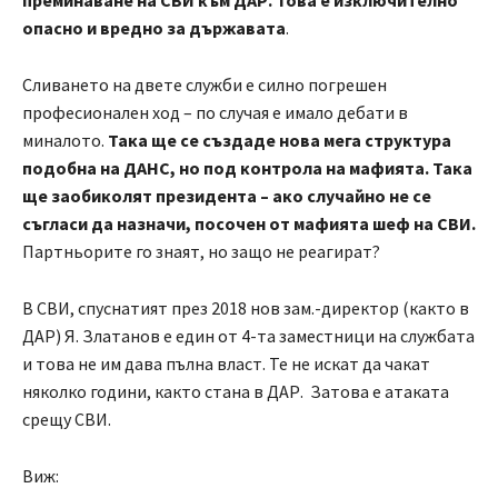
преминаване на СВИ към ДАР. Това е изключително
опасно и вредно за държавата
.
Сливането на двете служби е силно погрешен
професионален ход – по случая е имало дебати в
миналото.
Така ще се създаде нова мега структура
подобна на ДАНС, но под контрола на мафията. Така
ще заобиколят президента – ако случайно не се
съгласи да назначи, посочен от мафията шеф на СВИ.
Партньорите го знаят, но защо не реагират?
В СВИ, спуснатият през 2018 нов зам.-директор (както в
ДАР) Я. Златанов е един от 4-та заместници на службата
и това не им дава пълна власт. Те не искат да чакат
няколко години, както стана в ДАР. Затова е атаката
срещу СВИ.
Виж: