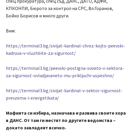
спец.прокуратура, спец.съд, ДАНС, ДАТО, АДФИ,
КПКОНПИ, Бюрото за контрол на СРС, Вл.Горанов,
Бойко Борисов и много други.
Виж:
https://terminal3.bg/sivijat-kardinal-chrez-kojto-peevski-
kadruva-v-sluzhbite-za-sigurnost/
https://terminal3.bg/peevski-postigna-svoeto-v-sektora-
za-sigurnost-ovladjavaneto-mu-prikljuchi-uspeshno/
https://terminal3.bg/sivijat-kardinal-v-sektor-sigurnost-
prevzema-i-energetikata/
Мафията си избира, назначава и развива своите хора
в ДАНС. От там ги местят по другите ведомства –
докато завладеят всичко.