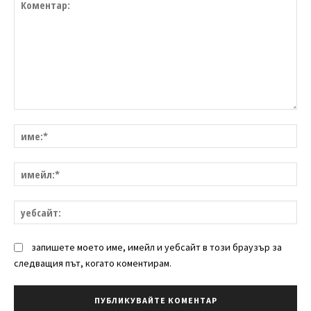
Коментар:
им
им
уе
запишете моето име, имейл и уебсайт в този браузър за
следващия път, когато коментирам.