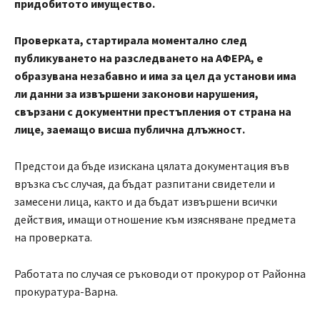
придобитото имущество.
Проверката, стартирала моментално след
публикуването на разследването на АФЕРА, е
образувана незабавно и има за цел да установи има
ли данни за извършени законови нарушения,
свързани с документни престъпления от страна на
лице, заемащо висша публична длъжност.
Предстои да бъде изискана цялата документация във
връзка със случая, да бъдат разпитани свидетели и
замесени лица, както и да бъдат извършени всички
действия, имащи отношение към изясняване предмета
на проверката.
Работата по случая се ръководи от прокурор от Районна
прокуратура-Варна.