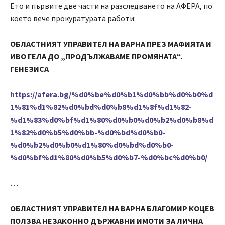
Ето и първите две части на разследването на АФЕРА, по
което вече прокуратурата работи:
ОБЛАСТНИЯТ УПРАВИТЕЛ НА ВАРНА ПРЕЗ МАФИЯТА И
ИВО ГЕЛА ДО „ПРОДЪЛЖАВАМЕ ПРОМЯНАТА“.
ГЕНЕЗИСА
https://afera.bg/%d0%be%d0%b1%d0%bb%d0%b0%d
1%81%d1%82%d0%bd%d0%b8%d1%8f%d1%82-
%d1%83%d0%bf%d1%80%d0%b0%d0%b2%d0%b8%d
1%82%d0%b5%d0%bb-%d0%bd%d0%b0-
%d0%b2%d0%b0%d1%80%d0%bd%d0%b0-
%d0%bf%d1%80%d0%b5%d0%b7-%d0%bc%d0%b0/
…
ОБЛАСТНИЯТ УПРАВИТЕЛ НА ВАРНА БЛАГОМИР КОЦЕВ
ПОЛЗВА НЕЗАКОННО ДЪРЖАВНИ ИМОТИ ЗА ЛИЧНА