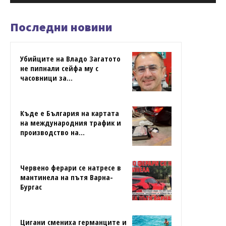
Последни новини
Убийците на Владо Загатото
не пипнали сейфа му с
часовници за...
Къде е България на картата
на международния трафик и
производство на...
Червено ферари се натресе в
мантинела на пътя Варна-
Бургас
Цигани смениха германците и