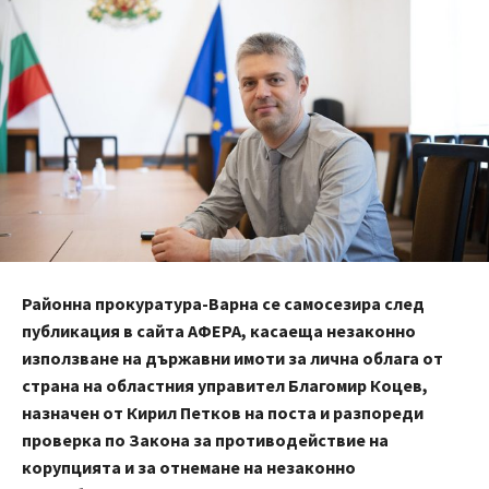
Районна прокуратура-Варна се самосезира след
публикация в сайта АФЕРА, касаеща незаконно
използване на държавни имоти за лична облага от
страна на областния управител Благомир Коцев,
назначен от Кирил Петков на поста и разпореди
проверка по Закона за противодействие на
корупцията и за отнемане на незаконно