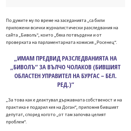
По думите му по време на заседанията „са били
приложени всички журналистически разследвания на
сайта „Биволъ“, които „бяха потвърдени и от
проверката на парламентарната комисия „Росенец“.
„ИМАМ ПРЕДВИД РАЗСЛЕДВАНИЯТА НА
„БИВОЛЪ“ ЗА ВЪЛЧО ЧОЛАКОВ (БИВШИЯТ
ОБЛАСТЕН УПРАВИТЕЛ НА БУРГАС – БЕЛ.
РЕД.)“
„За това как е деактувал държавната собственост и на
практика е подарил кея на Доган“, припомня бившият
депутат, според когото „от там започва целият
проблем“.