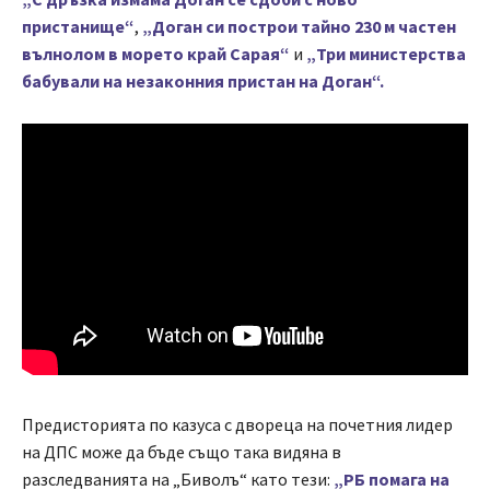
пристанище“
,
„Доган си построи тайно 230 м частен
вълнолом в морето край Сарая“
и
„Три министерства
бабували на незаконния пристан на Доган“.
Предисторията по казуса с двореца на почетния лидер
на ДПС може да бъде също така видяна в
разследванията на „Биволъ“ като тези:
„РБ помага на