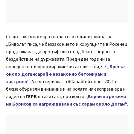
Също така многократно за тези години екипът на
„Биволъ“ писа, че беззаконието и корупцията в Росенец
продължават да процъфтяват под благотворното
бездействие на държавата. Преди две години за
пореден път информирахме читателите ни, че
„Брегът
около Догансарай е незаконно бетониран и
застроен“.
А в материала за #СарайГейт през 2021 г.
бяхме обърнали внимание и на ролята на експремиера и
лидер на
ГЕРБ
в тази сага, при която
„Верни на режима
на Борисов са награждавани със сараи около Доган“.