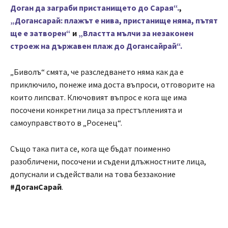
Доган да заграби пристанището до Сарая“.
,
„Догансарай: плажът е нива, пристанище няма, пътят
ще е затворен“
и
„Властта мълчи за незаконен
строеж на държавен плаж до Догансайрай“.
„Биволъ“ смята, че разследването няма как да е
приключило, понеже има доста въпроси, отговорите на
които липсват. Ключовият въпрос е кога ще има
посочени конкретни лица за престъпленията и
самоуправството в „Росенец“.
Също така пита се, кога ще бъдат поименно
разобличени, посочени и съдени длъжностните лица,
допуснали и съдействали на това беззаконие
#ДоганСарай
.