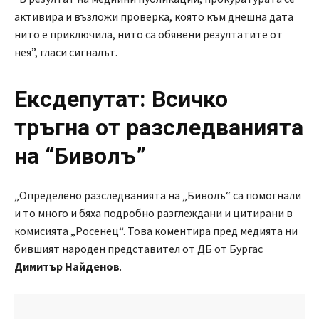
активира и възложи проверка, която към днешна дата
нито е приключила, нито са обявени резултатите от
нея”, гласи сигналът.
Ексдепутат: Всичко
тръгна от разследванията
на “Биволъ”
„Определено разследванията на „Биволъ“ са помогнали
и то много и бяха подробно разглеждани и цитирани в
комисията „Росенец“. Това коментира пред медията ни
бившият народен представител от ДБ от Бургас
Димитър Найденов
.