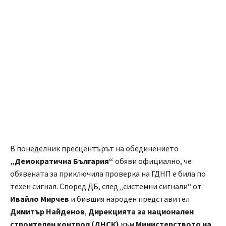
В понеделник пресцентърът на обединението
„Демократична България“
обяви официално, че
обявената за приключила проверка на ГДНП е била по
техен сигнал. Според ДБ, след „системни сигнали“ от
Ивайло Мирчев
и бившия народен представител
Димитър Найденов
,
Дирекцията за национален
строителен контрол (
ДНСК
)
към
Министерството на