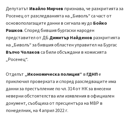
Депутатът
Ивайло Мирчев
признава, че разкритията за
Росенец от разследванията на „Биволъ“ са част от
основополагащите данни в сигнала му до
Бойко
Рашков
. Според бившия бургаски народен
представител от ДБ
Димитър Найденов
разкритията
на „Биволъ“ за бившия областен управител на Бургас
Вълчо Чолаков
са били обсъждани в комисията
„Росенец“.
Отделът
„Икономическа полиция“
в
ГДНП
е
приключил проверката и според разследващите има
данни за престъпление по чл. 314 от НК за внесени
неверни обстоятелства или изявления в официален
документ, съобщиха от пресцентъра на МВР в
понеделник, на 4 април 2022 г.