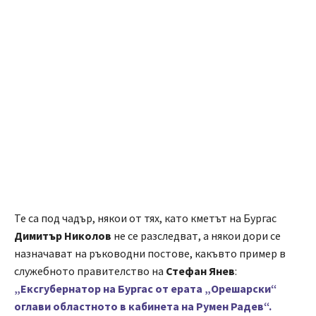
Те са под чадър, някои от тях, като кметът на Бургас
Димитър Николов
не се разследват, а някои дори се
назначават на ръководни постове, какъвто пример в
служебното правителство на
Стефан Янев
:
„Ексгубернатор на Бургас от ерата „Орешарски“
оглави областното в кабинета на Румен Радев“.