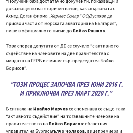
“Получени бяха достатъчно документи, показващи и
доказващи по категоричен начин, как свързаната с
Ахмед Доган фирма
„Хермес Солар“ ООД
успява да
присвои части от морската акватория на България”,
пише в официалното писмо до
Бойко Рашков
.
Това според депутата от ДБ се случило “с активното
съдействие на членовете на две правителства с
мандата на ГЕРБ и с министър-председател Бойко
Борисов”.
“ТОЗИ ПРОЦЕС ЗАПОЧВА ПРЕЗ ЮНИ 2016 Г.
И ПРИКЛЮЧВА ПРЕЗ МАРТ 2020 Г.”
В сигнала на
Ивайло Мирчев
се споменава се също така
“активното съдействие” на тогавашните членове на
правителството на
Бойко Борисов
: областния
управител на Бургас
Вълчо Чолаков
, вицепремиера и