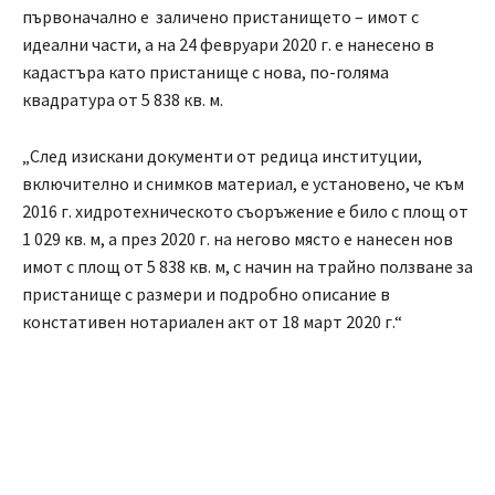
първоначално е заличено пристанището – имот с
идеални части, а на 24 февруари 2020 г. е нанесено в
кадастъра като пристанище с нова, по-голяма
квадратура от 5 838 кв. м.
„След изискани документи от редица институции,
включително и снимков материал, е установено, че към
2016 г. хидротехническото съоръжение е било с площ от
1 029 кв. м, а през 2020 г. на негово място е нанесен нов
имот с площ от 5 838 кв. м, с начин на трайно ползване за
пристанище с размери и подробно описание в
констативен нотариален акт от 18 март 2020 г.“