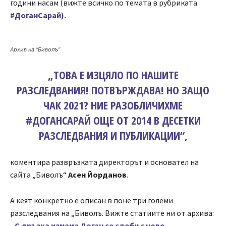
години насам (вижте всичко по темата в рубриката
#ДоганСарай).
Архив на “Биволъ”
„ТОВА Е ИЗЦЯЛО ПО НАШИТЕ
РАЗСЛЕДВАНИЯ! ПОТВЪРЖДАВА! НО ЗАЩО
ЧАК 2021? НИЕ РАЗОБЛИЧИХМЕ
#ДОГАНСАРАЙ ОЩЕ ОТ 2014 В ДЕСЕТКИ
РАЗСЛЕДВАНИЯ И ПУБЛИКАЦИИ“,
коментира развръзката директорът и основател на
сайта „Биволъ“
Асен Йорданов
.
А кеят конкретно е описан в поне три големи
разследвания на „Биволъ. Вижте статиите ни от архива:
„С дръзка измама Доган се сдоби с ново