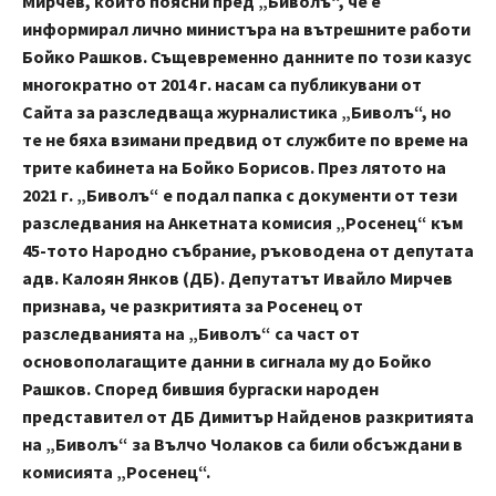
Мирчев, който поясни пред „Биволъ“, че е
информирал лично министъра на вътрешните работи
Бойко Рашков. Същевременно данните по този казус
многократно от 2014 г. насам са публикувани от
Сайта за разследваща журналистика „Биволъ“, но
те не бяха взимани предвид от службите по време на
трите кабинета на Бойко Борисов. През лятото на
2021 г. „Биволъ“ е подал папка с документи от тези
разследвания на Анкетната комисия „Росенец“ към
45-тото Народно събрание, ръководена от депутата
адв. Калоян Янков (ДБ). Депутатът Ивайло Мирчев
признава, че разкритията за Росенец от
разследванията на „Биволъ“ са част от
основополагащите данни в сигнала му до Бойко
Рашков. Според бившия бургаски народен
представител от ДБ Димитър Найденов разкритията
на „Биволъ“ за Вълчо Чолаков са били обсъждани в
комисията „Росенец“.