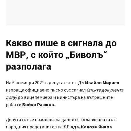
Какво пише в сигнала до
МВР, с който „Биволъ“
разполага
На 6 ноември 2021 г. депутатът от ДБ
Ивайло Мирчев
изпраща официално писмо със сигнал
(вижте документа
долу)
до вицепемиера и министъра на вътрешните
работи
Бойко Рашков
.
Депутатът се позовава на данни от оглавяваната от
народния представител на ДБ
адв. Калоян Янков