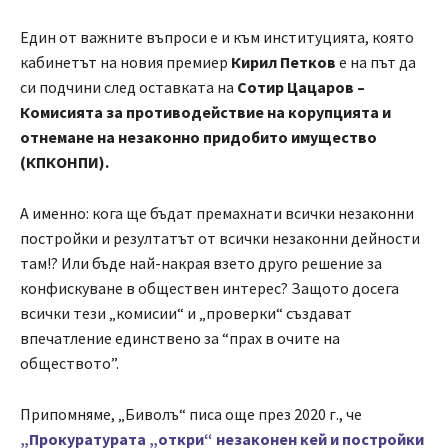
Един от важните въпроси е и към институцията, която
кабинетът на новия премиер
Кирил Петков
е на път да
си подчини след оставката на
Сотир Цацаров –
Комисията за противодействие на корупцията и
отнемане на незаконно придобито имущество
(КПКОНПИ).
А именно: кога ще бъдат премахнати всички незаконни
постройки и резултатът от всички незаконни дейности
там!? Или бъде най-накрая взето друго решение за
конфискуване в обществен интерес? Защото досега
всички тези „комисии“ и „проверки“ създават
впечатление единствено за “прах в очите на
обществото”.
Припомняме, „Биволъ“ писа още през 2020 г., че
„Прокуратурата „откри“ незаконен кей и постройки