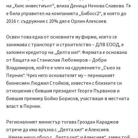
на „Хилс инвестмънт“, влиза Деница Ненова Славова. Тя
е била управител на компанията „Бибосс2“, в която до
2016 г. съдружник с 20% дял е Орлин Алексиев.
Освен това една от основните му фирми, която се
занимава с транспорт и строителство – ДЛВ ЕООД, е
заложен кредитор на „Делта хил“. Фирмата е основана
от бащата на Станислав Любомиров – Добри
Владимиров, който е член на сдружението „Съюз за
Перник“. Чрез него основателят му – пернишкият
бизнесмен Людмил Стойков, известен с близките си
отношения с бившия президент Георги Първанов и
бившия премиер Бойко Борисов, участваше в местната
власт в Перник.
Регионалният министър тогава Гроздан Караджов
отрече да има връзка с „Делта хил“ и Алексиев.
„Нямам нищо общо с „Делта хил“ и Алексиев“, заяви той