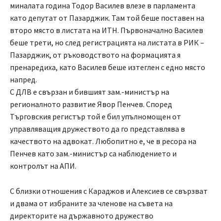
миналата година Тодор Василев влезе в парламента
като депутат от Пазарджик. Там той беше поставен на
второ място в листата на ИТН. Първоначално Василев
беше трети, но след регистрацията на листата в РИК –
Пазарджик, от ръководството на формацията я
пренаредиха, като Василев беше изтеглен с едно място
напред.
С ДЛВ е свързан и бившият зам.-министър на
регионалното развитие Явор Пенчев. Според
Търговския регистър той е бил упълномощен от
управляващия дружеството да го представлява в
качеството на адвокат. Любопитно е, че в ресора на
Пенчев като зам.-министър са наблюдението и
контролът на АПИ.
С близки отношения с Караджов и Алексиев се свързват
и двама от избраните за членове на съвета на
директорите на държавното дружество