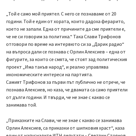
„Той е само мой приятел. С него се познаваме от 20
години. Той е един от хората, които дадоха ферарито,
което не запали. Една от причините да сме приятели е,
че не си говорим за политика.“ Така Слави Трифонов
отговори по време на интервюто си за „Дарик радио“
на въпроса дали се познава с Орлин Алексиев – една от
фигурите, за които се смята, че стоят зад политическия
проект „Има такъв народ“, и реално управлява
икономическите интереси на партията.
Самият Трифонов за първи път публично не отрече, че
познава Алексиев, но каза, че двамата са само приятели
от дълги години. И твърди, че не знае с какво се
занимава той.
„Приказките на Слави, че не знае с какво се занимава
Орлин Алексиев, са приказки от шипковия храст“, каза
един от напусналите ИТН депутати – Светлин Стоянов.