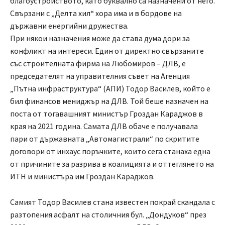
благоустройството, като буквално са назначени от него.
Свързани с „Делта хил“ хора има и в бордове на
държавни енергийни дружества.
При някои назначения може да става дума дори за
конфликт на интереси. Един от директно свързаните
със строителната фирма на Любомиров – ДЛВ, е
председателят на управителния съвет на Агенция
„Пътна инфраструктура“ (АПИ) Тодор Василев, който е
бил финансов мениджър на ДЛВ. Той беше назначен на
поста от тогавашният министър Гроздан Караджов в
края на 2021 година. Самата ДЛВ обаче е получавала
пари от държавната „Автомагистрали“ по скритите
договори от инхаус поръчките, които сега станаха една
от причините за разрива в коалицията и оттеглянето на
ИТН и министъра им Гроздан Караджов.
Самият Тодор Василев стана известен покрай скандала с
разтопения асфалт на столичния бул. „Дондуков“ през