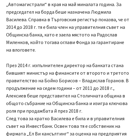
„Автомагистрали“ в края на май миналата година. За
председател на борда беше назначена Людмила
Василева. Справка в Търговския регистър показва, че от
2014 до 2018 г. тя е била член на управителния съвет на
Общинска банка, като е заела мястото на Радослав
Миленков, който тогава оглави Фонда за гарантиране
на влоговете.
През 2014 г. изпълнителен директор на банката стана
бившият министър на финансите от второто и третото
правителство на Бойко Борисов – Владислав Горанов. В
продължение на седем години – от 2011 до 2018 г.,
Алексиев беше представител на Столичната община в
общото събрание на Общинска банка и изигра ключова
роля при продажбата й през 2018 г.
След това за кратко Василева е била и в управителния
съвет на Инвестбанк. Освен това тя е собственик на
фирмата „Ел Ви кансълтинг“ за оценка на предприятия