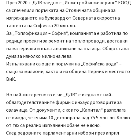
През 2020 г. ДЛВ заедно с „Инжстрой инженеринг“ ЕООД
са спечелили поръчката на Столичната община за
изграждането на булевард от Северната скоростна
тангента на София за 20 млн. лв.
За „Топлофикация – София“, компанията е работила по
редица проекти за ремонт на топлопроводи, доставки
на материали и възстановяване на пътища. Общо става
дума за няколко милиона лева.
Изпълнявани са още и поръчки на „Софийска вода“ –
също за милиони, както и на община Перник и местното
ВиК.
Но най-интересното е, че „ДЛВ“ е и една от най-
облагодетелстваните фирми с инхаус договорите за
свлачища. От документи, с които „Капитал“ разполага
се вижда, че тя има 10 договора за над 75.5 млн. лв. Колко
от тях са реално изпълнени обаче не е ясно.
След редовните парламентарни избори през април