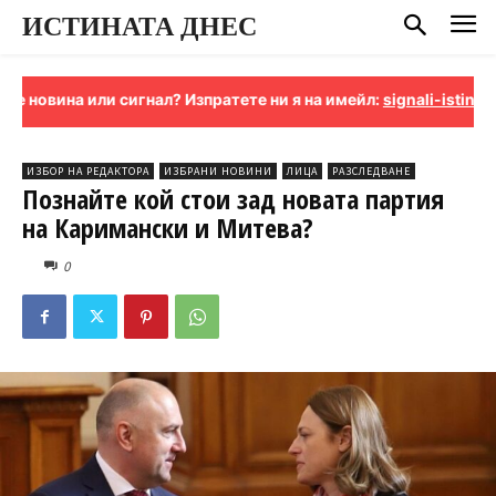
ИСТИНАТА ДНЕС
или сигнал? Изпратете ни я на имейл:
signali-istinata@proton.
ИЗБОР НА РЕДАКТОРА
ИЗБРАНИ НОВИНИ
ЛИЦА
РАЗСЛЕДВАНЕ
Познайте кой стои зад новата партия
на Каримански и Митева?
0