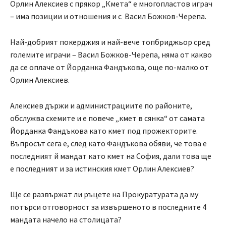
Орлин Алексиев с прякор „Кмета“ е многопластов играч
– има позиции и отношения и с Васил Божков-Черепа.
Най-добрият покерджия и най-вече топбриджьор сред
големите играчи – Васил Божков-Черепа, няма от какво
да се оплаче от Йорданка Фандъкова, още по-малко от
Орлин Алексиев.
Алексиев държи и администрациите по районите,
обслужва схемите и е повече „кмет в сянка“ от самата
Йорданка Фандъкова като кмет под прожекторите.
Въпросът сега е, след като Фандъкова обяви, че това е
последният й мандат като кмет на София, дали това ще
е последният и за истинския кмет Орлин Алексиев?
Ще се развържат ли ръцете на Прокуратурата да му
потърси отговорност за извършеното в последните 4
мандата начело на столицата?