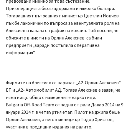
превозвани именно за това състезание.
При операцията бяха задържани и няколко българи.
Тогавашният вътрешният министър Цветлин Йовчев
пък бе лаконичен по въпроса за евентуалната роля на
Алексиев в канала с трафик на кокаин. Той посочи, че
обиските в имоти на Орлин Алексиев са били
предприети „заради постъпила оперативна
информация“.
Фирмите на Алексиев се наричат „А2-Орлин Алексиев“
ЕТ и „А2- Автомобили“ АД. Тогава Алексиев е заяви, че
няма нищо общо с намерените наркотици.
Bulgaria Off-Road Team отпадна от рали Дакар 2014 на 9
януари 2014 г. в четвъртия етап. Пилот на джипа беше
Орлин Алексиев, а негов мениджър Тодор Христов,
участник в предишни издания на ралито.