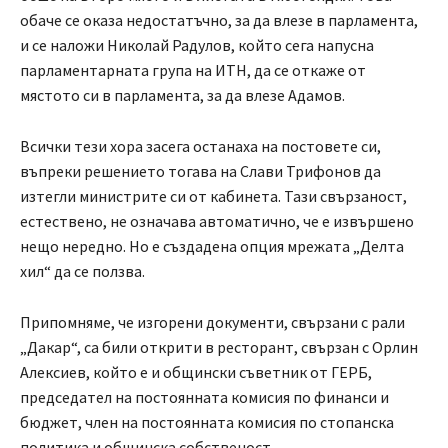
обаче се оказа недостатъчно, за да влезе в парламента,
и се наложи Николай Радулов, който сега напусна
парламентарната група на ИТН, да се откаже от
мястото си в парламента, за да влезе Адамов.
Всички тези хора засега останаха на постовете си,
въпреки решението тогава на Слави Трифонов да
изтегли министрите си от кабинета. Тази свързаност,
естествено, не означава автоматично, че е извършено
нещо нередно. Но е създадена опция мрежата „Делта
хил“ да се ползва.
Припомняме, че изгорени документи, свързани с рали
„Дакар“, са били открити в ресторант, свързан с Орлин
Алексиев, който е и общински съветник от ГЕРБ,
председател на постоянната комисия по финанси и
бюджет, член на постоянната комисия по стопанска
политика и общинска собственост.