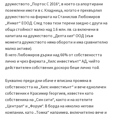
дружеството „Портос С 2016“, в което са апортирани
поземлени имоти в с. Кладница, когато е прехвърлил
дружеството на фирмата на Станислав Любомиров
„Инмат“ ЕООД. След това тези терени заедно с други на
обща стойност малко над 1.6 млн. лв. са включени в
капитала на дружеството „Делта хил“ ООД (към
момента дружеството няма обороти и има сравнително
малко активи).
В него Любомиров държи над 66% от собствеността
лично и чрез фирмата „Хилс инвестмънт“ АД, чийто
действителен собственик доскоро беше лично той.
Буквално преди дни обаче е вписана промяна в
собствеността на „Хилс инвестмънт“ и вече едноличен
собственик е Красимир Георгиев, известен като
собственика на „Син сити“, както и на хотелите
„Централ“ и „Форум“. В борда на няколко негови
компании, като „Томка“ например, включително вече и