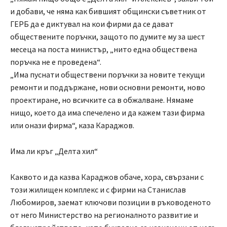
и добави, че няма как бившият общински съветник от
ГЕРБ да е диктувал на кои фирми да се дават
обществените поръчки, защото по думите му за шест
месеца на поста министър, „нито една обществена
поръчка не е проведена“.
„Има пуснати обществени поръчки за новите текущи
ремонти и поддържане, нови основни ремонти, ново
проектиране, но всичките са в обжалване. Нямаме
нищо, което да има спечелено и да кажем тази фирма
или онази фирма“, каза Караджов.
Има ли кръг „Делта хил“
Каквото и да казва Караджов обаче, хора, свързани с
този жилищен комплекс и с фирми на Станислав
Любомиров, заемат ключови позиции в ръководеното
от него Министерство на регионалното развитие и