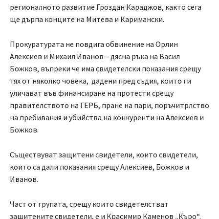
регионалното развитие Гроздан Караджов, както сега
ще дърпа конците на Митева и Каримански.
Прокуратурата не повдига обвинение на Орлин
Алексиев и Михаил Иванов – дясна ръка на Васил
Божков, въпреки че има свидетелски показания срещу
тях от няколко човека, дадени пред съдия, които ги
уличават във финансиране на протести срещу
правителството на ГЕРБ, пране на пари, поръчитрлство
на пребивания и убийства на конкуренти на Алексиев и
Божков.
Съществуват защитени свидетели, които свидетели,
които са дали показания срещу Алексиев, Божков и
Иванов.
Част от групата, срещу които свидетелстват
защитените свидетели, е и Красимир Каменов „Къро“.