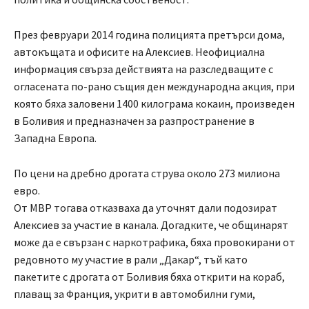
През февруари 2014 година полицията претърси дома,
автокъщата и офисите на Алексиев. Неофициална
информация свърза действията на разследващите с
огласената по-рано същия ден международна акция, при
която бяха заловени 1400 килограма кокаин, произведен
в Боливия и предназначен за разпространение в
Западна Европа.
По цени на дребно дрогата струва около 273 милиона
евро.
От МВР тогава отказваха да уточнят дали подозират
Алексиев за участие в канала. Догадките, че общинарят
може да е свързан с наркотрафика, бяха провокирани от
редовното му участие в рали „Дакар“, тъй като
пакетите с дрогата от Боливия бяха открити на кораб,
плаващ за Франция, укрити в автомобилни гуми,