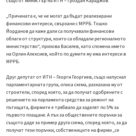
също от министър на ИТН – Гроздан Караджов.
„Причината е, че не могат да бъдат реализирани
финансови интереси, свързани с МРРБ. Тошко
Йорданов да каже дали са получавали финансови
облаги от структури, които са обладали регионалното
министерство“, призова Василев, като спомена името
на Орлин Алексиев, който по думите му има интереси в
МРРБ.
Друг депутат от ИТН – Георги Георгиев, също напуснал
парламентарната група, описа схема, разказана му от
строители, според която, за да получат одобрените с
решението на парламента средства за ремонт на
пътищата, фирмите е трябвало да заделят по 5% за
първото плащане. А пък за обществените поръчки за
същото даде за пример друга схема, според която, за да
получат тези поръчки, собствениците на фирми „се