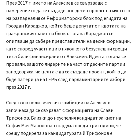
През 2017 г. името на Алексиев се свързваше с
намерението да се създаде нов десен проект на мястото
на разпадналия се Реформаторски блок под егидата на
Гроздан Караджов, който беше депутат от квотата на
гражданския съвет на блока. Тогава Караджов се
опитваше да събере представители на десни формации,
като според участници в няколкото безуспешни срещи
те са били финансирани от Алексиев. Идеята тогава се
провали, защото лидерите на част от десните партии
заподозряха, че целта е да се създаде проект, който да
бъде патерица на ГЕРБ след парламентарните избори
през 2017 г.
След това политическите амбиции на Алексиев
започнаха да се свързват с формацията на Слави
Трифонов. Близки до неуспелия кандидат за кмет на
София Мая Манолова твърдяха преди три години, че
срещу подкрепа за кандидатурата й Трифонов е