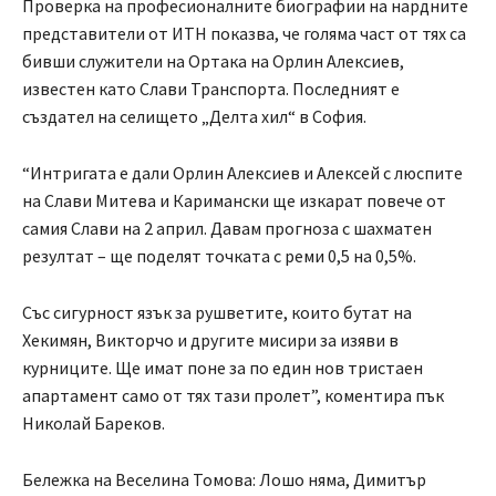
Проверка на професионалните биографии на нардните
представители от ИТН показва, че голяма част от тях са
бивши служители на Ортака на Орлин Алексиев,
известен като Слави Транспорта. Последният е
създател на селището „Делта хил“ в София.
“Интригата е дали Орлин Алексиев и Алексей с люспите
на Слави Митева и Каримански ще изкарат повече от
самия Слави на 2 април. Давам прогноза с шахматен
резултат – ще поделят точката с реми 0,5 на 0,5%.
Със сигурност язък за рушветите, които бутат на
Хекимян, Викторчо и другите мисири за изяви в
курниците. Ще имат поне за по един нов тристаен
апартамент само от тях тази пролет”, коментира пък
Николай Бареков.
Бележка на Веселина Томова: Лошо няма, Димитър