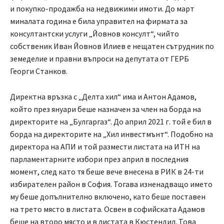
и покупко-продажба на недвижими имоти. До март
миналата година е била управител на фирмата за
консултантски услуги „Йовнов консулт“, чийто
собственик Иван Йовнов Илиев е нещатен сътрудник по
земеделие и правни въпроси на депутата от ГЕРБ
Георги Станков.
Директна връзка с „Делта хил“ има и Антон Адамов,
който през януари беше назначен за член на борда на
директорите на „Булгаргаз“. До април 2021 г. той е бил в
борда на директорите на „Хил инвестмънт“. Подобно на
директора на АПИ и той размести листата на ИТН на
парламентарните избори през април в последния
момент, след като тя беше вече внесена в РИК в 24-ти
избирателен район в София. Тогава изненадващо името
му беше допълнително включено, като беше поставен
на трето място в листата. Освен в софийската Адамов
беше на второ място и в листата в Кюстендил. Това