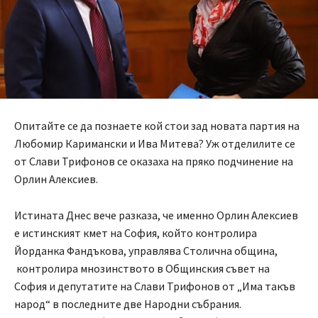
Опитайте се да познаете кой стои зад новата партия на
Любомир Каримански и Ива Митева? Уж отделилите се
от Слави Трифонов се оказаха на пряко подчинение на
Орлин Алексиев.
Истината Днес вече разказа, че именно Орлин Алексиев
е истинският кмет на София, който контролира
Йорданка Фандъкова, управлява Столична община,
контролира мнозинството в Общинския съвет на
София и депутатите на Слави Трифонов от „Има такъв
народ“ в последните две Народни събрания.