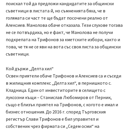
поискал той да предложи кандидатите за общински
съветници в листата й, но съмненията бяха, че в
голямата си част те ще бъдат посочени реално от
Алексиев. Манолова обаче отказала. Тези слухове тогава
не се потвърдиха, но е факт, че Манолова не получи
подкрепата на Трифонов за кметските избори, както и
това, че тя не се яви на вота със своя листа за общински
съветници.
Кой държи „Делта хил“
Освен приятели обаче Трифонов и Алексиев са и съседи
в жилищния комплекс „Делта хил“, в пернишкото с.
Кладница. Един от инвеститорите в селището с
луксозни къщи – Станислав Любомиров от Перник,
също е близък приятел на Трифонов, с когото е имал и
бизнес отношения. До 2016 г. според Търговския
регистър Слави Трифонов е бил управител и
собственик чрез фирмата си „Седем осми“ на