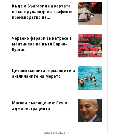
Къде е България на картата
на международния трафик и
производство на...
Червено ферари се натресе в
мантинела на пътя Варна-
Бургас
Цигани смениха германците и
англичаните на морето
Масови съкращения: Сеч в
администрацията
зареди още