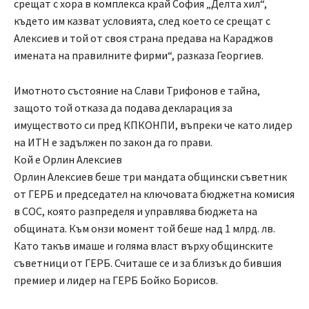
срещат с хора в комплекса край София „Делта хил“,
където им казват условията, след което се срещат с
Алексиев и той от своя страна предава на Караджов
имената на правилните фирми“, разказа Георгиев.
Имотното състояние на Слави Трифонов е тайна,
защото той отказа да подава декларация за
имуществото си пред КПКОНПИ, въпреки че като лидер
на ИТН е задължен по закон да го прави.
Кой е Орлин Алексиев
Орлин Алексиев беше три мандата общински съветник
от ГЕРБ и председател на ключовата бюджетна комисия
в СОС, която разпределя и управлява бюджета на
общината. Към онзи момент той беше над 1 млрд. лв.
Като такъв имаше и голяма власт върху общинските
съветници от ГЕРБ. Считаше се и за близък до бившия
премиер и лидер на ГЕРБ Бойко Борисов.