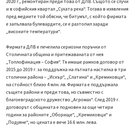
2020 г., ремонтиран преди това от ДЛВ. Същото се случи
и в софийския квартал „Сухата река“. Тогава в изявления
пред медиите той обясни, че битумът, с който фирмата
е запълвала булевардите, се е разтопил заради
„високите температури“.
Фирмата ДЛВ е печелила сериозни поръчки от
Столичната община и притежаваната от нея
„Топлофикация – София“. Тя имаше рамков договор от
2015 до 2019 г. за поддръжка на пътната настилка в три
столични района – „Искър“, „Слатина“ и „Кремиковци“,
на стойност близо 4 млн. лв. Фирмата е поддържала
същите райони и преди това, но съвместно с
благоевградското дружество „Агромах“. След 2019 г.
договорът с общината е подновен за още четири
години за районите „Оборище“, „Кремиковци“ и
„Подуяне“, но цената е вече 16.6 млн. лева.