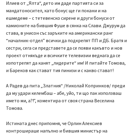
Илиев от „Ялта“, дето им даде партията си за
мандатоносител, като бонус ще ги покани и на
ешмедеме – с тетевенско сирене и други бонуси от
камионите на бившия Фуше в сянка на Слави. Джурум да
става, в унисон със заръките на американски ранг
“началник-отдел” всички да подкрепят ПП и ДБ. Братя и
сестри, сега си представете да се появи какъвто и нов
проект отнякъде и всичките телевизии веднага да се
изпотрепят да канят „лидерите“ им! И питайте Томова,
и Бареков как стават тия пинизи и с какво стават!
А Радев да пита „Златния“ /Николай Копринков/ преди
да му удари келембаш – абе, уйо, ти що пак използваш
името ми, а?!”, коментира от своя страна Веселина
Томова.
Истината днес припомня, че Орлин Алексиев
контрошираше напълно и бившия министър на