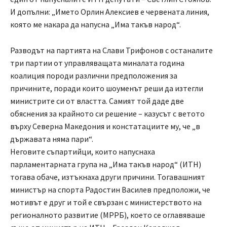
И допълни: „Името Орлин Алексиев е червената линия,
която ме накара да напусна „Има такъв народ“.
Разводът на партията на Слави Трифонов с останалите
три партии от управляващата миналата година
коалиция породи различни предположения за
причините, поради които шоуменът реши да изтегли
министрите си от властта. Самият той даде две
обяснения за крайното си решение – казусът с ветото
върху Северна Македония и констатациите му, че „в
държавата няма пари“.
Неговите съпартийци, които напуснаха
парламентарната група на „Има такъв народ“ (ИТН)
тогава обаче, изтъкнаха други причини. Тогавашният
министър на спорта Радостин Василев предположи, че
мотивът е друг и той е свързан с министерството на
регионалното развитие (МРРБ), което се оглавяваше