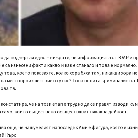
мо да подчертая едно – виждате, че информацията от ЮАР е п
Не са изнесени факти какво и как е станало и това е нормално
у това, което показахте, колко хора бяха там, никакви хора не
 на местопроизшествието у нас? Това попита криминалистът
ова тв.
констатира, че на този етап е трудно да се правят изводи към
а само, които съществено осъществяват някаква дейност.
ва още, че нашумелият напоследък Ами е фигура, която е изн
ай Къро.