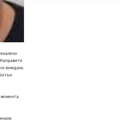
рекалено
. Направете
 се виждаха.
 Ботьо
 момента.
икнала