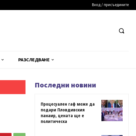
Вход / присъедините
РАЗСЛЕДВАНЕ
Последни новини
Процесуален гаф може да
подари Пловдивския
панаир, цената ще е
политическа