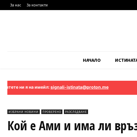
За нас
За контакти
НАЧАЛО
ИСТИНАТ
ни я на имейл:
signali-istinata@proton.me
ИЗБРАНИ НОВИНИ
ПРОВЕРЕНО
РАЗСЛЕДВАНЕ
Кой е Ами и има ли връз