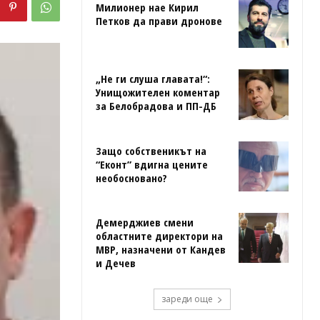
Милионер нае Кирил
Петков да прави дронове
„Не ги слуша главата!“:
Унищожителен коментар
за Белобрадова и ПП-ДБ
Защо собственикът на
“Еконт” вдигна цените
необосновано?
Демерджиев смени
областните директори на
МВР, назначени от Кандев
и Дечев
зареди още