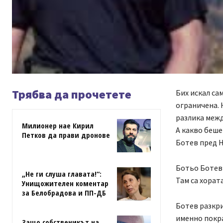
Трябва да прочетете
Бих искал са
ограничена. 
разлика межд
Милионер нае Кирил
А какво беше
Петков да прави дронове
Ботев пред Н
Ботьо Ботев 
„Не ги слуша главата!“:
Там са хорат
Унищожителен коментар
за Белобрадова и ПП-ДБ
Ботев разкри
именно покр
Защо собственикът на