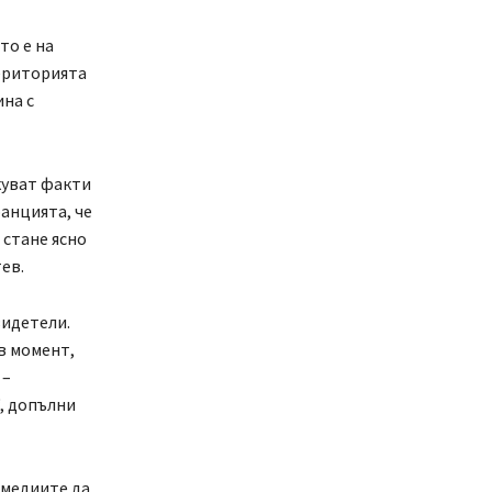
то е на
територията
ина с
куват факти
ранцията, че
 стане ясно
тев.
видетели.
в момент,
 –
“, допълни
 медиите да