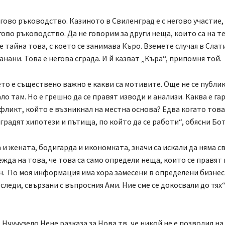
егово ръководство. Казиното в Свиленград е с негово участие, 
гово ръководство. Да не говорим за други неща, които са на 
е тайна това, с което се занимава Къро. Вземете случая в Слат
анани. Това е негова сграда. И й казват „Къра“, припомня той.
ето е съществено важно е какви са мотивите. Още не се публи
ло там. Но е грешно да се правят изводи и анализи. Каква е га
фликт, който е възникнал на местна основа? Едва когато това
зградят хипотези и пътища, по който да се работи“, обясни Бо
 и жената, бодигарда и икономката, значи са искали да няма с
жда на това, че това са само определи неща, които се правят 
н. По моя информация има хора замесени в определени бизнес
следи, свързани с въпросния Ами. Ние сме се докосвали до тях
Нчучузело Нене разказа за Нова тв, че никой не е позволил на