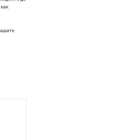
 как
нашите