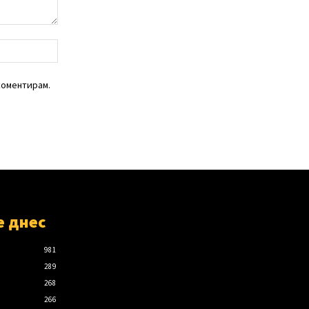
уебсайт:
коментирам.
е днес
981
289
268
266