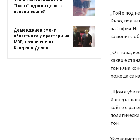
“Еконт” вдигна цените
необосновано?
„Той е под н
Къро, под не
на София. Не 
Демерджиев смени
областните директори на
кашоните с б
МВР, назначени от
Кандев и Дечев
„От това, ко
какво е стана
там няма кон
може да се и
„Щом е убита
Изводът наве
който е ране
политически 
той.
Журналистът 