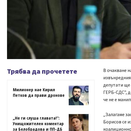
Трябва да прочетете
В очакване н
извънредния
депутати ще 
Милионер нае Кирил
ГЕРБ-СДС”, д
Петков да прави дронове
че не е мани
„Залагаме за
„Не ги слуша главата!“:
Борисов се и
Унищожителен коментар
коалиционно.
за Белобрадова и ПП-ДБ