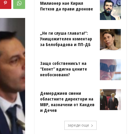
Милионер нае Кирил
Петков да прави дронове
„Не ги слуша главата!“:
Унищожителен коментар
за Белобрадова и ПП-ДБ
Защо собственикът на
“Еконт” вдигна цените
необосновано?
Демерджиев смени
областните директори на
МВР, назначени от Кандев
и Дечев
зареди още