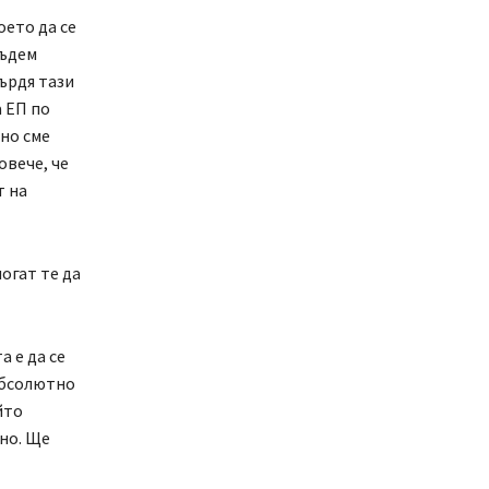
ето да се
бъдем
върдя тази
 ЕП по
но сме
овече, че
т на
огат те да
 е да се
абсолютно
йто
но. Ще