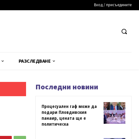
Вход / присъедините
РАЗСЛЕДВАНЕ
Последни новини
Процесуален гаф може да
подари Пловдивския
панаир, цената ще е
политическа