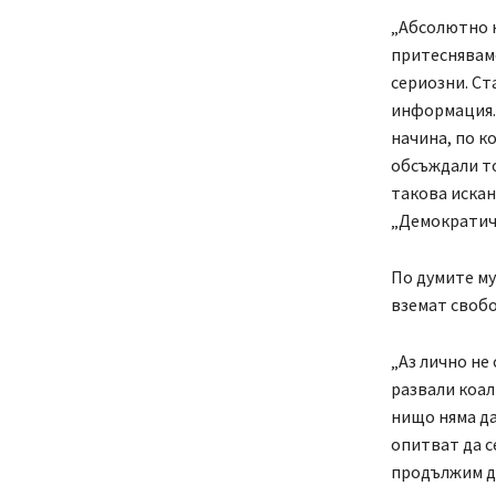
„Абсолютно н
притесняваме
сериозни. Ста
информация. 
начина, по к
обсъждали то
такова искан
„Демократич
По думите му
вземат своб
„Аз лично не
развали коал
нищо няма да
опитват да с
продължим да