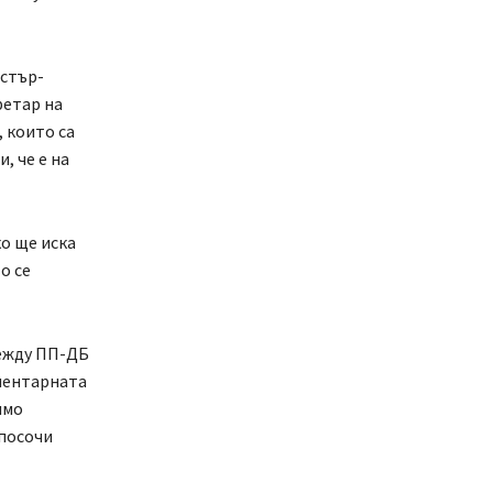
истър-
ретар на
, които са
, че е на
ко ще иска
о се
между ПП-ДБ
аментарната
ямо
 посочи