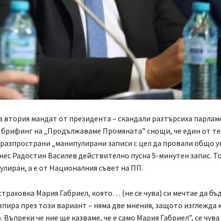
а втория мандат от президента – скандали разтърсиха парлам
 брифинг на „Продължаваме Промяната” снощи, че един от т
разпространи „манипулирани записи с цел да провали общо у
нес Радостин Василев действително пусна 5-минутен запис. Т
пулиран, а е от Националния съвет на ПП.
страховка Мария Габриел, която… (не се чува) си мечтае да бъ
зпира през този вариант – няма две мнения, защото изглежда 
 Въпреки че ние ще казваме, че е само Мария Габриел”, се чува