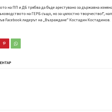
то на ПП и ДБ трябва да бъде арестувано за държавна измян
ъководството на ГЕРБ също, но за цялостно творчество!”, нап
ъв Facebook лидерът на „Възраждане” Костадин Костадинов.
ЕНТАР