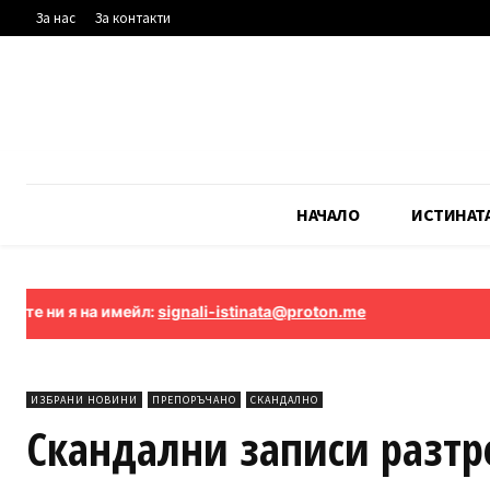
За нас
За контакти
НАЧАЛО
ИСТИНАТ
 на имейл:
signali-istinata@proton.me
ИЗБРАНИ НОВИНИ
ПРЕПОРЪЧАНО
СКАНДАЛНО
Скандални записи разтр