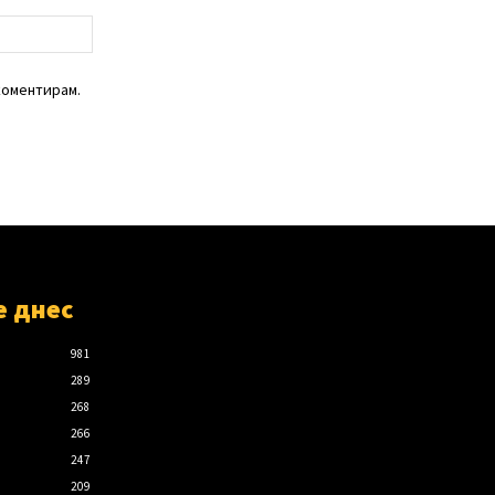
уебсайт:
коментирам.
е днес
981
289
268
266
247
209