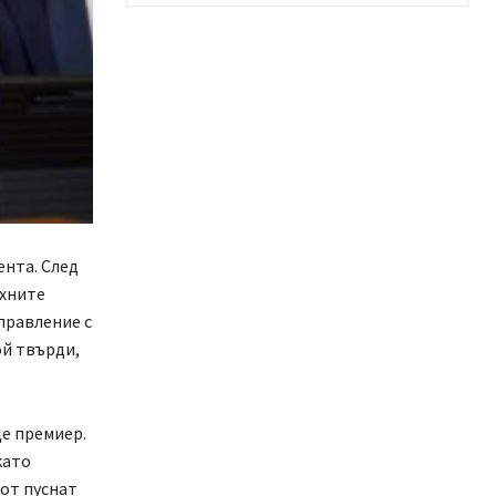
ента. След
ехните
правление с
ой твърди,
де премиер.
като
 от пуснат