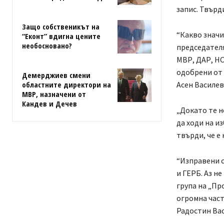
запис. Твърди
Защо собственикът на
“Какво значи
“Еконт” вдигна цените
необосновано?
председателя
МВР, ДАР, НС
одобрени от п
Демерджиев смени
областните директори на
Асен Василе
МВР, назначени от
Кандев и Дечев
„Докато те н
да ходи на и
твърди, че е 
“Изправени с
и ГЕРБ. Аз н
група на „Пр
огромна част
Радостин Вас