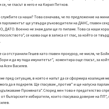
 се, че гласът в него е на Кирил Петков.
 службите са наши? Това означава, че по предложение на мин
 парламентът ще утвърди ръководители на ДАНС, главен сек
О, ДАТО. Военно не знам дали ще го пипаме. Това са наши хора
осолството”, се казва още в записа от глас, за който се твърди
в.
е са отстранили Гешев като главен прокурор, не мисля, че Бой
збори и да му пада имунитетът”, коментира още гласът, за койт
на Асен Василев.
ме пред ситуация, в която е напът да се сформира коалиция 
е мога да я подкрепя. Ще гласувам „против” и ще напусна парл
одължаваме Промяната”. Според мен това е предателство спр
 от българските избиратели, които гласуваха доверие на ПП”,
илев.