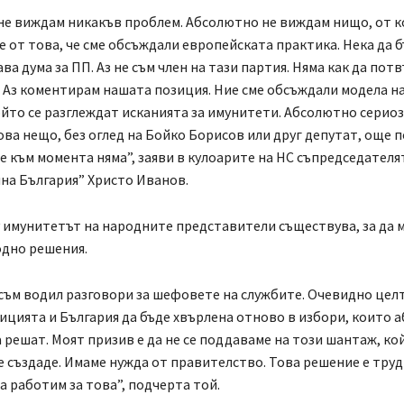
е виждам никакъв проблем. Абсолютно не виждам нищо, от ко
 от това, че сме обсъждали европейската практика. Нека да 
ва дума за ПП. Аз не съм член на тази партия. Няма как да пот
Аз коментирам нашата позиция. Ние сме обсъждали модела на
ойто се разглеждат исканията за имунитети. Абсолютно сериоз
ва нещо, без оглед на Бойко Борисов или друг депутат, още п
е към момента няма”, заяви в кулоарите на НС съпредседателя
на България” Христо Иванов.
 имунитетът на народните представители съществува, за да м
одно решения.
 съм водил разговори за шефовете на службите. Очевидно целта
ицията и България да бъде хвърлена отново в избори, които 
 решат. Моят призив е да не се поддаваме на този шантаж, ко
е създаде. Имаме нужда от правителство. Това решение е труд
 работим за това”, подчерта той.