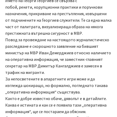
Името на Георги Георгиев се свързва с
побой, рекети, корупционни практики и поръчкови
назначения, прикриване на престъпления, извършени
от подчинените на Георгиев служители. Те са една малка
част от палитрата, визуализираща образа на някога
престижната вътрешна сигурност в МВР.
Повод за провеждане на настоящото журналистическо
разследване е скорошното заявление на бившият
министър на МВР Иван Демерджиев относно наличието
на оперативна информация, че заместник-главният
секретар на МВР Димитър Кангалджиев е замесен в
трафик на мигранти.
За непосветените в апаратните игри може и да
изглежда шокиращо, но формално, погледнато такава
„оперативна информация“ съществува.
Както е добре известно обаче, дяволът е в детайлите.
Каква е истината и как се е появила тази „оперативна
информация“, ще се постараем да обясним.