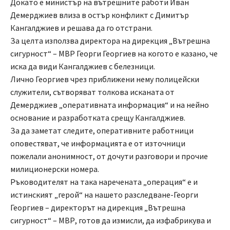
Докато е министър на вътрешните работи Иван
Демерджиев влиза в остър конфликт с Димитър
Кангалджиев и решава да го отстрани.
За целта използва директора на дирекция „Вътрешна
сигурност“ – МВР Георги Георгиев на когото е казано, че
иска да види Кангалджиев с белезници.
Лично Георгиев чрез приближени нему полицейски
служители, сътворяват толкова исканата от
Демерджиев „оперативната информация“ и на нейно
основание и разработката срещу Кангалджиев.
За да заметат следите, оперативните работници
оповестяват, че информацията е от източници
пожелали анонимност, от дочути разговори и прочие
милиционерски номера.
Ръководителят на така наречената „операция“ е и
истинският „герой“ на нашето разследване-Георги
Георгиев – директорът на дирекция „Вътрешна
сигурност“ – МВР, готов да измисли, да изфабрикува и