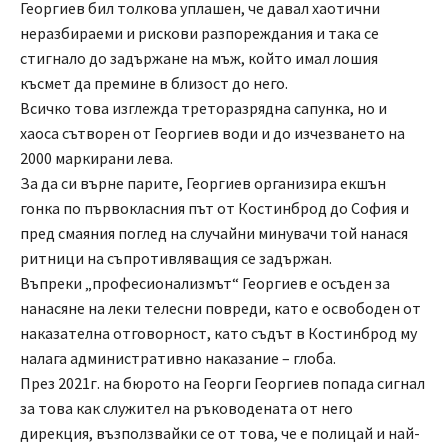
Георгиев бил толкова уплашен, че давал хаотични
неразбираеми и рискови разпореждания и така се
стигнало до задържане на мъж, който имал лошия
късмет да премине в близост до него.
Всичко това изглежда треторазрядна сапунка, но и
хаоса сътворен от Георгиев води и до изчезването на
2000 маркирани лева.
За да си върне парите, Георгиев организира екшън
гонка по първокласния път от Костинброд до София и
пред смаяния поглед на случайни минувачи той нанася
ритници на съпротивляващия се задържан.
Въпреки „професионализмът“ Георгиев е осъден за
нанасяне на леки телесни повреди, като е освободен от
наказателна отговорност, като съдът в Костинброд му
налага административно наказание – глоба.
През 2021г. на бюрото на Георги Георгиев попада сигнал
за това как служител на ръководената от него
дирекция, възползвайки се от това, че е полицай и най-