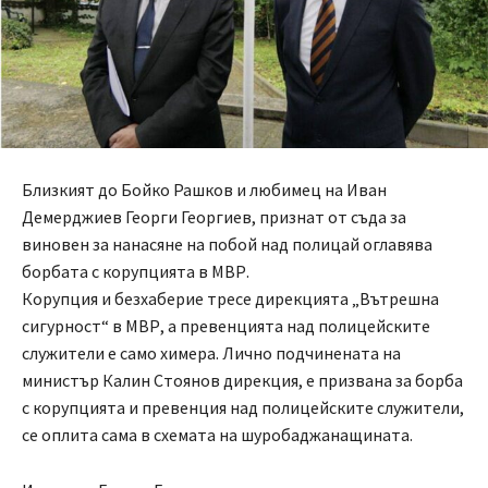
Близкият до Бойко Рашков и любимец на Иван
Демерджиев Георги Георгиев, признат от съда за
виновен за нанасяне на побой над полицай оглавява
борбата с корупцията в МВР.
Корупция и безхаберие тресе дирекцията „Вътрешна
сигурност“ в МВР, а превенцията над полицейските
служители е само химера. Лично подчинената на
министър Калин Стоянов дирекция, е призвана за борба
с корупцията и превенция над полицейските служители,
се оплита сама в схемата на шуробаджанащината.