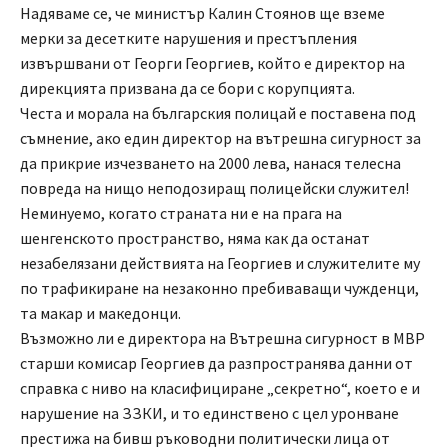
Надяваме се, че министър Калин Стоянов ще вземе
мерки за десетките нарушения и престъпления
извършвани от Георги Георгиев, който е директор на
дирекцията призвана да се бори с корупцията.
Честа и морала на българския полицай е поставена под
съмнение, ако един директор на вътрешна сигурност за
да прикрие изчезването на 2000 лева, нанася телесна
повреда на нищо неподозиращ полицейски служител!
Неминуемо, когато страната ни е на прага на
шенгенското пространство, няма как да останат
незабелязани действията на Георгиев и служителите му
по трафикиране на незаконно пребиваващи чужденци,
та макар и македонци.
Възможно ли е директора на Вътрешна сигурност в МВР
старши комисар Георгиев да разпространява данни от
справка с ниво на класифициране „секретно“, което е и
нарушение на ЗЗКИ, и то единствено с цел уронване
престижа на бивш ръководни политически лица от