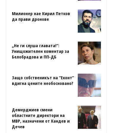
Милионер нае Кирил Петков
да прави дронове
„Не ги слуша главата!“:
Унищожителен коментар за
Белобрадова и ПП-ДБ
Защо собственикът на “Еконт”
вдигна цените необосновано?
Демерджиев смени
областните директори на
МВР, назначени от Кандев и
Дечев