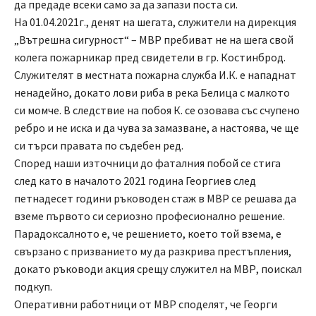
да предаде всеки само за да запази поста си.
На 01.04.2021г., денят на шегата, служители на дирекция
„Вътрешна сигурност“ – МВР пребиват не на шега свой
колега пожарникар пред свидетели в гр. Костинброд.
Служителят в местната пожарна служба И.К. е нападнат
ненадейно, докато лови риба в река Белица с малкото
си момче. В следствие на побоя К. се озовава със счупено
ребро и не иска и да чува за замазване, а настоява, че ще
си търси правата по съдебен ред.
Според наши източници до фаталния побой се стига
след като в началото 2021 година Георгиев след
петнадесет години ръководен стаж в МВР се решава да
вземе първото си сериозно професионално решение.
Парадоксалното е, че решението, което той взема, е
свързано с призванието му да разкрива престъпления,
докато ръководи акция срещу служител на МВР, поискал
подкуп.
Оперативни работници от МВР споделят, че Георги