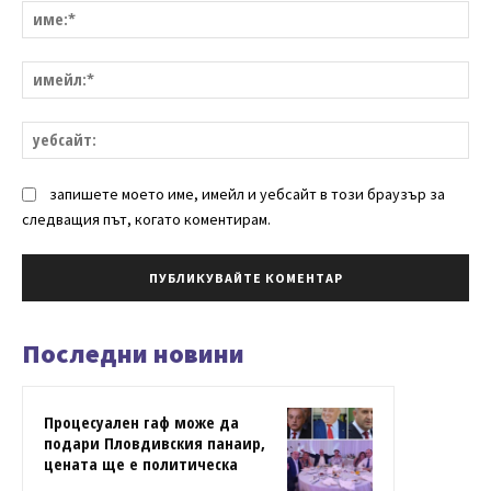
им
им
уе
запишете моето име, имейл и уебсайт в този браузър за
следващия път, когато коментирам.
Последни новини
Процесуален гаф може да
подари Пловдивския панаир,
цената ще е политическа