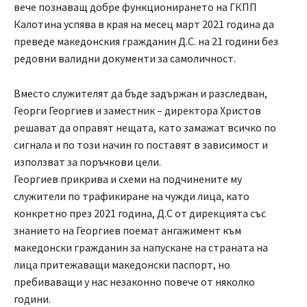
вече познаващ добре функционирането на ГКПП
Калотина успява в края на месец март 2021 година да
преведе македонския гражданин Д.С. на 21 години без
редовни валидни документи за самоличност.
Вместо служителят да бъде задържан и разследван,
Георги Георгиев и заместник – директора Христов
решават да оправят нещата, като замажат всичко по
сигнала и по този начин го поставят в зависимост и
използват за поръчкови цели.
Георгиев прикрива и схеми на подчинените му
служители по трафикиране на чужди лица, като
конкретно през 2021 година, Д.С от дирекцията със
знанието на Георгиев поемат ангажимент към
македонски гражданин за напускане на страната на
лица притежаващи македонски паспорт, но
пребиваващи у нас незаконно повече от няколко
години.