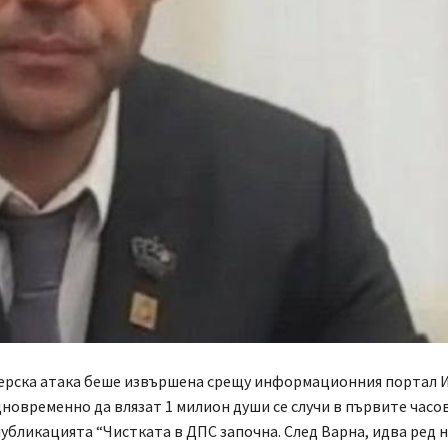
ерска атака беше извършена срещу информационния портал 
дновременно да влязат 1 милион души се случи в първите часов
публикацията “Чистката в ДПС започна. След Варна, идва ред н