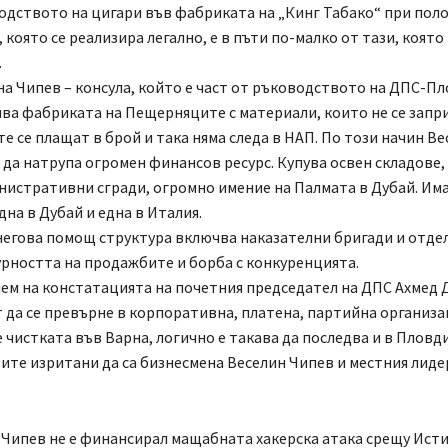
дството на цигари във фабриката на „Кинг Табако“ при поло
 която се реализира легално, е в пъти по-малко от тази, която
.
 на Чипев – консула, който е част от ръководството на ДПС-Пл
ва фабриката на Пещерняците с материали, които не се запр
те се плащат в брой и така няма следа в НАП. По този начин В
 да натрупа огромен финансов ресурс. Купува освен складове,
нистративни сгради, огромно имение на Палмата в Дубай. Има
дна в Дубай и една в Италия.
негова помощ структура включва наказателни бригади и отдел
урността на продажбите и борба с конкуренцията.
нем на констатацията на почетния председател на ДПС Ахмед Д
т да се превърне в корпоративна, платена, партийна организа
чистката във Варна, логично е такава да последва и в Пловд
вите изритани да са бизнесмена Веселин Чипев и местния лиде
Чипев не е финансирал мащабната хакерска атака срещу Исти