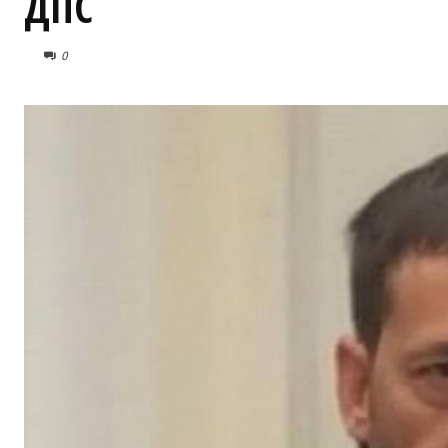
ДПС
0