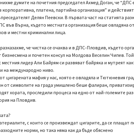
нихме думите на почетния председател Ахмед Доган, че “ДПС е
в корпоративна, платена, партийна организация” и действият
преседателят Делян Пеевски. В първата част на статията разк
ПС във Върна, където местната организация беше овладяна о
ков и местни криминални лица.
разказахме, че чистка се очаква и в ДПС-Пловдив, където орг
т бизнесмена и почетен консул на Молдова Веселин Чипев. Той
 местния лидер Али Байрям си развяват байряка и мутреят как
 и на международно ниво.
 от цигарената мафия у нас, която е овладяла и Тютюневия гра
н от символите на града умишлено беше фалиран, приватизи
рдят хората, проследили процеса на едно от най-големите ра
ория на Пловдив.
ката?
атериалите, с които се произвеждат цигарите, да се плащат п
 разходните норми, но така няма как да бъде обяснено