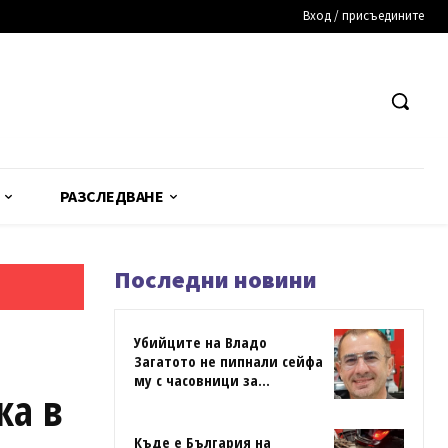
Вход / присъедините
РАЗСЛЕДВАНЕ
Последни новини
Убийците на Владо
Загатото не пипнали сейфа
му с часовници за...
ка в
Къде е България на