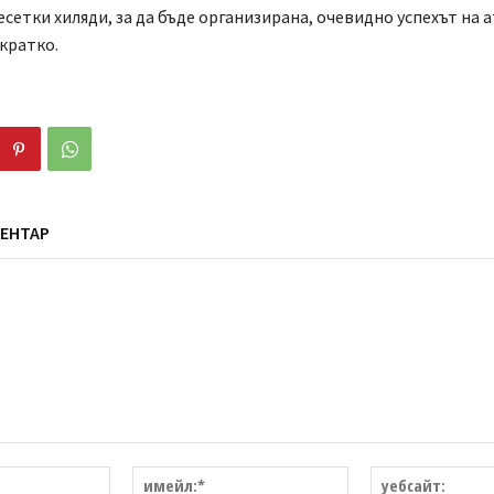
есетки хиляди, за да бъде организирана, очевидно успехът на 
кратко.
ЕНТАР
име:*
имейл:*