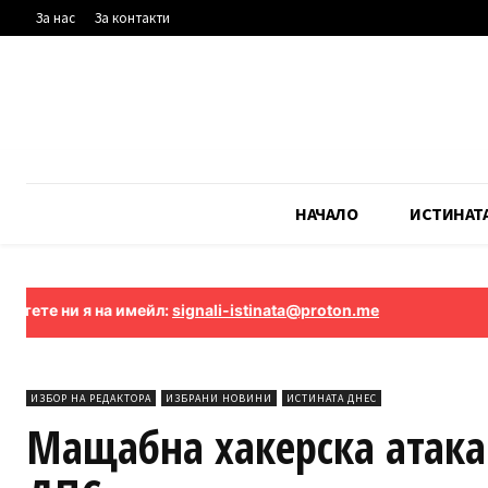
За нас
За контакти
НАЧАЛО
ИСТИНАТ
и я на имейл:
signali-istinata@proton.me
ИЗБОР НА РЕДАКТОРА
ИЗБРАНИ НОВИНИ
ИСТИНАТА ДНЕС
Мащабна хакерска атака 