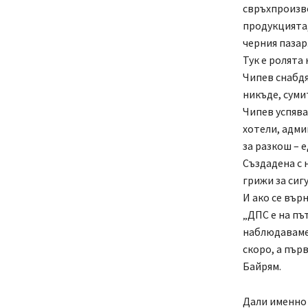
свръхпроизво
продукцията,
черния пазар
Тук е ролята
Чипев снабдя
никъде, суми
Чипев успява
хотели, адми
за разкош – е
Създадена с 
грижи за сиг
И ако се вър
„ДПС е на пъ
наблюдаваме 
скоро, а пър
Байрям.
Дали именно 