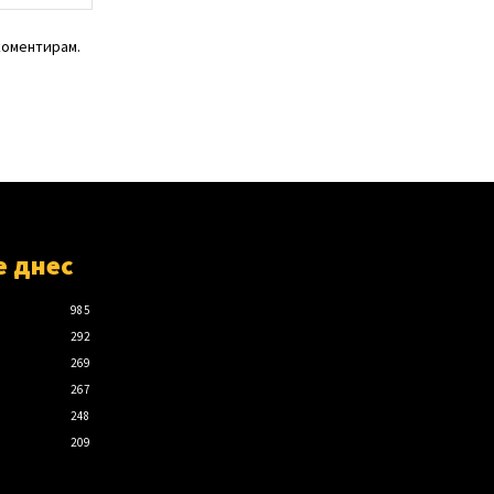
коментирам.
е днес
985
292
269
267
248
209