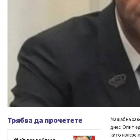
Трябва да прочетете
Машабна хак
днес. Опит е
като излезе 
Убийците на Владо