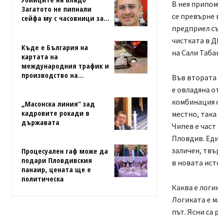
В нея припом
Загатото не пипнали
се превърне 
сейфа му с часовници за...
предприел съ
чистката в Д
Къде е България на
на Сали Таба
картата на
международния трафик и
производство на...
Във втората 
е овладяна о
комбинация с
„Масонска линия“ зад
кадровите рокади в
местно, така
държавата
Чипев е част
Пловдив. Еди
заличен, твъ
Процесуален гаф може да
подари Пловдивския
в новата ист
панаир, цената ще е
политическа
Каква е логи
Логиката е м
път. Ясни са