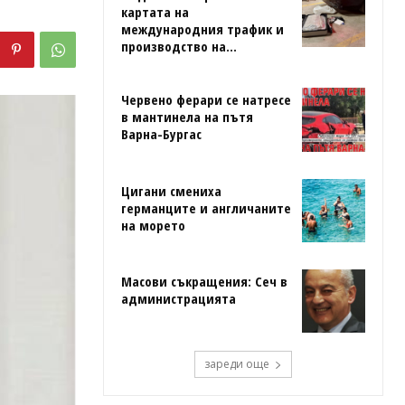
картата на
международния трафик и
производство на...
Червено ферари се натресе
в мантинела на пътя
Варна-Бургас
Цигани смениха
германците и англичаните
на морето
Масови съкращения: Сеч в
администрацията
зареди още