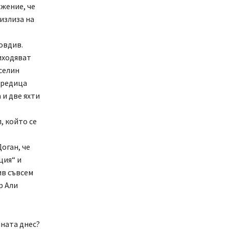
жение, че
 излиза на
овдив.
иходяват
еселин
 редица
 и две яхти
, който се
оган, че
ция“ и
ив съвсем
р Али
ната днес?