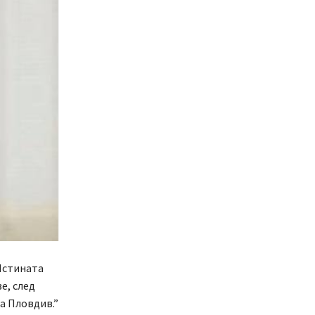
Истината
е, след
а Пловдив.”