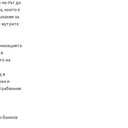
 на път да
а, които е
азахме за
т мутрите
анизацията
 в
то на
д в
ран и
зграбвания
о банков