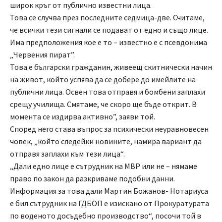
широк кръг от публично известни лица.
Това се случва през последните седмица-две. Считаме,
че всички тези сигнали се подават от едно и също лице.
Има предположения кое е то – известно е с псевдонима
„Червения пират”.
Това е български гражданин, живеещ скитнически начин
на живот, който успява да се добере до имейлите на
публични лица. Освен това отправя и бомбени заплахи
срещу училища. Смятаме, че скоро ще бъде открит. В
момента се издирва активно”, заяви той.
Според него става въпрос за психически неуравновесен
човек, „който следейки новините, намира вариант да
отправя заплахи към тези лица“.
„Дали едно лице е сътрудник на МВР или не – нямаме
право по закон да разкриваме подобни данни.
Информация за това дали Мартин Божанов- Нотариуса
е бил сътрудник на ГДБОП е изискано от Прокуратурата
по воденото досъдебно производство“, посочи той в