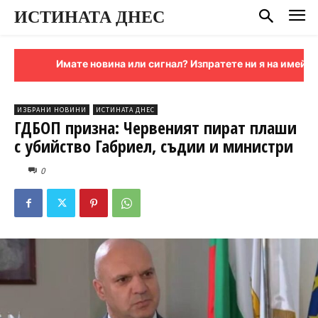
ИСТИНАТА ДНЕС
Имате новина или сигнал? Изпратете ни я на имейл:
sign
ИЗБРАНИ НОВИНИ
ИСТИНАТА ДНЕС
ГДБОП призна: Червеният пират плаши
с убийство Габриел, съдии и министри
0