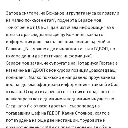
Затова смятаме, че Божанов и групата му са се появили
на малко по-късен етап”, подчерта Серафимов.
Той отрече от ГДБОП да е изтичала информация във
връзка с разследвания срещу Божанов, каквато
информация даде ексвътрешният министър Бойко
Рашков. „Възможно е да е имал контакти в ГДБОП, но
нямаме данни да е изтичала информация”.
Серафимов заяви, че съпругата на Нотариуса Гергана е
назначена в ГДБОП с конкурс за позиция „разследващ
полицай”. „Малко по-късно е направено проучване за
достъп до класифицирана информация – такъв ѝ е бил
отказан. Открити са несъответствия в това, което е
декларирала като движимо и недвижимо имущество.
След като ѝ е отказан достъп – със заповед на
тогавашния шеф на ГДБОП Калин Стоянов, която е
потвърдена на още две инстанции, трудовите ѝ
правоотношения с МВР са преустановени. Тя обаче