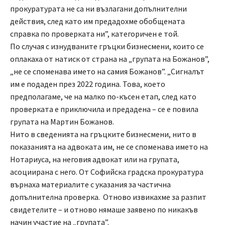
прокуратурата не са ни възлагани допълнителни
действия, след като им предадохме обобщената
справка по проверката ни”, категоричен е той.
По случая с изнудваните гръцки бизнесмени, които се
оплакаха от натиск от страна на „групата на Божанов”,
„не се споменава името на самия Божанов”. „Сигналът
им е подаден през 2022 година. Това, което
предполагаме, че на малко по-късен етап, след като
проверката е приключила и предадена – се е повила
групата на Мартин Божанов.
Нито в сведенията на гръцките бизнесмени, нито в
показанията на адвоката им, не се споменава името на
Нотариуса, на неговия адвокат или на групата,
асоциирана с него. От Софийска градска прокуратура
върнаха материалите с указания за частична
допълнителна проверка. Отново извикахме за разпит
свидетелите – и отново нямаше заявено по никакъв
начин участие на „групата”.