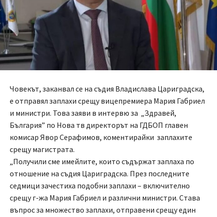
Човекът, заканвал се на съдия Владислава Цариградска,
е отправял заплахи срещу вицепремиера Мария Габриел
и министри. Това заяви в интервю за „Здравей,
България” по Нова тв директорът на ГДБОП главен
комисар Явор Серафимов, коментирайки заплахите
срещу магистрата.
„Получили сме имейлите, които съдържат заплаха по
отношение на съдия Цариградска. През последните
седмици зачестиха подобни заплахи – включително
срещу г-жа Мария Габриел и различни министри. Става
въпрос за множество заплахи, отправени срещу един