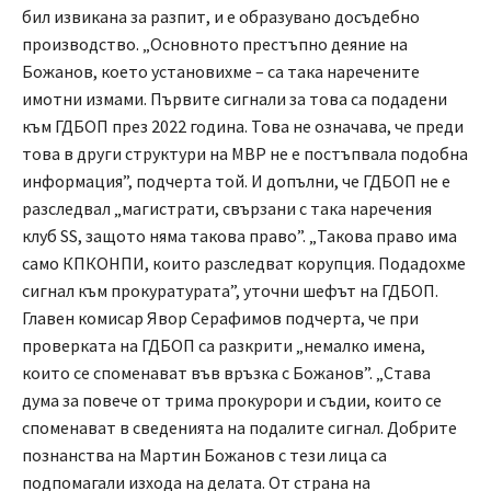
бил извикана за разпит, и е образувано досъдебно
производство. „Основното престъпно деяние на
Божанов, което установихме – са така наречените
имотни измами. Първите сигнали за това са подадени
към ГДБОП през 2022 година. Това не означава, че преди
това в други структури на МВР не е постъпвала подобна
информация”, подчерта той. И допълни, че ГДБОП не е
разследвал „магистрати, свързани с така наречения
клуб SS, защото няма такова право”. „Такова право има
само КПКОНПИ, които разследват корупция. Подадохме
сигнал към прокуратурата”, уточни шефът на ГДБОП.
Главен комисар Явор Серафимов подчерта, че при
проверката на ГДБОП са разкрити „немалко имена,
които се споменават във връзка с Божанов”. „Става
дума за повече от трима прокурори и съдии, които се
споменават в сведенията на подалите сигнал. Добрите
познанства на Мартин Божанов с тези лица са
подпомагали изхода на делата. От страна на