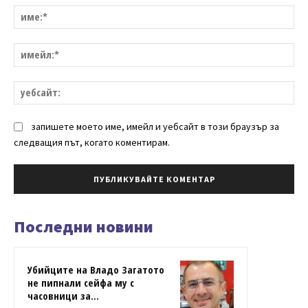
им
им
уе
запишете моето име, имейл и уебсайт в този браузър за
следващия път, когато коментирам.
Последни новини
Убийците на Владо Загатото
не пипнали сейфа му с
часовници за...