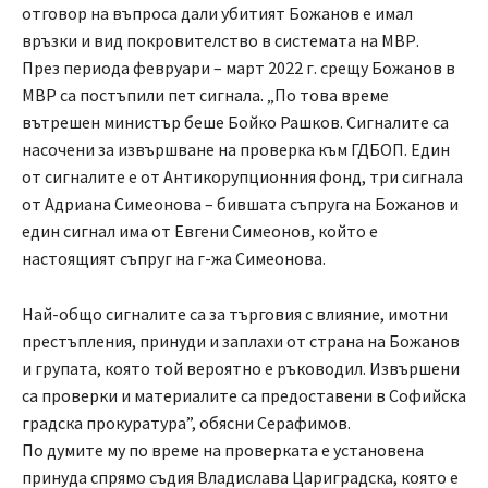
отговор на въпроса дали убитият Божанов е имал
връзки и вид покровителство в системата на МВР.
През периода февруари – март 2022 г. срещу Божанов в
МВР са постъпили пет сигнала. „По това време
вътрешен министър беше Бойко Рашков. Сигналите са
насочени за извършване на проверка към ГДБОП. Един
от сигналите е от Антикорупционния фонд, три сигнала
от Адриана Симеонова – бившата съпруга на Божанов и
един сигнал има от Евгени Симеонов, който е
настоящият съпруг на г-жа Симеонова.
Най-общо сигналите са за търговия с влияние, имотни
престъпления, принуди и заплахи от страна на Божанов
и групата, която той вероятно е ръководил. Извършени
са проверки и материалите са предоставени в Софийска
градска прокуратура”, обясни Серафимов.
По думите му по време на проверката е установена
принуда спрямо съдия Владислава Цариградска, която е