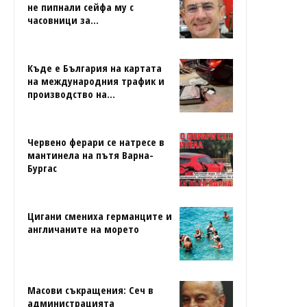
не пипнали сейфа му с
часовници за...
Къде е България на картата
на международния трафик и
производство на...
Червено ферари се натресе в
мантинела на пътя Варна-
Бургас
Цигани смениха германците и
англичаните на морето
Масови съкращения: Сеч в
администрацията