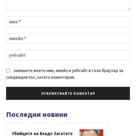
Коментар:
им
им
уе
запишете моето име, имейл и уебсайт в този браузър за
следващия път, когато коментирам.
Последни новини
Убийците на Владо Загатото