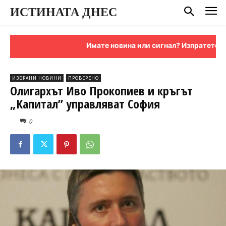
ИСТИНАТА ДНЕС
Имате новина или сигнал? Изпратете ни я 
ИЗБРАНИ НОВИНИ
ПРОВЕРЕНО
Олигархът Иво Прокопиев и кръгът
„Капитал” управляват София
0