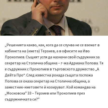
„Решенията какво, как, кога да се случва не се вземат в
кабинета на (кмета) Терзиев, а в офисите на Иво
Прокопиев. Същият успя да назначи свой съдружник за
секретар на Столична община – г-жа Адриана Попова. Тя
е съдружник с Прокопиев в търговското дружество „А
Дейта Про“. След известна рокада същата госпожа
Попова се оказа секретар на Столична община, а
заместник-кметовете ѝ козируват. Кой командва на
„Московска” 33 – Терзиев или Прокопиев през
съдружничката си?”