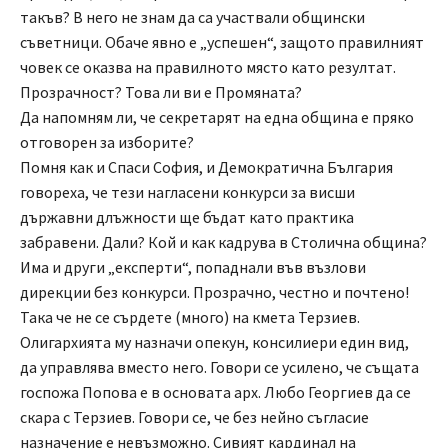
такъв? В него не знам да са участвали общински
съветници. Обаче явно е „успешен“, защото правилният
човек се оказва на правилното място като резултат.
Прозрачност? Това ли ви е Промяната?
Да напомням ли, че секретарят на една община е пряко
отговорен за изборите?
Помня как и Спаси София, и Демократична България
говореха, че тези нагласени конкурси за висши
държавни длъжности ще бъдат като практика
забравени. Дали? Кой и как кадрува в Столична община?
Има и други „експерти“, попаднали във възлови
дирекции без конкурси. Прозрачно, честно и почтено!
Така че не се сърдете (много) на кмета Терзиев.
Олигархията му назначи опекун, консилиери един вид,
да управлява вместо него. Говори се усилено, че същата
госпожа Попова е в основата арх. Любо Георгиев да се
скара с Терзиев. Говори се, че без нейно съгласие
назначение е невъзможно. Сивият кардинал на