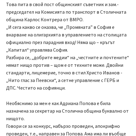
Това пита в свой пост общинският съветник и зам.-
председател на Комисията по транспорт в Столичната
община Карлос Контрера от ВМРО.
„И сега какво се оказва, че „Промяната” в София е
вкарване на олигархията в управлението на столицата
официално през парадния вход! Няма що – кръгът
„Капитал“ управлява София.
Разбира се, „добрите медии“ на „честните и почтените“
нямат нищо против – щом е от техните може. Двойни
стандарти, лицемерие, точно в стил Христо Иванов -
„Нито глас за Пеевски“, а сетне управление с ГЕРБ и
ДПС. Честито на софиянци.
Необяснимо за мен е как Адриана Попова е била
назначена за секретар на Столична община буквално от
нищото.
Говори се за конкурс, набързо проведен, апокрифно
проведен, т.е., направен за Попова. Ама има ли въобще