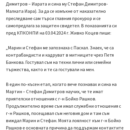
Димитров – Иарата и сина му Стефан Димитров-
Малката Иара). За да се измъкне от наказателно
преследване сам търси главния прокурор и се
самопредлага за защитен свидетел. В показанията си
пред КПКОНПИ на 03.04.2024 г. Живко Коцев пише:
„Марин и Стефан ме запознаха с Паскал. Знаех, че са
контрабандисти и кадруват в митниците чрез Петя
Банкова. Гостувал съм на техни лични или семейни
тържества, както и те са гостували на мен.
В един по-късен етап, когато вече познавах и сина на
Мартин – Стефан Димитров научих, че те имат
приятелски отношения с г-н Бойко Рашков.
Продължително време съм имал служебни отношения с
г-н Рашков, посещавал съм неговия дом и там съм
виждал Марин и Стефан. Моята лоялност към г-н Бойко
Рашков е основната причина да поддържам контактите