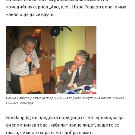
комедийния сериал „Ало, ало“. Но за Рашков винаги има
какво още да се научи.
Бойко Рашков разпуска преди 20-ина години на купон на Васил Божков.
Снимка: фейсбук
Breaking.bg ви предлага поредица от материали, за да
си спомним за това „хабилитирано лице“, защото се
оказа, че много хора нямат добра памет.