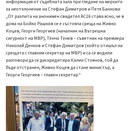
информация от съдебната зала при гледане на мерките
за неотклонение на Стефан Димитров и Петя Банкова:
„От разпита на анонимен свидетел АС16 става ясно, че в
дома на Бойко Рашков се е състояла среща на Живко
Коцев, Георги Георгиев (началник на Вътрешна
сигурност на МВР), Тенчо Тенев – съветник на премиера
Николай Денков и Стефан Димитров (който отишъл на
срещата с главния секретар на МВР) и са се водили
разговори да се дискредитира Калин Стоянов, той да
бъде отстранен, Живко Коцев да стане министър, а
Георги Георгиев – главен секретар.“