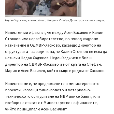
Недан Хаджиев, вляво, Живко Коцев и Стефан Димитров на плаж заедно.
Известен ми е фактът, че между Асен Василев и Калин
Стоянов има неразбирателство, по повод кадрово
назначение в ОДМВР-Хасково, касаещо директор на
структурата – заради това, че Калин Стоянов не иска да
назначи Недан Хаджиев. Недан Хаджиев е бивш
директор на ОДМВР-Хасково и е от кръга на Стефан,
Марин и Асен Василев, който също е родом от Хасково.
Известно ми е, че предложените в министерството
проекти, касаещи финансовото и материално-
техническото осигуряване на МВР или се бавят, или
изобщо не стигат от Министерство на финансите,
чийто принципал е Асен Василев“.