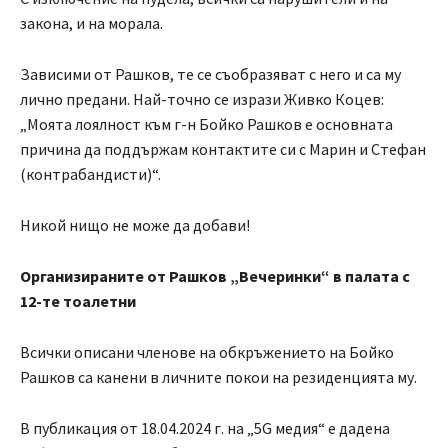
закона, и на морала.
Зависими от Рашков, те се съобразяват с него и са му
лично предани. Най-точно се изрази Живко Коцев:
„Моята лоялност към г-н Бойко Рашков е основната
причина да поддържам контактите си с Марин и Стефан
(контрабандисти)“.
Никой нищо не може да добави!
Организираните от Рашков „Вечеринки“ в палата с
12-те тоалетни
Всички описани членове на обкръжението на Бойко
Рашков са канени в личните покои на резиденцията му.
В публикация от 18.04.2024 г. на „5G медия“ е дадена