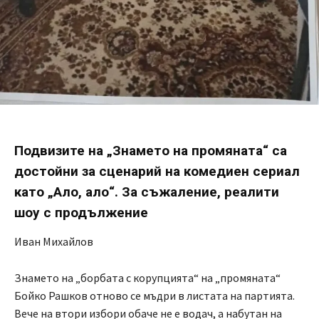
Подвизите на „Знамето на промяната“ са
достойни за сценарий на комедиен сериал
като „Ало, ало“. За съжаление, реалити
шоу с продължение
Иван Михайлов
Знамето на „борбата с корупцията“ на „промяната“
Бойко Рашков отново се мъдри в листата на партията.
Вече на втори избори обаче не е водач, а набутан на