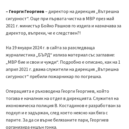
– Георги Георгиев
– директор на дирекция „Вътрешна
сигурност“. Още при първата чистка в МВР през май
2021 г. министър Бойко Рашков го издига и назначава за
директор, въпреки, че е следствен?!
На 19 януари 2024 г. в сайта за разследваща
журналистика „БЪРД“ излиза материал със заглавие:
„МВР бие и свои и чужди“. Подробно е описано, как на 1
април 2021 г. двама служители на дирекция „Вътрешна
сигурност“ пребили пожарникар по погрешка.
Операцията е ръководена Георги Георгиев, който
тогава е началник на отдел в дирекцията. Служител на
икономическа полиция В. Костадинов е разработван за
подкуп и е задържан, след което неясно как бяга с
парите. За да си върне белязаните пари, Георгиев
организира екшън гонка.