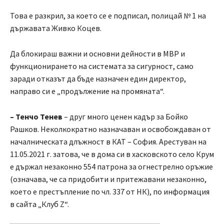
Това е разкрил, за което се е подписал, полицай № 1 на
държавата Живко Коцев.
Да блокираш важни и основни дейности в МВР и
функционирането на системата за сигурност, само
заради отказът да бъде назначен един директор,
направо си е „продължение на промяната“.
– Тенчо Тенев
– друг много ценен кадър за Бойко
Рашков. Неколкократно назначаван и освобождаван от
началническата длъжност в КАТ – София. Арестуван на
11.05.2021 г. затова, че в дома си в хасковското село Крум
е държал незаконно 554 патрона за огнестрелно оръжие
(означава, че са придобити и притежавани незаконно,
което е престъпление по чл. 337 от НК), по информация
в сайта „Клуб Z“.