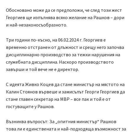
Обосновано може да се предположи, че след този жест
Георгиев ще изпълнява всяко желание на Рашков – дори
и най-незаконосъобразното.
Три години по-късно, на 06.02.2024 г. Георгиев е
временно отстранен от длъжност и срещу него започва
дисциплинарно производство за тежки нарушения на
служебната дисциплина. Наскоро производството
завърши и той вече не е директор.
С идеята Живко Коцев да стане министър на мястото на
Калин Стоянов вървеше и замисълът Георги Георгиев да
стане главен секретар на МВР – все пак и той е от
гостуващите у Рашков.
Възниква въпросът: За „опитния министър“ Рашков
това ли е единствената и най-подходяща възможност за