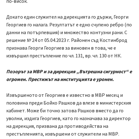
по-висок.
Докато един служител на дирекцията го държи, Георги
Георгиев го налага. Резултатът е едно счупено ребро (по
данни на потърпевшия) и множество контузни рани. С
решение № 24 от 05.04.2023 г. Районен съд Костинброд
признава Георги Георгиев за виновен в това, че е
извършил престъпление по чл. 131, вр. чл. 130 от НК.
Позорът за МВР и за дирекция „Вътрешна сигурност“ е
огромен. Престижът на институцията е уронен.
Извършеното от Георгиев е известно в МВР месец и
половина преди Бойко Рашков да влезе в министерския
кабинет. Може би точно затова Рашков вместо да го
уволни, издига Георгиев, като го назначава за директор
на дирекция, призвана да противодейства на
престъпленията, извършени от служители на МВР.