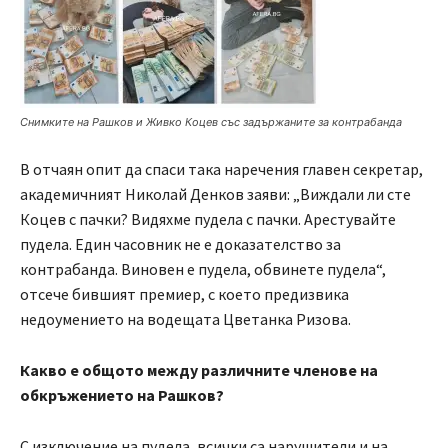
Снимките на Рашков и Живко Коцев със задържаните за контрабанда
В отчаян опит да спаси така наречения главен секретар,
академичният Николай Денков заяви: „Виждали ли сте
Коцев с пачки? Видяхме пудела с пачки. Арестувайте
пудела. Един часовник не е доказателство за
контрабанда. Виновен е пудела, обвинете пудела“,
отсече бившият премиер, с което предизвика
недоумението на водещата Цветанка Ризова.
Какво е общото между различните членове на
обкръжението на Рашков?
С изключение на пудела, всички са нарушители и на