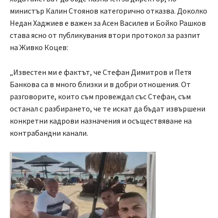
министър Калин Стоянов категорично отказва. Доколко
Недан Хаджиев е важен за Асен Василев и Бойко Рашков
става ясно от публикувания втори протокол за разпит
на Живко Коцев:
„Известен ми е фактът, че Стефан Димитров и Петя
Банкова са в много близки и в добри отношения. От
разговорите, които съм провеждал със Стефан, съм
останал с разбирането, че те искат да бъдат извършени
конкретни кадрови назначения и осъществяване на
контрабандни канали.