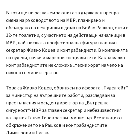
В този ще ви разкажем за опита за държавен преврат,
смяна на ръководството на МВР, планирано и
обсъждано на вечеринки в дома на Бойко Рашков, онзи с
12-те тоалетни, с участието на действащи началници в
МВР, най-висшата професионална фигура главният
секретар Живко Коцев и контрабандисти. В компанията
на пудели, пачки и маркови специалитети. Как за малко
контрабандистите не сложиха „техни хора“ на чело на
силовото министерство.
Това са Живко Коцев, обвиняем по аферата „Пуделгейт“
за министър на вътрешните работи, разследван за
престъпления и осъден директор на „Вътрешна
сигурност“-МВР за главен секретар и небезизвестния
катаджия Тенчо Тенев за зам.-министър. Все юнаци от
обкръжението на Рашков и контрабандистите
Димитрови и Паскал.