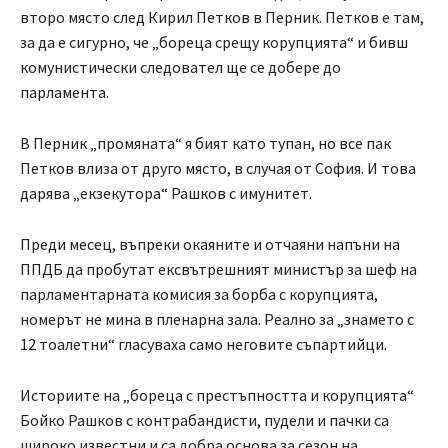
второ място след Кирил Петков в Перник. Петков е там,
за да е сигурно, че „бореца срещу корупцията“ и бивш
комунистически следовател ще се добере до
парламента.
В Перник „промяната“ я бият като тупан, но все пак
Петков влиза от друго място, в случая от София. И това
дарява „екзекутора“ Рашков с имунитет.
Преди месец, въпреки окаяните и отчаяни напъни на
ППДБ да пробутат ексвътрешният министър за шеф на
парламентарната комисия за борба с корупцията,
номерът не мина в пленарна зала. Реално за „знамето с
12 тоалетни“ гласуваха само неговите съпартийци.
Историите на „бореца с престъпността и корупцията“
Бойко Рашков с контрабандисти, пудели и пачки са
широко известни и са добра основа за сезон на