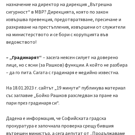
назначение на директор на дирекция „Вътрешна
сигурност“ в МВР? Дирекцията, която по закон
извършва превенция, предотвратяване, пресичане и
разкриване на престъпления, извършени от служители
на министерството и се бори с корупцията във
ведомството!
– „Градинарят“
– засега неясен силует на доверено
лице, но с ясни (за Рашков) функции. А който не разбира
– да го пита. Сагата с градинаря е медийно известна.
На 18.01.2023 г. сайтът „19 минути“ публикува материал
със заглавие „Бойко Рашков разследван за пране на
пари през градинаря си“.
Дадена е информация, че Софийската градска
прокуратура е започнала проверка срещу бившия
вътрешен министър, а сега депутат от „Продължаваме