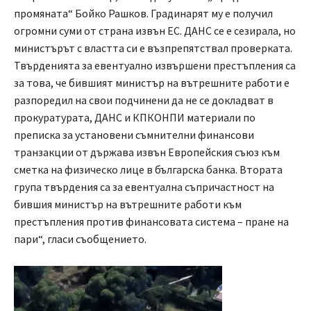
промяната“ Бойко Рашков. Градинарят му е получил
огромни суми от страна извън ЕС. ДАНС се е сезирала, но
министърът с властта си е възпрепятствал проверката.
Твърденията за евентуално извършени престъпления са
за това, че бившият министър на вътрешните работи е
разпоредил на свои подчинени да не се докладват в
прокуратурата, ДАНС и КПКОНПИ материали по
преписка за установени съмнителни финансови
транзакции от държава извън Европейския съюз към
сметка на физическо лице в българска банка. Втората
група твърдения са за евентуална съпричастност на
бившия министър на вътрешните работи към
престъпления против финансовата система – пране на
пари“, гласи съобщението.