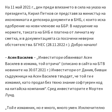
На 11 май 2021 г., ден преди влизането в сила на указа на
президента, Кирил Петков се представя за министър на
икономиката и депозира документи в БНБ, с които иска
одобрение на нови членове на ББР. В нарушение на
нормите, таксата на БНБ е платена от личната му
сметка, и в документацията са посочени неверни
обстоятелства. БГНЕС (28.11.2022 г.). Добро начало!
–
Асен Василев
– „Инвеститори обвиняват Асен
Василев в измама, той отрича“ (описано в сайта на БТВ
новините на 30.07.2021 г.) Инвеститори от Дания, бивши
съдружници на Асен Василев твърдят, че той ги е
измамил, като продал без тяхно знание софтуерен код
на китайска компания“. Сред инвеститорите е Мортен
Лунд.
„Той е измамник, но е много, много умен. Изключително