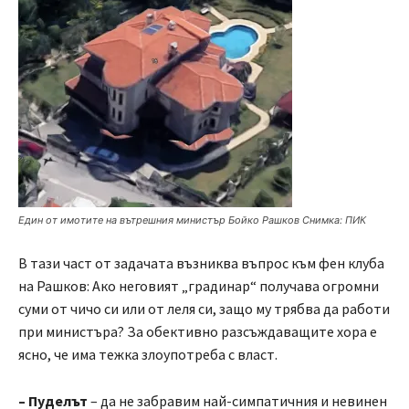
Един от имотите на вътрешния министър Бойко Рашков Снимка: ПИК
В тази част от задачата възниква въпрос към фен клуба
на Рашков: Ако неговият „градинар“ получава огромни
суми от чичо си или от леля си, защо му трябва да работи
при министъра? За обективно разсъждаващите хора е
ясно, че има тежка злоупотреба с власт.
– Пуделът
– да не забравим най-симпатичния и невинен