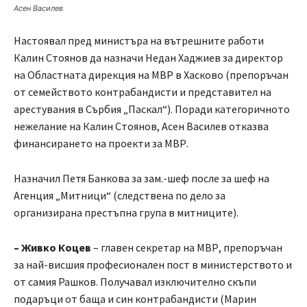
Асен Василев
Настоявал пред министъра на вътрешните работи
Калин Стоянов да назначи Недан Хаджиев за директор
на Областната дирекция на МВР в Хасково (препоръчан
от семейството контрабандисти и представител на
арестувания в Сърбия „Паскал“). Поради категоричното
нежелание на Калин Стоянов, Асен Василев отказва
финансирането на проекти за МВР.
Назначил Петя Банкова за зам.-шеф после за шеф на
Агенция „Митници“ (следствена по дело за
организирана престъпна група в митниците).
– Живко Коцев
– главен секретар на МВР, препоръчан
за най-висшия професионален пост в министерството и
от самия Рашков. Получавал изключително скъпи
подаръци от баща и син контрабандисти (Марин