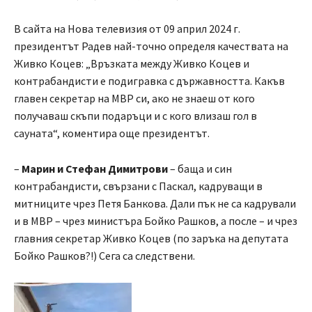
В сайта на Нова телевизия от 09 април 2024 г.
президентът Радев най-точно определя качествата на
Живко Коцев: „Връзката между Живко Коцев и
контрабандисти е подигравка с държавността. Какъв
главен секретар на МВР си, ако не знаеш от кого
получаваш скъпи подаръци и с кого влизаш гол в
сауната“, коментира още президентът.
–
Марин и Стефан Димитрови
– баща и син
контрабандисти, свързани с Паскал, кадруващи в
митниците чрез Петя Банкова. Дали пък не са кадрували
и в МВР – чрез министъра Бойко Рашков, а после – и чрез
главния секретар Живко Коцев (по заръка на депутата
Бойко Рашков?!) Сега са следствени.