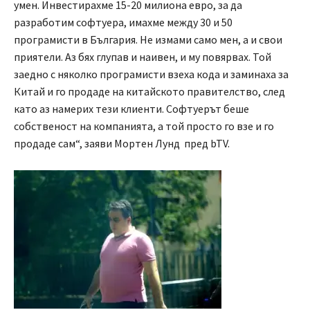
умен. Инвестирахме 15-20 милиона евро, за да
разработим софтуера, имахме между 30 и 50
програмисти в България. Не измами само мен, а и свои
приятели. Аз бях глупав и наивен, и му повярвах. Той
заедно с няколко програмисти взеха кода и заминаха за
Китай и го продаде на китайското правителство, след
като аз намерих тези клиенти. Софтуерът беше
собственост на компанията, а той просто го взе и го
продаде сам“, заяви Мортен Лунд пред bTV.