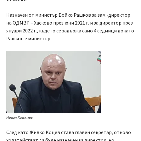
Назначен от министър Бойко Рашков за зам.-директор
на ОДМВР – Хасково през юни 2021 г. и за директор през
януари 2022 г., където се задържа само 4 седмици докато
Рашков е министър.
Недан Хаджиев
След като Живко Коцев става главен секретар, отново
ходатайстват да бъде назначен за директор, но