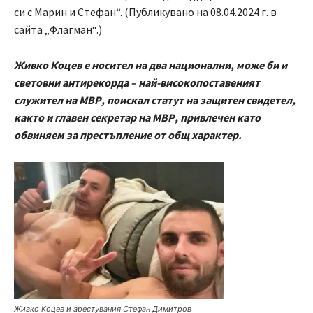
си с Марин и Стефан“. (Публикувано на 08.04.2024 г. в
сайта „Флагман“.)
Живко Коцев е носител на два национални, може би и
световни антирекорда – най-високопоставеният
служител на МВР, поискал статут на защитен свидетел,
както и главен секретар на МВР, привлечен като
обвиняем за престъпление от общ характер.
Живко Коцев и арестувания Стефан Димитров