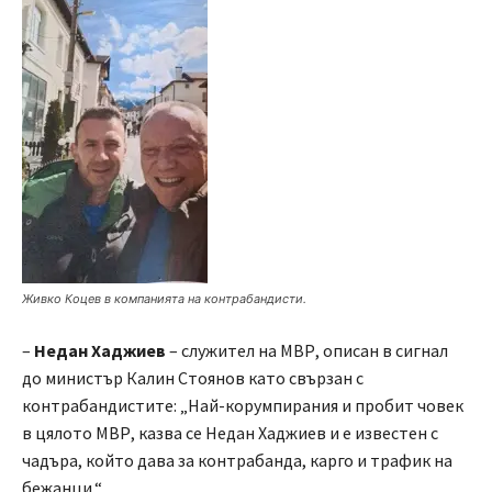
Живко Коцев в компанията на контрабандисти.
–
Недан Хаджиев
– служител на МВР, описан в сигнал
до министър Калин Стоянов като свързан с
контрабандистите: „Най-корумпирания и пробит човек
в цялото МВР, казва се Недан Хаджиев и е известен с
чадъра, който дава за контрабанда, карго и трафик на
бежанци.“