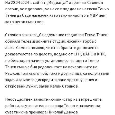
На 20.04.2024 г. сайтът „Медиапул“ отразява: Стоянов
посочи, че е доволен, че не се е поддал на натиска Тенчо
Тенев да бъде назначен като зам.-министър в МВР или
като негов съветник.
Стоянов заявява: „С недоумение гледах как Тенчо Тенев
обикаля телевизионните студия, носейки торба с
лъжи. Само напомням, че от събраните до момента
доказателства по делото, водено от СГП, ДАНС и КПК,
по безспорен начин е установено, че лицето Тенчо
Тенев също е бил редовен гост на вечеринките на
Рашков. Там както той, така и други лица, са получавали
задачи за моето дискредитиране чрез внушения и
откровени лъжи“, заяви Калин Стоянов.
Неосъществен заместник-министър на вътрешните
работи, за утешителна награда Тенчо е назначен за
съветник на премиера Николай Денков.