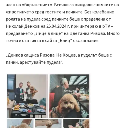
член на обкръжението. Всички са виждали снимките на
животинчето сред гостите и пачките. Без колебание
ролята на пудела сред пачките беше определена от
Николай Денков на 25.04.2024 г. при интервю в bТV –
предаването „Лице в лице“ на Цветанка Ризова. Много
точна е статията в сайта „Блиц“ със заглавие:
„Денков сащиса Ризова: Не Коцев, а пуделът беше с
пачки, арестувайте пудела“.