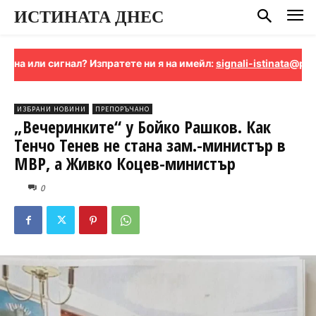
ИСТИНАТА ДНЕС
нал? Изпратете ни я на имейл:
signali-istinata@proton.me
ИЗБРАНИ НОВИНИ
ПРЕПОРЪЧАНО
„Вечеринките“ у Бойко Рашков. Как
Тенчо Тенев не стана зам.-министър в
МВР, а Живко Коцев-министър
0