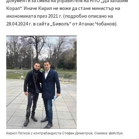
документи за смяна на управителя на НПО „Да запазим
Корал“. Иначе Кирил не може да стане министър на
икономиката през 2021 г. (подробно описано на
28.04.2024 г. в сайта „Биволъ“ от Атанас Чобанов).
Кирил Петков с контрабандиста Стефан Димитров. Снимка: фейсбук