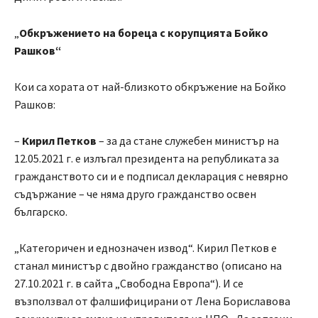
„
Обкръжението на бореца с корупцията Бойко
Рашков“
Кои са хората от най-близкото обкръжение на Бойко
Рашков:
–
Кирил Петков
– за да стане служебен министър на
12.05.2021 г. е излъгал президента на републиката за
гражданството си и е подписал декларация с невярно
съдържание – че няма друго гражданство освен
българско.
„Категоричен и еднозначен извод“. Кирил Петков е
станал министър с двойно гражданство (описано на
27.10.2021 г. в сайта „Свободна Европа“). И се
възползвал от фалшифицирани от Лена Бориславова