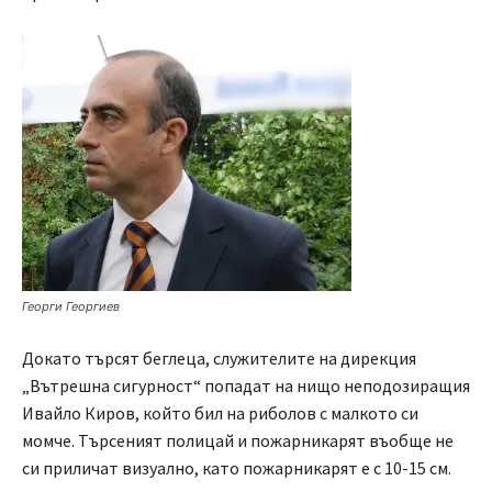
Георги Георгиев
Докато търсят беглеца, служителите на дирекция
„Вътрешна сигурност“ попадат на нищо неподозиращия
Ивайло Киров, който бил на риболов с малкото си
момче. Търсеният полицай и пожарникарят въобще не
си приличат визуално, като пожарникарят е с 10-15 см.