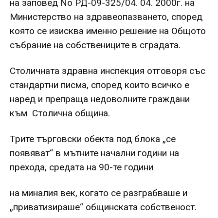
на заповед No РД-09-325/04. 04. 2000г. на
Министерство на здравеопазването, според
която се изисква именно решение на Общото
събрание на собствениците в сградата.
Столичната здравна инспекция отговоря със
стандартни писма, според които всичко е
наред и препраща недоволните граждани
към Столична община.
Трите търговски обекта под блока „се
появяват“ в мътните начални години на
прехода, средата на 90-те години
на миналия век, когато се разграбваше и
„приватизираше“ общинската собственост.