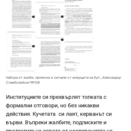
Набора от жалби, преписки и сигнали от живущите на бул. „Александър
Стамболийски“№108
Институциите си прехвърлят топката с
формални отговори, но без никакви
действия. Кучетата си лаят, керванът си
върви. Въпреки жалбите, подписките и
протестите на хората от кооперацията на