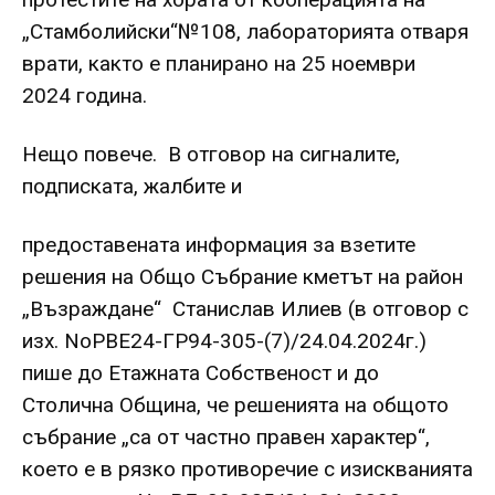
„Стамболийски“№108, лабораторията отваря
врати, както е планирано на 25 ноември
2024 година.
Нещо повече. В отговор на сигналите,
подписката, жалбите и
предоставената информация за взетите
решения на Общо Събрание кметът на район
„Възраждане“ Станислав Илиев (в отговор с
изх. NoРВЕ24-ГР94-305-(7)/24.04.2024г.)
пише до Етажната Собственост и до
Столична Община, че решенията на общото
събрание „са от частно правен характер“,
което е в рязко противоречие с изискванията