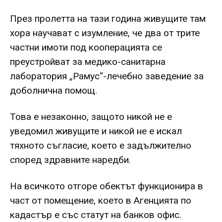
През пролетта на тази година живущите там
хора научават с изумление, че два от трите
частни имоти под кооперацията се
преустройват за медико-санитарна
лаборатория „Рамус“-лечебно заведение за
доболнична помощ.
Това е незаконно, защото никой не е
уведомил живущите и никой не е искал
тяхното съгласие, което е задължително
според здравните наредби.
На всичкото отгоре обектът функционира в
част от помещение, което в Агенцията по
кадастър е със статут на банков офис.