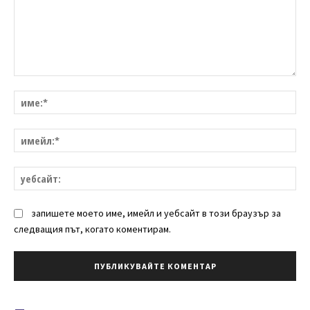
Коментар:
им
им
уе
запишете моето име, имейл и уебсайт в този браузър за
следващия път, когато коментирам.