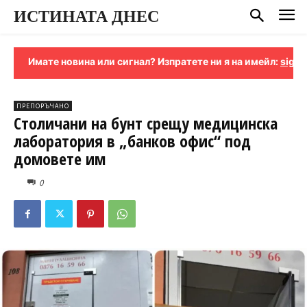
ИСТИНАТА ДНЕС
мате новина или сигнал? Изпратете ни я на имейл:
signali-isti
ПРЕПОРЪЧАНО
Столичани на бунт срещу медицинска
лаборатория в „банков офис“ под
домовете им
0