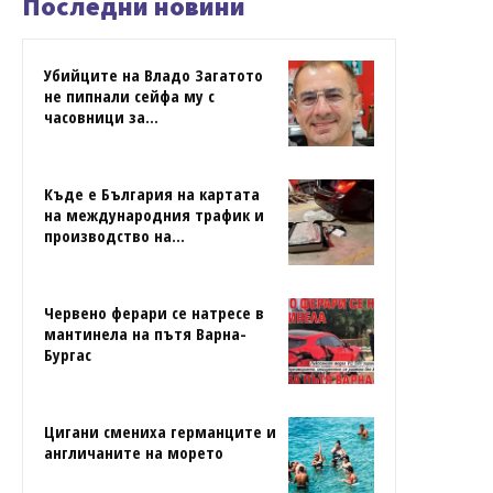
Последни новини
Убийците на Владо Загатото
не пипнали сейфа му с
часовници за...
Къде е България на картата
на международния трафик и
производство на...
Червено ферари се натресе в
мантинела на пътя Варна-
Бургас
Цигани смениха германците и
англичаните на морето