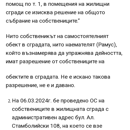
помощ по т. 1, в помещения на жилищни
сгради се изисква решение на общото
събрание на собствениците.“
Нито собственикът на самостоятелният
обект в сградата, нито наемателят (Рамус),
който възнамерява да упражнява дейността,
имат разрешение от собствениците на
обектите в сградата. Не е искано такова
разрешение, не е и давано.
На 06.03.2024г. бе проведено ОС на
собствениците в жилищната сграда с
административен адрес бул. Ал.
Стамболийски 108, на което се взе