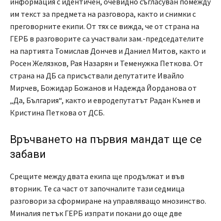
информация с идентичен, очевидно съгласуван помежду
им текст за предмета на разговора, както и снимки с
преговорните екипи. От тях се вижда, че от страна на
ГЕРБ в разговорите са участвали зам.-председателите
на партията Томислав Дончев и Даниел Митов, както и
Росен Желязков, Рая Назарян и Теменужка Петкова. От
страна на ДБ са присъствали депутатите Ивайло
Мирчев, Божидар Божанов и Надежда Йорданова от
„Да, България“, както и евродепутатът Радан Кънев и
Кристина Петкова от ДСБ.
Връчването на първия мандат ще се
забави
Срещите между двата екипа ще продължат и във
вторник. Те са част от започналите тази седмица
разговори за сформиране на управляващо мнозинство.
Миналия петък ГЕРБ изпрати покани до още две