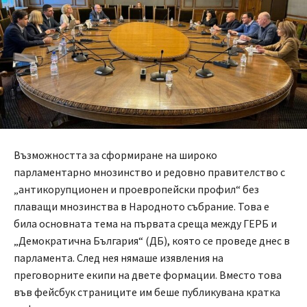
Възможността за сформиране на широко
парламентарно мнозинство и редовно правителство с
„антикорупционен и проевропейски профил“ без
плаващи мнозинства в Народното събрание. Това е
била основната тема на първата среща между ГЕРБ и
„Демократична България“ (ДБ), която се проведе днес в
парламента. След нея нямаше изявления на
преговорните екипи на двете формации. Вместо това
във фейсбук страниците им беше публикувана кратка