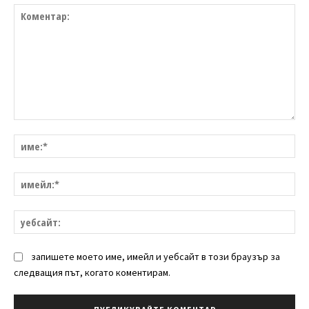
Коментар:
им
им
уе
запишете моето име, имейл и уебсайт в този браузър за
следващия път, когато коментирам.