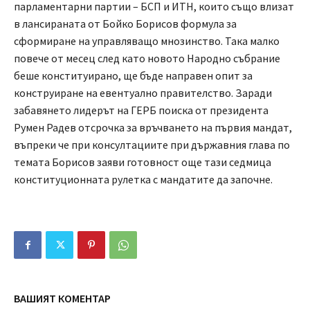
парламентарни партии – БСП и ИТН, които също влизат
в лансираната от Бойко Борисов формула за
сформиране на управляващо мнозинство. Така малко
повече от месец след като новото Народно събрание
беше конституирано, ще бъде направен опит за
конструиране на евентуално правителство. Заради
забавянето лидерът на ГЕРБ поиска от президента
Румен Радев отсрочка за връчването на първия мандат,
въпреки че при консултациите при държавния глава по
темата Борисов заяви готовност още тази седмица
конституционната рулетка с мандатите да започне.
ВАШИЯТ КОМЕНТАР