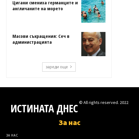
Цигани смениха германците и
англичаните на морето
Масови съкращения: Сеч в
администрацията
зареди още
© All rights reserved. 2022
ИСТИНАТА ДНЕС
За нас
ЗА НАС