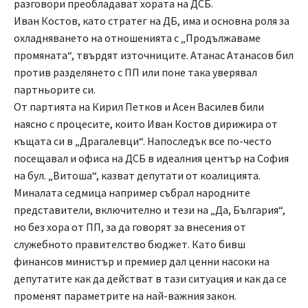
разговори преобладават хората на ДСБ.
Иван Костов, като стратег на ДБ, има и основна роля за
охладняването на отношенията с „Продължаваме
промяната“, твърдят източниците. Атанас Атанасов бил
против разделянето с ПП или поне така уверявал
партньорите си.
От партията на Кирил Петков и Асен Василев били
наясно с процесите, които Иван Костов дирижира от
къщата си в „Драгалевци“. Напоследък все по-често
посещавал и офиса на ДСБ в идеалния център на София
на бул. „Витоша“, казват депутати от коалицията.
Миналата седмица например събрал народните
представители, включително и тези на „Да, България“,
но без хора от ПП, за да говорят за внесения от
служебното правителство бюджет. Като бивш
финансов министър и премиер дал ценни насоки на
депутатите как да действат в тази ситуация и как да се
променят параметрите на най-важния закон.