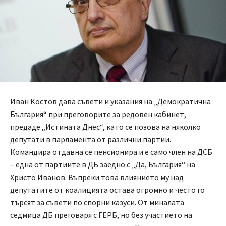
Иван Костов дава съвети и указания на „Демократична
България“ при преговорите за редовен кабинет,
предаде „Истината Днес“, като се позова на няколко
депутати в парламента от различни партии.
Командира отдавна се пенсионира и е само член на ДСБ
– една от партиите в ДБ заедно с „Да, България“ на
Христо Иванов. Въпреки това влиянието му над
депутатите от коалицията остава огромно и често го
търсят за съвети по спорни казуси. От миналата
седмица ДБ преговаря с ГЕРБ, но без участието на