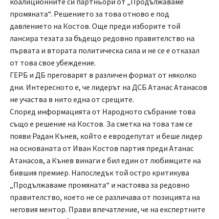
коалиционните си партньори от „Продължаваме
промяната“. Решението за това отново е под
давлението на Костов. Още преди изборите той
лансира тезата за бъдещо редовно правителство на
първата и втората политическа сила и не се е отказал
от това свое убеждение.
ГЕРБ и ДБ преговарят в различен формат от няколко
дни. Интересното е, че лидерът на ДСБ Атанас Атанасов
не участва в нито една от срещите.
Според информацията от Народното събрание това
също е решение на Костов. За сметка на това там се
появи Радан Кънев, който е евродепутат и беше лидер
на основаната от Иван Костов партия преди Атанас
Атанасов, а Кънев винаги е бил един от любимците на
бившия премиер. Напоследък той остро критикува
„Продължаваме промяната“ и настоява за редовно
правителство, което не се различава от позицията на
неговия ментор. Прави впечатление, че на експертните