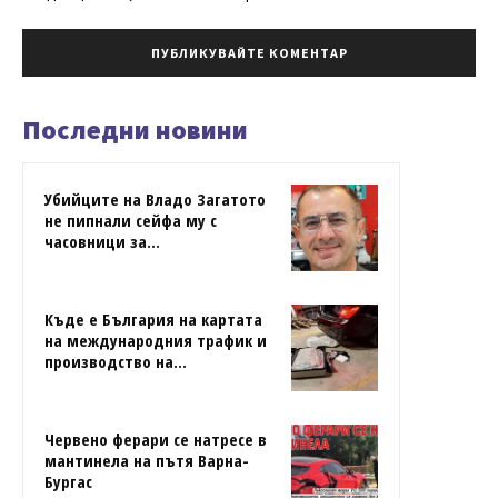
Последни новини
Убийците на Владо Загатото
не пипнали сейфа му с
часовници за...
Къде е България на картата
на международния трафик и
производство на...
Червено ферари се натресе в
мантинела на пътя Варна-
Бургас