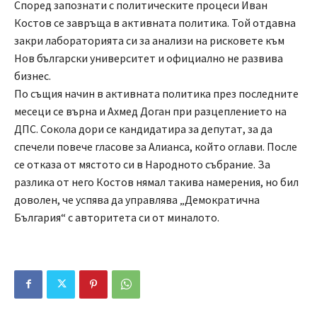
Според запознати с политическите процеси Иван
Костов се завръща в активната политика. Той отдавна
закри лабораторията си за анализи на рисковете към
Нов български университет и официално не развива
бизнес.
По същия начин в активната политика през последните
месеци се върна и Ахмед Доган при разцеплението на
ДПС. Сокола дори се кандидатира за депутат, за да
спечели повече гласове за Алианса, който оглави. После
се отказа от мястото си в Народното събрание. За
разлика от него Костов нямал такива намерения, но бил
доволен, че успява да управлява „Демократична
България“ с авторитета си от миналото.