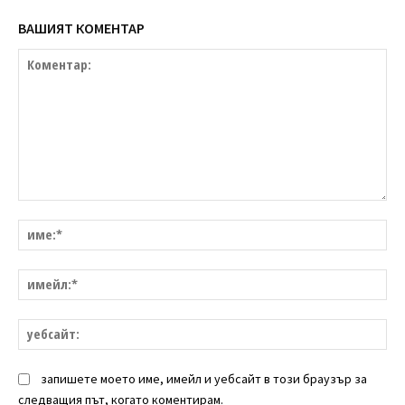
ВАШИЯТ КОМЕНТАР
Коментар:
им
им
уе
запишете моето име, имейл и уебсайт в този браузър за
следващия път, когато коментирам.