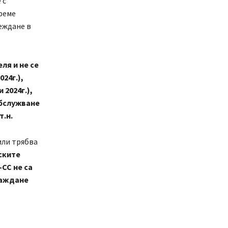
 с
реме
еждане в
ля и не се
24г.),
2024г.),
обслужване
т.н.
или трябва
ските
СС не са
раждане