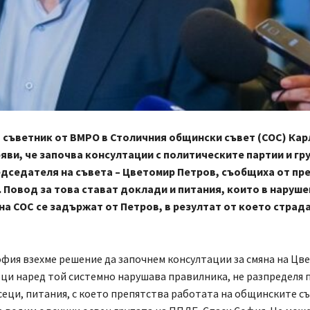
съветник от ВМРО в Столичния общински съвет
(СОС
) Кар
яви, че започва консултации с политическите партии и гру
едседателя на съвета – Цветомир Петров, съобщиха от пр
. Повод за това стават доклади и питания, които в наруше
на СОС се задържат от Петров, в резултат от което страд
фия взехме решение да започнем консултации за смяна на Цв
ци наред той системно нарушава правилника, не разпределя 
сеци, питания, с което препятства работата на общинските с