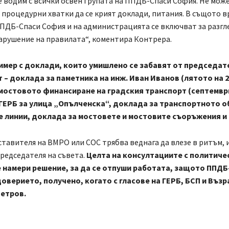
 водим с всички освен групата на ППДБ-Спаси София. Не може
процедурни хватки да се крият доклади, питания. В същото в
ПДБ-Спаси София и на администрацията се включват за разгл
арушение на правилата“, коментира Контрера.
имер с доклади, които умишлено се забавят от председате
 – доклада за паметника на инж. Иван Иванов (лятото на 20
мостовото финансиране на градския транспорт (септември 
ГЕРБ за улица „Опълченска“, доклада за транспортното 
е линии, доклада за мостовете и мостовите съоръжения и 
тавителя на ВМРО или СОС трябва веднага да влезе в ритъм, 
Председателя на съвета.
Целта на консултациите с политиче
се намери решение, за да се отпуши работата, защото ППДБ-
оверието, получено, когато с гласове на ГЕРБ, БСП и Въз
Петров.