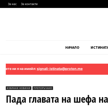
За нас
За контакти
НАЧАЛО
ИСТИНАТ
 я на имейл:
signali-istinata@proton.me
ИЗБРАНИ НОВИНИ
ПРЕПОРЪЧАНО
Пада главата на шефа н