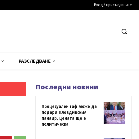
Вход / присъедините
РАЗСЛЕДВАНЕ
Последни новини
Процесуален гаф може да
подари Пловдивския
панаир, цената ще е
политическа