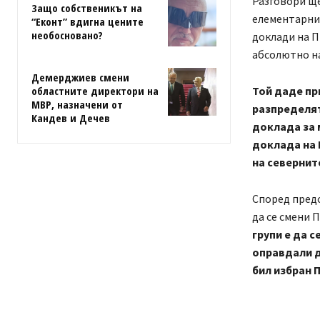
Разговори ще
Защо собственикът на
елементарни 
“Еконт” вдигна цените
необосновано?
доклади на П
абсолютно н
Демерджиев смени
областните директори на
Той даде пр
МВР, назначени от
разпределят
Кандев и Дечев
доклада за 
доклада на 
на севернит
Според предс
да се смени 
групи е да 
оправдали д
бил избран 