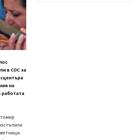
лос
пи в СОС за
есцентъра
ния на
а работата
етомир
постъпили
ъветници.