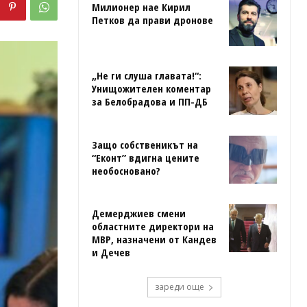
Милионер нае Кирил
Петков да прави дронове
„Не ги слуша главата!“:
Унищожителен коментар
за Белобрадова и ПП-ДБ
Защо собственикът на
“Еконт” вдигна цените
необосновано?
Демерджиев смени
областните директори на
МВР, назначени от Кандев
и Дечев
зареди още