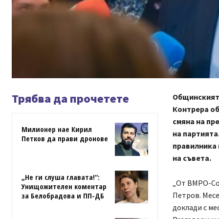
Трябва да прочетете
Общинският 
Контрера об
смяна на пр
Милионер нае Кирил
на партията
Петков да прави дронове
правилника 
на съвета.
„Не ги слуша главата!“:
„От ВМРО-Со
Унищожителен коментар
Петров. Месе
за Белобрадова и ПП-ДБ
доклади с ме