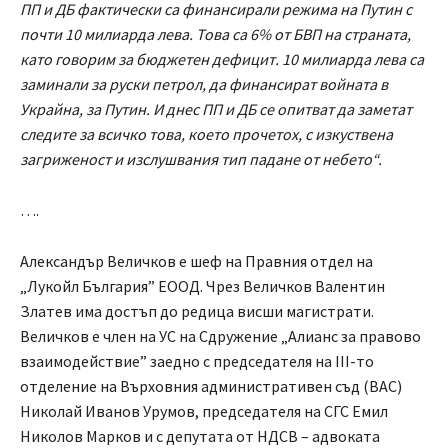
ПП и ДБ фактически са финансирали режима на Путин с
почти 10 милиарда лева. Това са 6% от БВП на страната,
като говорим за бюджетен дефицит. 10 милиарда лева са
заминали за руски петрол, да финансират войната в
Украйна, за Путин. И днес ПП и ДБ се опитват да заметат
следите за всичко това, което прочетох, с изкуствена
загриженост и изслушвания тип падане от небето“.
….
Александър Величков е шеф на Правния отдел на
„Лукойл България” ЕООД. Чрез Величков Валентин
Златев има достъп до редица висши магистрати.
Величков е член на УС на Сдружение „Алианс за правово
взаимодействие” заедно с председателя на III-то
отделение на Върховния административен съд (ВАС)
Николай Иванов Урумов, председателя на СГС Емил
Николов Марков и с депутата от НДСВ – адвоката