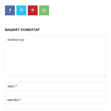
ВАШИЯТ КОМЕНТАР
Коментар:
им
им