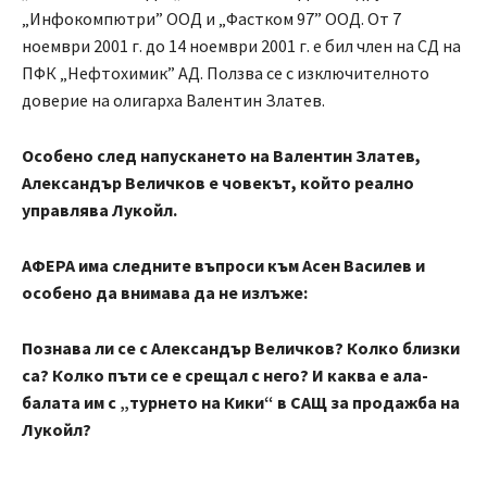
„Инфокомпютри” ООД и „Фастком 97” ООД. От 7
ноември 2001 г. до 14 ноември 2001 г. е бил член на СД на
ПФК „Нефтохимик” АД. Ползва се с изключителното
доверие на олигарха Валентин Златев.
Особено след напускането на Валентин Златев,
Александър Величков е човекът, който реално
управлява Лукойл.
АФЕРА има следните въпроси към Асен Василев и
особено да внимава да не излъже:
Познава ли се с Александър Величков? Колко близки
са? Колко пъти се е срещал с него? И каква е ала-
балата им с „турнето на Кики“ в САЩ за продажба на
Лукойл?