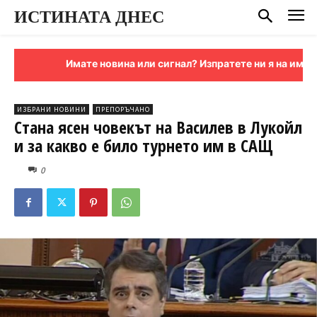
ИСТИНАТА ДНЕС
Имате новина или сигнал? Изпратете ни я на имейл:
si
ИЗБРАНИ НОВИНИ
ПРЕПОРЪЧАНО
Стана ясен човекът на Василев в Лукойл
и за какво е било турнето им в САЩ
0