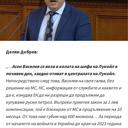
Делян Добрев:
„…
Асен Василев се вози в колата на шефа на Лукойл в
почивен ден, заедно отиват в централата на Лукойл.
Непосредствено след това, Василев на своя галва, без
решение на МС, НС, информация от службите и каквото и
да е, изнудва ЕК да ни разреши да продължим да
купуваме руски петрол.
Въпреки приетия закон за 1 лев
компенсации, той е блокиран от МС в продължение на 10
месеца. От това ние губим над 600 милиона…
За периода
от началото на войната в Украйна до края на 2023 година