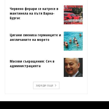
Червено ферари се натресе в
мантинела на пътя Варна-
Бургас
Цигани смениха германците и
англичаните на морето
Масови съкращения: Сеч в
администрацията
зареди още