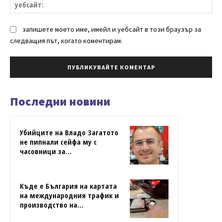
уе
запишете моето име, имейл и уебсайт в този браузър за
следващия път, когато коментирам.
Последни новини
Убийците на Владо Загатото
не пипнали сейфа му с
часовници за...
Къде е България на картата
на международния трафик и
производство на...