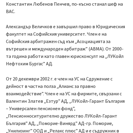
Константин Любенов Пенчев, по-късно станал шеф на
ВАС.
Александър Величков е завършил право в Юридическия
факултет на Софийския университет. Член е на
Софийския арбитражен съд към „Асоциацията за
вътрешен и международен арбитраж” (АВМА). От 2000-
та година работи като главен юрисконсулт на „ЛУКойл
Нефтохим Бургас” АД.
От 20 декември 2002 г. е член на УС на Сдружение с
дейност в частна полза „Алианс за правно
взаимодействие”. Член е на УС на фирмите, свързани с
Валентин Златев „Езтур” АД, „ЛУКойл-Гарант България
– Универсален пенсионен фонд”,
„Пенсионноситурително дружество ЛУКойл-Гарант
България” АД, „Поморие-Винярд” АД-гр. Поморие,
„Унилизинг” ООД и „Релакс плюс” АД и е съдружник в