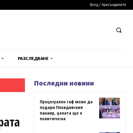
Вход / присъедините
РАЗСЛЕДВАНЕ
Последни новини
Процесуален гаф може да
подари Пловдивския
панаир, цената ще е
рата
политическа