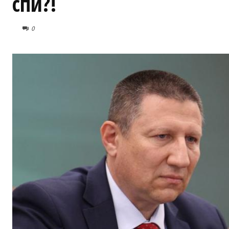
спи?!
0