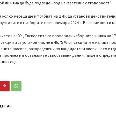
ой ли няма да бъде подведен под наказателна отговорност?
а колко месеца ще й трябват на ЦИК да установи действителн
езултатите от изборите през ноември 2024 г. Вече сме почти ма
ието на КС: „Експертите са проверили изборните книжа на 1
секции и са установили, че в 46,75 % от секциите е налице пр
лните гласове, разпределени по кандидатски листи, като отд
е промяна и в останалите съпоставяни данни, пише в определ
нния съд“.
ЕНТАР