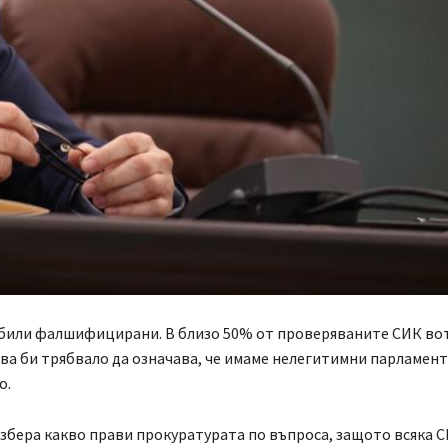
 били фалшифицирани. В близо 50% от проверяваните СИК вот
ва би трябвало да означава, че имаме нелегитимни парламент
о.
азбера какво прави прокуратурата по въпроса, защото всяка С