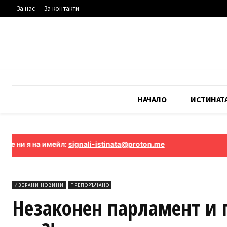
За нас
За контакти
НАЧАЛО
ИСТИНАТ
 я на имейл:
signali-istinata@proton.me
ИЗБРАНИ НОВИНИ
ПРЕПОРЪЧАНО
Незаконен парламент и п