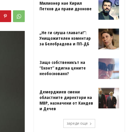
Милионер нае Кирил
Петков да прави дронове
„Не ги слуша главата!“:
Унищожителен коментар
за Белобрадова и ПП-ДБ
Защо собственикът на
“Еконт” вдигна цените
необосновано?
Демерджиев смени
областните директори на
МВР, назначени от Кандев
и Дечев
зареди още