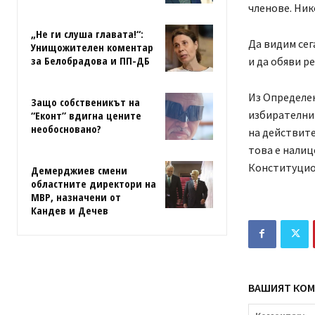
членове. Ник
„Не ги слуша главата!“:
Да видим сег
Унищожителен коментар
за Белобрадова и ПП-ДБ
и да обяви р
Из Определен
Защо собственикът на
избирателни 
“Еконт” вдигна цените
необосновано?
на действите
това е налиц
Конституцио
Демерджиев смени
областните директори на
МВР, назначени от
Кандев и Дечев
ВАШИЯТ КОМ