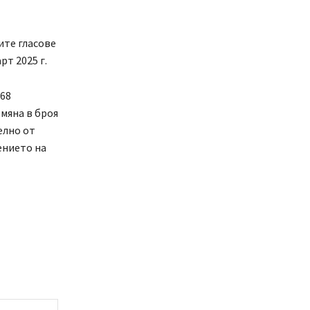
ите гласове
рт 2025 г.
768
омяна в броя
елно от
ението на