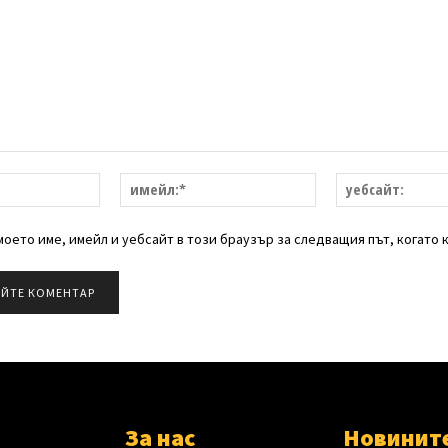
име:*
имейл:*
оето име, имейл и уебсайт в този браузър за следващия път, когато 
За нас
Новинит