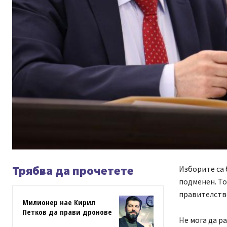
Трябва да прочетете
Изборите са
подменен. То
правителств
Милионер нае Кирил
Петков да прави дронове
Не мога да р