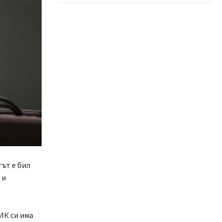
ът е бил
 и
ИК си има