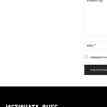
Коментар:
запишете м