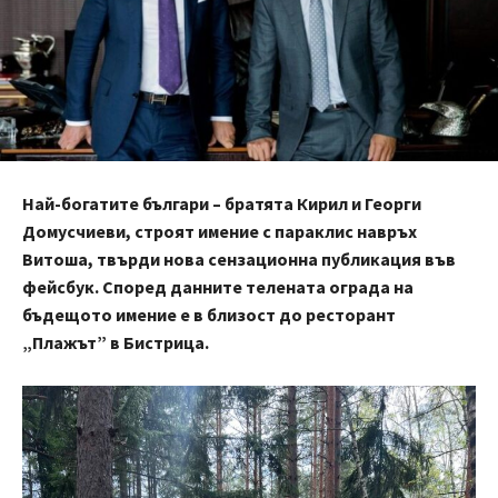
Най-богатите българи – братята Кирил и Георги
Домусчиеви, строят имение с параклис навръх
Витоша, твърди нова сензационна публикация във
фейсбук. Според данните телената ограда на
бъдещото имение е в близост до
ресторант
„
Плажът” в Бистрица.