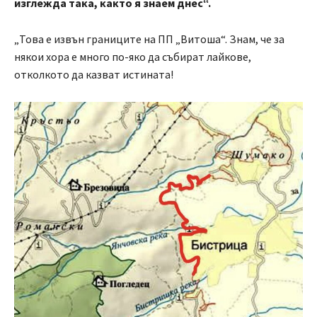
изглежда така, както я знаем днес“.
„Това е извън границите на ПП „Витоша“. Знам, че за
някои хора е много по-яко да събират лайкове,
отколкото да казват истината!