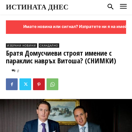
ИСТИНАТА ДНЕС
Имате новина или сигнал? Изпратете ни я на имейл:
signali
ИЗБРАНИ НОВИНИ
СКАНДАЛНО
Братя Домусчиеви строят имение с
параклис навръх Витоша? (СНИМКИ)
0