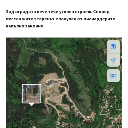
Зад оградата вече тече усилен строеж. Според
местен жител теренът е закупен от милиардерите
напълно законно.