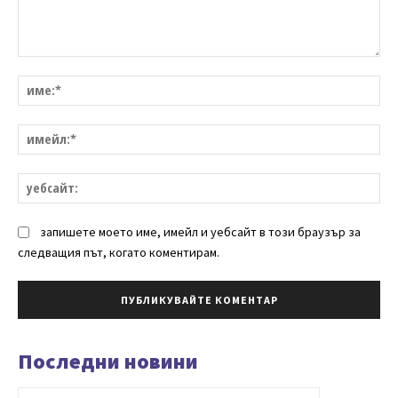
Коментар:
им
им
уе
запишете моето име, имейл и уебсайт в този браузър за
следващия път, когато коментирам.
Последни новини