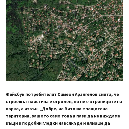
Фейсбук потребителят Симеон Арангелов смята, че
строежът наистина е огромен, но не е в границите на
парка, а извън. „Добре, че Витоша е защитена
територия, защото само това я пази да не виждаме
къщи и подобни гледки навсякъде и нямаше да