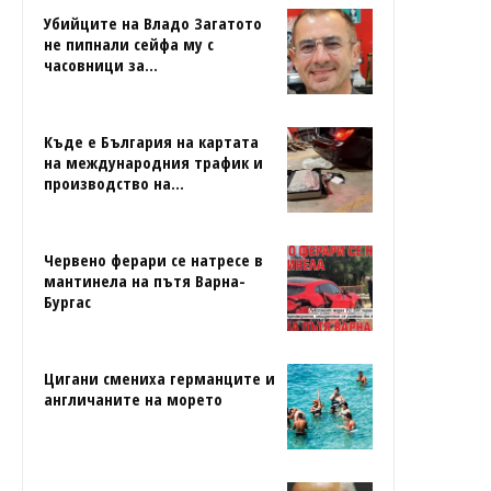
Убийците на Владо Загатото
не пипнали сейфа му с
часовници за...
Къде е България на картата
на международния трафик и
производство на...
Червено ферари се натресе в
мантинела на пътя Варна-
Бургас
Цигани смениха германците и
англичаните на морето