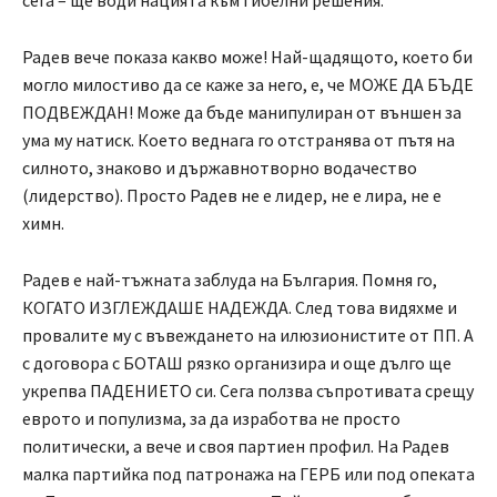
Радев вече показа какво може! Най-щадящото, което би
могло милостиво да се каже за него, е, че МОЖЕ ДА БЪДЕ
ПОДВЕЖДАН! Може да бъде манипулиран от външен за
ума му натиск. Което веднага го отстранява от пътя на
силното, знаково и държавнотворно водачество
(лидерство). Просто Радев не е лидер, не е лира, не е
химн.
Радев е най-тъжната заблуда на България. Помня го,
КОГАТО ИЗГЛЕЖДАШЕ НАДЕЖДА. След това видяхме и
провалите му с въвеждането на илюзионистите от ПП. А
с договора с БОТАШ рязко организира и още дълго ще
укрепва ПАДЕНИЕТО си. Сега ползва съпротивата срещу
еврото и популизма, за да изработва не просто
политически, а вече и своя партиен профил. На Радев
малка партийка под патронажа на ГЕРБ или под опеката