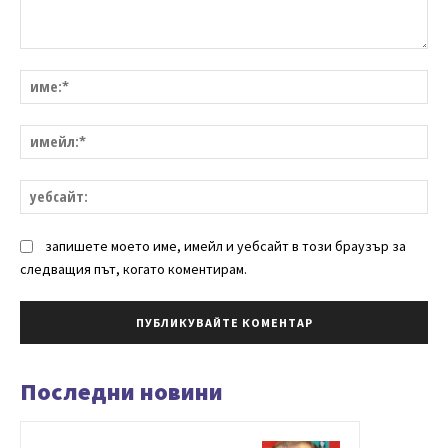
Коментар:
им
им
уе
запишете моето име, имейл и уебсайт в този браузър за
следващия път, когато коментирам.
Последни новини