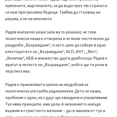
лумпените, маргиналите, за да води през тях страната
си към прогресивно бъдеще. Трябва да стъпваш на
разума, а не на илюзиите.
Радев внезапно реши (или му го решиха), че тази
политическа ниша е отворена и че може постепенно да
раздроби „Възраждане“, и като цяло да събере в едно
електоратите на „Възраждане“, БСП, ИНТ, „Меч“,
„Величие“, АБВ и множество други дребосъци. Радев е
врагът в леглото на „Възраждане“, който ще ги рони в
перспектива.
Радев е приемливата шапка на неудобния за
политическа употреба радикализъм. Дето се казва,
пробихме с един, но с друг ще овладеем и управляваме.
Тук няма принципи, има цели. А незнанието накъде
вървим и страстното желание – да се махнем от тук и
сега – ще води нацията към гибелни решения.