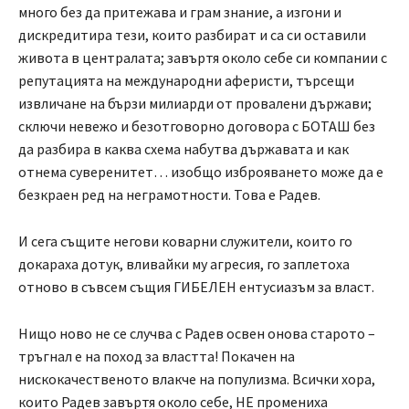
много без да притежава и грам знание, а изгони и
дискредитира тези, които разбират и са си оставили
живота в централата; завъртя около себе си компании с
репутацията на международни аферисти, търсещи
извличане на бързи милиарди от провалени държави;
сключи невежо и безотговорно договора с БОТАШ без
да разбира в каква схема набутва държавата и как
отнема суверенитет… изобщо изброяването може да е
безкраен ред на неграмотности. Това е Радев.
И сега същите негови коварни служители, които го
докараха дотук, вливайки му агресия, го заплетоха
отново в съвсем същия ГИБЕЛЕН ентусиазъм за власт.
Нищо ново не се случва с Радев освен онова старото –
тръгнал е на поход за властта! Покачен на
нискокачественото влакче на популизма. Всички хора,
които Радев завъртя около себе, НЕ промениха