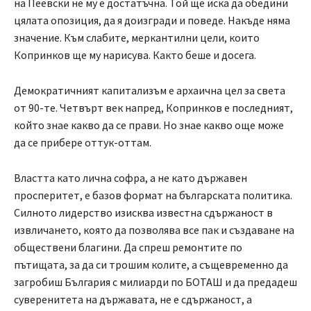
на Пеевски не му е достатъчна. Той ще иска да обедини
цялата опозиция, да я доизгради и поведе. Накъде няма
значение. Към слабите, меркантилни цели, които
Копринков ще му нарисува. Както беше и досега.
Демократичният капитализъм е архаична цел за света
от 90-те. Четвърт век напред, Копринков е последният,
който знае какво да се прави. Но знае какво още може
да се прибере оттук-оттам.
Властта като лична софра, а не като държавен
просперитет, е базов формат на българската политика.
Силното лидерство изисква известна сдържаност в
извличането, която да позволява все пак и създаване на
обществени благини. Да спреш ремонтите по
пътищата, за да си трошим колите, а същевременно да
загробиш България с милиарди по БОТАШ и да предадеш
суверенитета на държавата, не е сдържаност, а