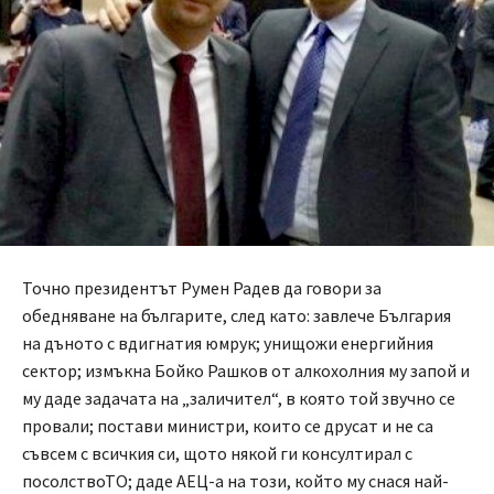
Точно президентът Румен Радев да говори за
обедняване на българите, след като: завлече България
на дъното с вдигнатия юмрук; унищожи енергийния
сектор; измъкна Бойко Рашков от алкохолния му запой и
му даде задачата на „заличител“, в която той звучно се
провали; постави министри, които се друсат и не са
съвсем с всичкия си, щото някой ги консултирал с
посолствоТО; даде АЕЦ-а на този, който му снася най-