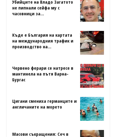
Убийците на Владо Загатото
не пипнали сейфа му с
часовници за...
Къде е България на картата
на международния трафик и
производство на...
Червено ферари се натресе в
мантинела на пътя Варна-
Бургас
Цигани смениха германците и
англичаните на морето
Масови съкращения: Сеч в