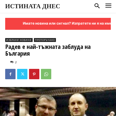
ИСТИНАТА ДНЕС
Имате новина или сигнал? Изпратете ни я на имейл:
sign
ИЗБРАНИ НОВИНИ
ПРЕПОРЪЧАНО
Радев е най-тъжната заблуда на
България
0