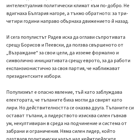
интелектуалния политически климат към по-добро. Не
вдигнаха България нагоре, а тъкмо обратното: за три-
четири години направо обърнаха движението й назад.
И сега популистът Радев иска да оглави съпротивата
срещу Борисов и Пеевски, да ползва свършеното от
„Възраждане“ за свои цели, да изземе формално и
символично инициативата срещу еврото, за да работи
експанзионистично за своя партия, че наближават
президентските избори.
Популизмът е опасно явление, тъй като заблуждава
електората, че тъпаните биха могли да свирят като
лири. Но действителността се оказва друга. Тъпаните си
остават тъпани, а лидерството изисква силен гъвкав
ум, некултивиран в среда на подчинение и система от
забрани и ограничения. Няма силен лидер, който
разтваря политически чадър над кеймтрейлсите,