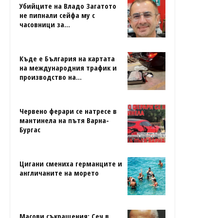
Убийците на Владо Загатото
не пипнали сейфа му с
часовници за...
Къде е България на картата
на международния трафик и
производство на...
Червено ферари се натресе в
мантинела на пътя Варна-
Бургас
Цигани смениха германците и
англичаните на морето
Масови съкращения: Сеч в