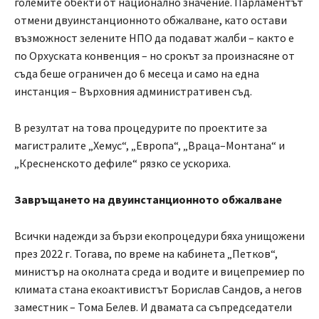
големите обекти от национално значение. Парламентът
отмени двуинстанционното обжалване, като остави
възможност зелените НПО да подават жалби – както е
по Орхуската конвенция – но срокът за произнасяне от
съда беше ограничен до 6 месеца и само на една
инстанция – Върховния административен съд.
В резултат на това процедурите по проектите за
магистралите „Хемус“, „Европа“, „Враца–Монтана“ и
„Кресненското дефиле“ рязко се ускориха.
Завръщането на двуинстанционното обжалване
Всички надежди за бързи екопроцедури бяха унищожени
през 2022 г. Тогава, по време на кабинета „Петков“,
министър на околната среда и водите и вицепремиер по
климата стана екоактивистът Борислав Сандов, а негов
заместник – Тома Белев. И двамата са съпредседатели