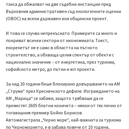
такса да обжалват на две съдебни инстанции пред
Върховния административен съд екологичните оценки
(ОВОС) на всеки държавен или общински проект.
И това се случва непрекъснато. Примерите са много и
покриват всички сектори от икономиката. Тоест,
екорекетът не е само в областта на пътното
строителство, а обхваща целия спектър от обекти с
национално значение – от енергетика, през туризма,
софийското метро, до пътни и жп проекти.
За над 20 години беше блокирано довършването на АМ
„Струма“ през Кресненското дефиле. Изграждането на
АМ „Марица“ се забави, защото трябваше да се
преместят 2605 блатни кокичета – някои от тях лично от
тогавашния премиер Бойко Борисов.
Автомагистрала „Черно море“, най-важната за туризма
по Черноморието, е в забава повече от 10 години,