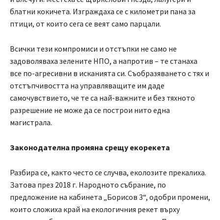
блатни кокичета. Изграждаха се с километри пана за
птици, от които сега се веят само парцали.
Всички тези компромиси и отстъпки не само не
задоволяваха зелените НПО, а напротив – те станаха
все по-агресивни в исканията си. Съобразяването с тях и
отстъпчивостта на управляващите им даде
самочувствието, че те са най-важните и без тяхното
разрешение не може да се построи нито една
магистрала.
Законодателна промяна срещу екорекета
Разбира се, както често се случва, еколозите прекалиха.
Затова през 2018 г. Народното събрание, по
предложение на кабинета „Борисов 3“, одобри промени,
които сложиха край на екологичния рекет върху