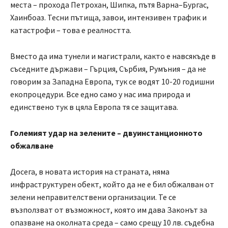
места – прохода Петрохан, Шипка, пътя Варна–Бургас,
Хаинбоаз. Тесни пътища, завои, интензивен трафик и
катастрофи – това е реалността.
Вместо да има тунели и магистрали, както е навсякъде в
съседните държави – Гърция, Сърбия, Румъния – да не
говорим за Западна Европа, тук се водят 10-20 годишни
екопроцедури. Все едно само у нас има природа и
единствено тук в цяла Европа тя се защитава.
Големият удар на зелените – двуинстанционното
обжалване
Досега, в новата история на страната, няма
инфраструктурен обект, който да не е бил обжалван от
зелени неправителствени организации. Те се
възползват от възможност, която им дава Законът за
опазване на околната среда – само срещу 10 лв. съдебна