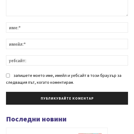
Коментар:
им
им
уе
запишете моето име, имейл и уебсайт в този браузър за
следващия път, когато коментирам.
Последни новини