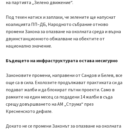
на партията „Зелено движение“.
Под техен натиск и заплахи, че зелените ще напуснат
коалицията ПП–ДБ, Народното събрание отново
промени Закона за опазване на околната среда и върна
двуинстанционното обжалване на обектите от
национално значение.
Бъдещето на инфраструктурата остава несигурно
Законовите промени, направени от Сандов и Белев, все
още са в сила. Еколозите продължават практиката си да
подават жалби и да блокират пътни проекти. Само в
рамките на един месец са подадени 14 жалби в съда
срещу довършването на АМ „Струма“ през
Кресненското дефиле.
Докато не се промени Законът за опазване на околната