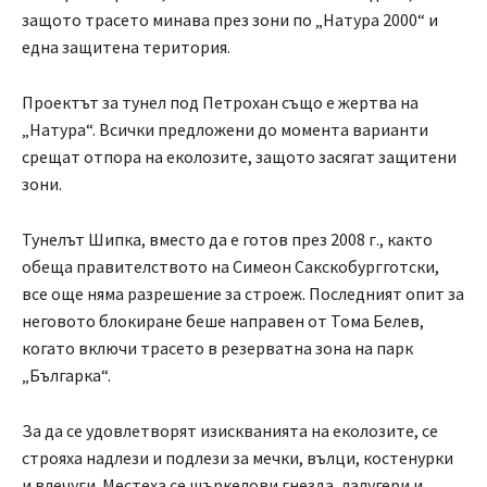
защото трасето минава през зони по „Натура 2000“ и
една защитена територия.
Проектът за тунел под Петрохан също е жертва на
„Натура“. Всички предложени до момента варианти
срещат отпора на еколозите, защото засягат защитени
зони.
Тунелът Шипка, вместо да е готов през 2008 г., както
обеща правителството на Симеон Сакскобургготски,
все още няма разрешение за строеж. Последният опит за
неговото блокиране беше направен от Тома Белев,
когато включи трасето в резерватна зона на парк
„Българка“.
За да се удовлетворят изискванията на еколозите, се
строяха надлези и подлези за мечки, вълци, костенурки
и влечуги. Местеха се щъркелови гнезда, лалугери и