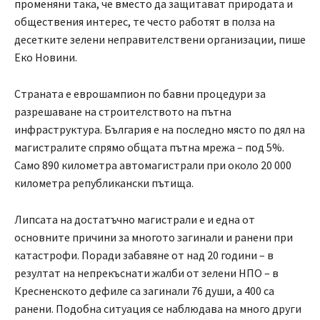
променяни така, че вместо да защитават природата и
обществения интерес, те често работят в полза на
десетките зелени неправителствени организации, пише
Еко Новини.
Страната е еврошампион по бавни процедури за
разрешаване на строителството на пътна
инфраструктура. България е на последно място по дял на
магистралите спрямо общата пътна мрежа – под 5%.
Само 890 километра автомагистрали при около 20 000
километра републикански пътища.
Липсата на достатъчно магистрали е и една от
основните причини за многото загинали и ранени при
катастрофи. Поради забавяне от над 20 години – в
резултат на непрекъснати жалби от зелени НПО – в
Кресненското дефиле са загинали 76 души, а 400 са
ранени. Подобна ситуация се наблюдава на много други