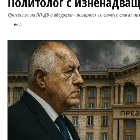
Политолог с изненадващ
Протестът на ПП-ДБ е абсурден - всъщност те самите слагат п
0