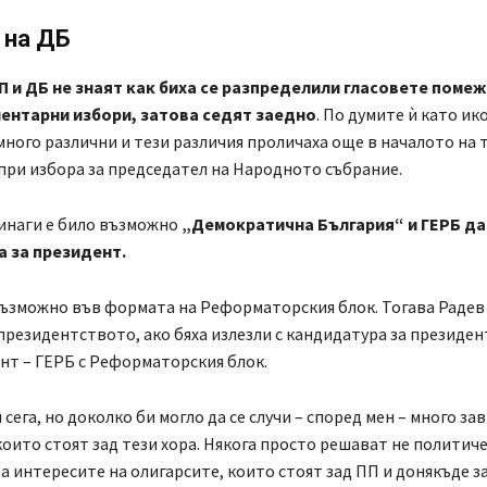
 на ДБ
П и ДБ не знаят как биха се разпределили гласовете помеж
ентарни избори, затова седят заедно
. По думите ѝ като и
много различни и тези различия проличаха още в началото на 
при избора за председател на Народното събрание.
инаги е било възможно
„Демократична България“ и ГЕРБ да
 за президент.
ъзможно във формата на Реформаторския блок. Тогава Радев
президентството, ако бяха излезли с кандидатура за президен
т – ГЕРБ с Реформаторския блок.
сега, но доколко би могло да се случи – според мен – много за
които стоят зад тези хора. Някога просто решават не политиче
 а интересите на олигарсите, които стоят зад ПП и донякъде з