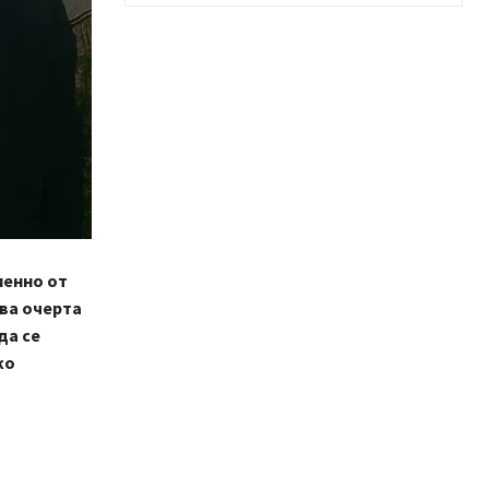
менно от
ва очерта
да се
ко