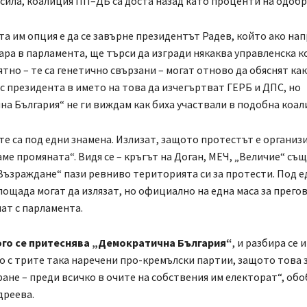
сила, коалиция ПП–ДБ са доста назад като проценти на одобр
а им опция е да се завърне президентът Радев, който ако на
кара в парламента, ще търси да изгради някаква управленска к
тно – те са генетично свързани – могат отново да обяснят ка
с президента в името на това да изчегъртват ГЕРБ и ДПС, но
а България“ не ги виждам как биха участвали в подобна коал
те са под едни знамена. Излизат, защото протестът е организ
е промяната“. Видя се – кръгът на Доган, МЕЧ, „Величие“ същ
Възраждане“ пази ревниво територията си за протести. Под е
лощада могат да излязат, но официално на една маса за прего
нат с парламента.
го се притеснява „Демократична България“
, и разбира се и
о с трите така наречени про-кремълски партии, защото това 
не – преди всичко в очите на собствения им електорат“, об
дреева.