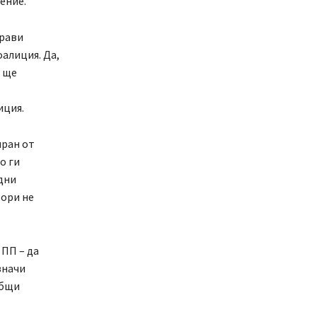
ение.
прави
оалиция. Да,
к ще
иция.
иран от
о ги
дни
вори не
 ПП – да
значи
общи