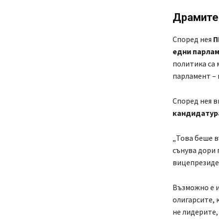
Драмите
Според нея
П
едни парлам
политика са 
парламент – 
Според нея в
кандидатура
„Това беше в
сънува дори 
вицепрезиден
Възможно е и 
олигарсите, 
не лидерите,