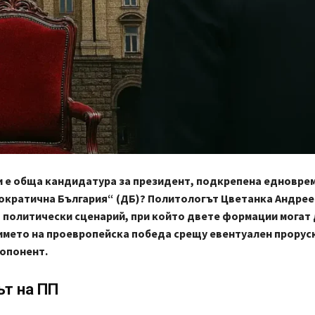
 е обща кандидатура за президент, подкрепена едновре
ократична България“ (ДБ)? Политологът Цветанка Андрее
политически сценарий, при който двете формации могат 
името на проевропейска победа срещу евентуален прорус
опонент.
т на ПП