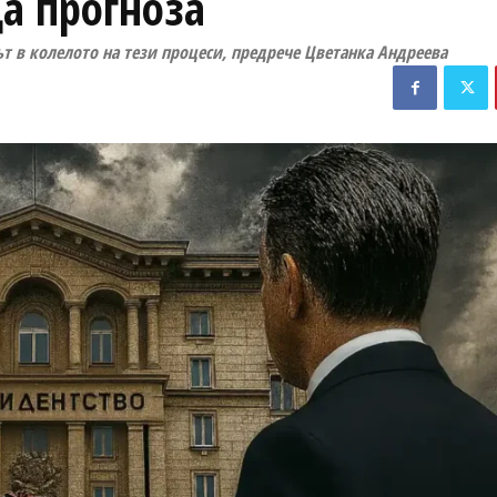
а прогноза
рът в колелото на тези процеси, предрече Цветанка Андреева