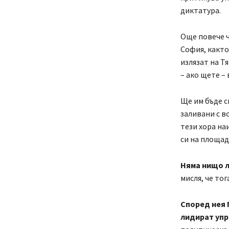
диктатура.
Още повече ч
София, както
излязат на Т
– ако щете – 
Ще им бъде с
заливани с в
тези хора на
си на площад
Няма нищо л
мисля, че то
Според нея 
лидират уп