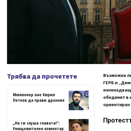
Трябва да прочетете
Възможна ли
ГЕРБ и „Дем
изненадващ 
Милионер нае Кирил
обединят в 
Петков да прави дронове
ориентиран 
Протестъ
„Не ги слуша главата!“:
Унищожителен коментар