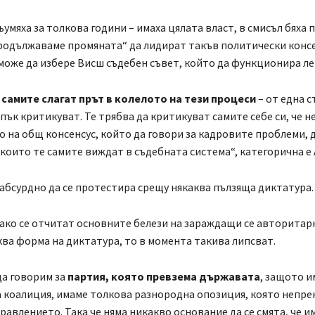
ъумяха за толкова години – имаха цялата власт, в смисъл бяха 
одължаваме промяната“ да лидират такъв политически консе
може да избере Висш съдебен съвет, който да функционира л
 самите слагат прът в колелото на тези процеси
– от една с
 пък критикуват. Те трябва да критикуват самите себе си, че н
 на общ консенсус, който да говори за кадровите проблеми, 
които те самите виждат в съдебната система“, категорична е
 абсурдно да се протестира срещу някаква пълзяща диктатура.
 ако се отчитат основните белези на зараждащи се авторита
ква форма на диктатура, то в момента такива липсват.
да говорим за
партия, която превзема държавата
, защото 
 коалиция, имаме толкова разнородна опозиция, която непре
равлението. Така че няма никакво основание да се смята, че и