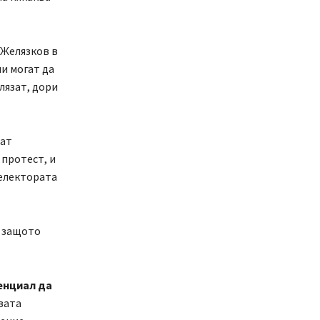
 Желязков в
и могат да
лязат, дори
дат
 протест, и
 електората
, защото
енциал да
рвата