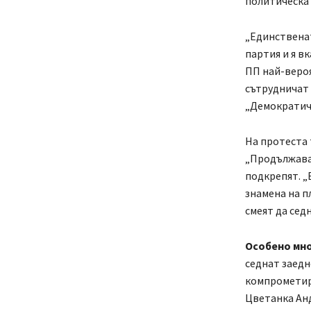
политическа 
„Единственат
партия и я в
ПП най-вероя
сътрудничат 
„Демократичн
На протеста 
„Продължавам
подкрепят. „
знамена на п
смеят да сед
Особено мно
седнат заедн
компрометира
Цветанка Ан