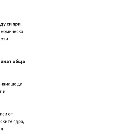
ду си при
кономическа
този
 имат обща
 нямаше да
т и
виси от
ските ядра,
ад