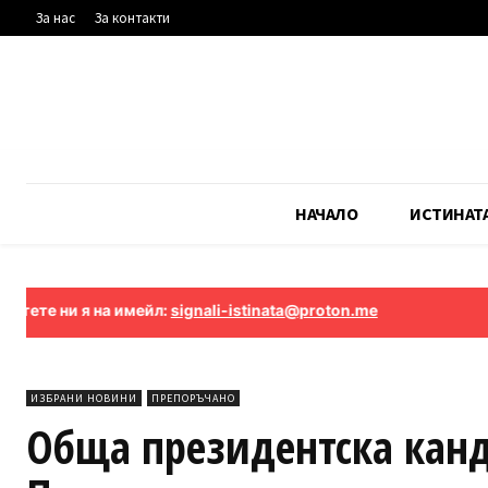
За нас
За контакти
НАЧАЛО
ИСТИНАТ
 на имейл:
signali-istinata@proton.me
ИЗБРАНИ НОВИНИ
ПРЕПОРЪЧАНО
Обща президентска канд