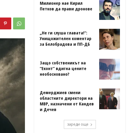
Милионер нае Кирил
Петков да прави дронове
„Не ги слуша главата!“:
Унищожителен коментар
за Белобрадова и ПП-ДБ
Защо собственикът на
“Еконт” вдигна цените
необосновано?
Демерджиев смени
областните директори на
МВР, назначени от Кандев
и Дечев
зареди още