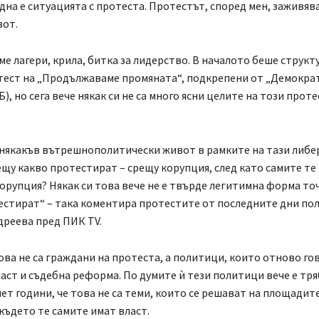
дна е ситуацията с протеста. Протестът, според мен, заживяв
вот.
ме лагери, крила, битка за лидерство. В началото беше структ
тест на „Продължаваме промяната“, подкрепени от „Демокра
), но сега вече някак си не са много ясни целите на този проте
 някакъв вътрешнополитически живот в рамките на тази либе
щу какво протестират – срещу корупция, след като самите те 
орупция? Някак си това вече не е твърде легитимна форма то
естират“ – така коментира протестите от последните дни по
реева пред ПИК TV.
ова не са граждани на протеста, а политици, които отново го
аст и съдебна реформа. По думите ѝ тези политици вече е тря
пет години, че това не са теми, които се решават на площадите
където те самите имат власт.