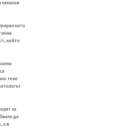
а някакъв
уриран като
тична
ст, който
рална
са
чно тези
литологът
ворят за
бвало да
, а в