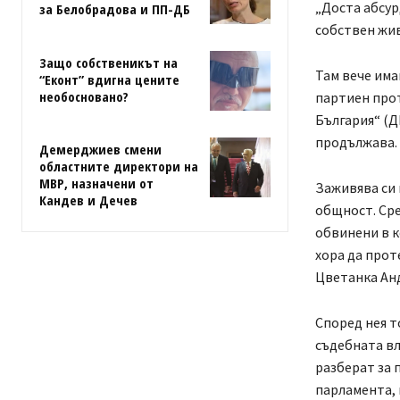
„Доста абсур
за Белобрадова и ПП-ДБ
собствен жи
Защо собственикът на
Там вече има
“Еконт” вдигна цените
необосновано?
партиен про
България“ (ДБ
продължава.
Демерджиев смени
областните директори на
МВР, назначени от
Заживява си
Кандев и Дечев
общност. Сре
обвинени в к
хора да прот
Цветанка Анд
Според нея т
съдебната вл
разберат за 
парламента, 