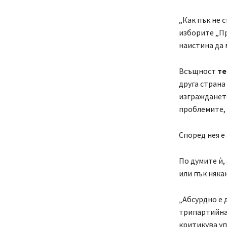
„Как пък не с
изборите „Пр
наистина да 
Всъщност
те
друга страна
изграждането
проблемите, 
Според нея е
По думите ѝ,
или пък няка
„Абсурдно е 
трипартийна
критикува уп