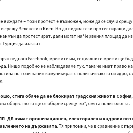
е виждате – този протест е възможен, може да се случи срещу
 и срещу Зеленски в Киев. Но да видим тези протестиращи дал
янанмън да протестират, дали могат на Червения площад да из
в Турция да излязат.
прян веднага Facebook, мрежите им, социалните мрежи ще бъ
ода. Нищо подобно не наблюдаваме тук, така че имат право на
истина по този начин комуникират с политическото си ядро, с
а.
ошо, стига обаче да не блокират градския живот в София
гава обществото ще се обърне срещу тях“, смята политологът.
ПП–ДБ нямат организационен, електорален и кадрови пот
равлението на държавата
. Тя припомни, че в сравнение с пъ