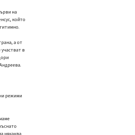
първи на
нсус, който
егитимно.
трана, а от
е участват в
дори
 Андреева.
рни режими
имаме
къснато
ма някаква