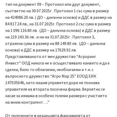
тип на документ 09 – Протокол или друг документ,
съответно на 30.07.2025г . Протокол 1 със сума в размер
на 424086.20 лв. ( ДО – данъчна основа) и ДДС в размер на
84 817.24 лв., на 31.07.2025г. Протокол 2 със сума в размер
на 1 096 116.80 лв . (ДО – данъчна основа) и ДДС в размер
на 219 243.36 лв . и на на 31.07.2025г . Протокол 3,
отразена сума в размер на 88 149.80 лв . (ДО – данъчна
основа) и ДДС в размер на 17629.92 лв.
Представляваното от мен дружество “Агроринг
Инвест” ООД никога не е осъществявало каквито и да е
сделки, било то облагаеми, необлагаеми и т.н. с
въпросното дружество “Агро Мар 25” ЕООД ЕИК
147035646, като нашия управител дори не познава
управителя на втората посочена фирма. Вероятно се
касае за измама в особено големи размери с участието
на мним контрагент….”
От получените в редакцията факсимилета от