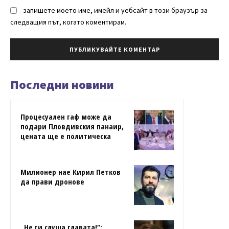
запишете моето име, имейл и уебсайт в този браузър за
следващия път, когато коментирам.
Последни новини
Процесуален гаф може да
подари Пловдивския панаир,
цената ще е политическа
Милионер нае Кирил Петков
да прави дронове
„Не ги слуша главата!“: