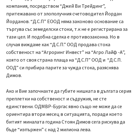
компания, посредством “Джей Ви Трейдинг”,
притежавано от злополучния счетоводител Йордан
Йорданов. “Д.С.П” ЕООД няма законово основание са
търгува със земеделски стоки, т.к не е регистрирана за
тази цел. И подобна сделка е противозаконна. Но в
случая виждаме как “Д.С.П.” ООД продава стока
собственост на “Агроринг Инвест” на “Агро Лайф -А”,
която от своя страна плаща на “Д.С.П” ООД и “Д.С.П.
ООД” си прибира парите за чужда стока, разяснява
Димов.
Ако и Вие започнахте да губите нишката в дългата серия
преплетки на собственост и съдружия, не сте
единствени. ОДМВР-Бургас явно също не може да се
ориентира втори месец в ситуацията, поради което
битият миналата година Стоян Димов сега рискува да
бъде “изпържен” с над 2 милиона лева.