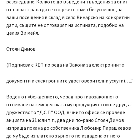
разследване. Колкото до въведени твърдения за опит
от ваша страна да се свържете с мен безуспешно, за
ваши посещения в склад в село Винарско на конкретни
дати, същите не отговарят на истината, подобно на
целия Ви мейл.
Стоян Димов
(Подписва с КЕП по реда на Закона за електронните
документи и електронните удостоверителни услуги)…..”
Воден от убеждението, че зад противозаконното
отнемане на земеделската му продукция стои не друг, а
дружеството “Д.С.П” ООД, в чиито офиси се проведе
акцията на 31 юли т.г., два дни по-рано Стоян Димов
изпраща покана до собственика Любомир Парашкевов
да му бъде изплатено зърното по издадена от него