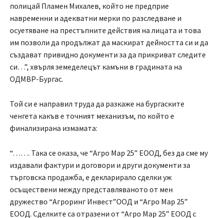
полицай Пламен Михалев, който не предприе
навременни и адекватни мерки по разследване и
осуетяване на престъпните действия на лицата и това
им позволи да продължат да маскират дейността си и да
създават привидно документи за да прикриват следите
си…”, хвърля земеделецът камъни в градината на
ОДМВР-Бургас.
Той си е направил труда да разкаже на бургаските
ченгета какъв е точният механизъм, по който е
финализирана измамата:
“……. Така се оказа, че “Агро Мар 25” ЕООД, без да сме му
издавали фактури и договори и други документи за
търговска продажба, е декларирало сделки уж
осъществени между представляваното от мен
дружество “Агроринг Инвест”ООД и “Агро Мар 25”
ЕООД. Сделките са отразени от “Агро Мар 25” ЕООД с