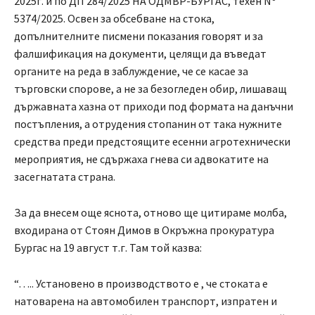
2025г. и по ДП 284/2025 НА ОДМВР-БУРГАС, техен Nº
5374/2025. Освен за обсебване на стока,
допълнителните писмени показания говорят и за
фалшификация на документи, целящи да въведат
органите на реда в заблуждение, че се касае за
търговски спорове, а не за безогледен обир, лишаващ
държавната хазна от приходи под формата на данъчни
постъпления, а отрудения стопанин от така нужните
средства преди предстоящите есенни агротехнически
мероприятия, не сдържаха гнева си адвокатите на
засегнатата страна.
За да внесем още яснота, отново ще цитираме молба,
входирана от Стоян Димов в Окръжна прокуратура
Бургас на 19 август т.г. Там той казва:
“….. Установено в производството е , че стоката е
натоварена на автомобилен транспорт, изпратен и