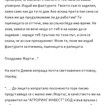
уговорки. Издай ми фактурите. Твоето съм го заделил,
кажи само как да ти го дам. Ако искаш прати пак сина си.
Кажи ми ще продължаваме ли да работим? То
пшеницата се оттече, ама за сльногледа има време. Не
зная, зависи ли вече нещо от теб и на какво да се
надявам – заради теб тръгнах по този път, а сега се
оказа, че аз съм прекараният. Моля те, поне ми издай
фактурите за ечемика, пшеницата и рапицата.
Поздрави: Марти…”
На което Димов изпраща почти светкавичен отговор,
гласящ:
“….. До лицето изпратило посоченото горе писмо
представящо се с малко име /Марти/, в качеството ми на
управител на “АГРОРИНГ ИНВЕСТ” ООД и във връзка с