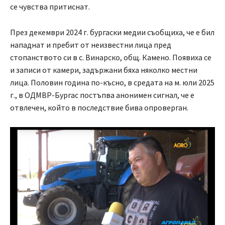
се чувства притиснат.
През декември 2024 г. бургаски медии съобщиха, че е бил
нападнат и пребит от неизвестни лица пред
стопанството си в с. Винарско, общ. Камено. Появиха се
и записи от камери, задържани бяха няколко местни
лица. Половин година по-късно, в средата на м. юли 2025
г., в ОДМВР-Бургас постъпва анонимен сигнал, че е
отвлечен, който в последствие бива опроверган.