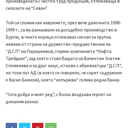
произведената с честен труд продукция, отлежаваща в
силозите на “Севан”.
Той си спомня как навремето, през вече далечните 1998-
1999 г., са му разказвали за досъдебно производство в
Бургас, в чиито корици отлежавал сигнал за крупна
измама от страна на дружество-предшественик на
“Д.С.П” на Парашкевов, спрямо компанията “Нафта
Трейдинг”, зад която стоял бащата на Валентин Златев.
Споменава и за друг казус, отново с абревиатура “Д.С.П”,
но този път АД (в която се говорело, че скрит съдружник
е Васил Божков), която “изпържва” голяма родна банка.
“Сега дойде и моят ред”, с болка въздъхва героят на
днешния разказ.