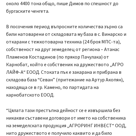
около 4400 тона общо, пише Димов по спешност до
бургаските ченгета.
В посочения период въпросните количества зърно са
били натоварени от складовата му база в с. Винарско и
откарани с тежкотоварна техника (24 броя МПС-та),
собственост на друг земеделец от региона – Атанас
Пламенов Костадинов (по прякор Пачулака) от
Карнобат, който е собственик на дружеството „АГРО
ЛАЙФ-А“ ЕООД. Стоката пък е закарана и прибрана в
складова база “Севан” (притежание на Артур Акопян),
находяща се в гр. Камено, по партидата на
карнобатското ЕООД.
“Цялата тази престъпна дейност се е извършила без
никакви съставени договори от името на собственика
на земеделската продукция „АГРОРИНГ ИНВЕСТ“ ООД,
нито дружеството е получило каквито и да било