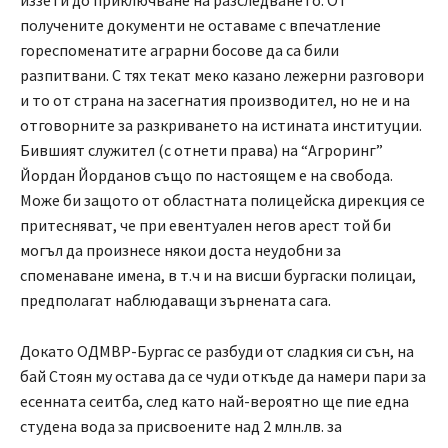
иззети до приключване на разследването. От
получените документи не оставаме с впечатление
гореспоменатите аграрни босове да са били
разпитвани. С тях текат меко казано лежерни разговори
и то от страна на засегнатия производител, но не и на
отговорните за разкриването на истината институции.
Бившият служител (с отнети права) на “Агроринг”
Йордан Йорданов също по настоящем е на свобода.
Може би защото от областната полицейска дирекция се
притесняват, че при евентуален негов арест той би
могъл да произнесе някои доста неудобни за
споменаване имена, в т.ч и на висши бургаски полицаи,
предполагат наблюдаващи зърнената сага.
Докато ОДМВР-Бургас се разбуди от сладкия си сън, на
бай Стоян му остава да се чуди откъде да намери пари за
есенната сеитба, след като най-вероятно ще пие една
студена вода за присвоените над 2 млн.лв. за