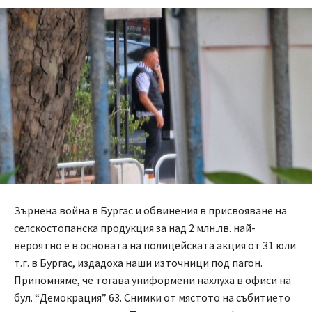
Зърнена война в Бургас и обвинения в присвояване на
селскостопанска продукция за над 2 млн.лв. най-
вероятно е в основата на полицейската акция от 31 юли
т.г. в Бургас, издадоха наши източници под пагон.
Припомняме, че тогава униформени нахлуха в офиси на
бул. “Демокрация” 63. Снимки от мястото на събитието