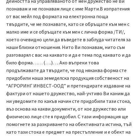
дейността на управляваното от мен дружество не Ви
познавам и не познавам лице с име Марти.В изпратения
от вас мейл под формата на електронна поща
твърдите, че ме познавате, като се обръщате към мен с
малко име и се обръщате към мен с лична форма /ТИ/,
което очевидно цели да въведете в заблуда читателя за
наши близки отношения. Нито Ви познавам, нито съм
разговарял с вас на каквато и да е тема под каквато и да
било форма…… (….)…. Ако въпреки това
продължавате да твърдите, че под някаква форма сте
придобили наша земеделска продукция собственост на
“АГРОРИНГ ИНВЕСТ-ООД” и претендирате издаване на
фактури от нашето дружество, най-учтиво Ви каним да
ни уведомите по какъв начин сте придобили тази стока,
въз основа на какви документи, от кое дружество или
физическо лице сте я придобил. С тази информация ще
помогнете за разкриването на обективната истина, тъй
като тази стока е предмет на престъпление и е обект на