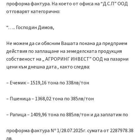
проформа фактура. На което от офиса на “Д.С.П” ООД
отговарят категорично:
“….. Господин Димов,
Не можем да си обясним Вашата покана да предприем
действия по заплащане на земеделската продукция
собственост на „ АГРОРИНГ ИНВЕСТ” ООД на пазарни
цени към днешна дата , както следва:
– Ечемик – 1519,16 тона по 338лв/тон
– Пшеница – 1368,02 тона по 385лв/тон
– Рапица – 1409,96 тона по 885лв/тон и да заплатим по
проформа фактура Nº 1/28.07.2025г. сумата от 2287978.38
лв.