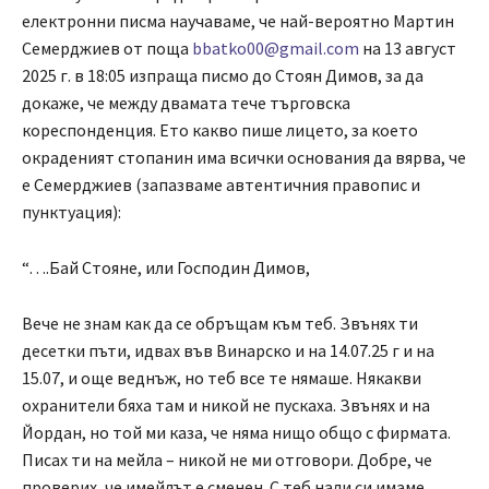
електронни писма научаваме, че най-вероятно Мартин
Семерджиев от поща
bbatko00@gmail.com
на 13 август
2025 г. в 18:05 изпраща писмо до Стоян Димов, за да
докаже, че между двамата тече търговска
кореспонденция. Ето какво пише лицето, за което
окраденият стопанин има всички основания да вярва, че
е Семерджиев (запазваме автентичния правопис и
пунктуация):
“….Бай Стояне, или Господин Димов,
Вече не знам как да се обръщам към теб. Звънях ти
десетки пъти, идвах във Винарско и на 14.07.25 г и на
15.07, и още веднъж, но теб все те нямаше. Някакви
охранители бяха там и никой не пускаха. Звънях и на
Йордан, но той ми каза, че няма нищо общо с фирмата.
Писах ти на мейла – никой не ми отговори. Добре, че
проверих, че имейлът е сменен. С теб нали си имаме