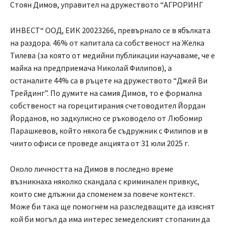
Стоян Димов, управител на дружеството “АГРОРИНГ
ИНВЕСТ“ ООД, ЕИК 20023266, превърнало се в ябълката
на раздора. 46% от капитала са собственост на Желка
Тилева (за която от медийни публикации научаваме, че е
майка на предприемача Николай Филипов), а
останалите 44% са в ръцете на дружеството “Джей Ви
Трейдинг”. По думите на самия Димов, то е формална
собственост на горецитирания счетоводител Йордан
Йорданов, но задкулисно се ръководело от Любомир
Парашкевов, който някога бе съдружник с Филипов и в
чиито офиси се проведе акцията от 31 юли 2025 г.
Около личността на Димов в последно време
възникнаха няколко скандала с криминален привкус,
които сме длъжни да споменем за повече контекст.
Може би така ще помогнем на разследващите да изяснят
кой би могъл да има интерес земеделският стопанин да