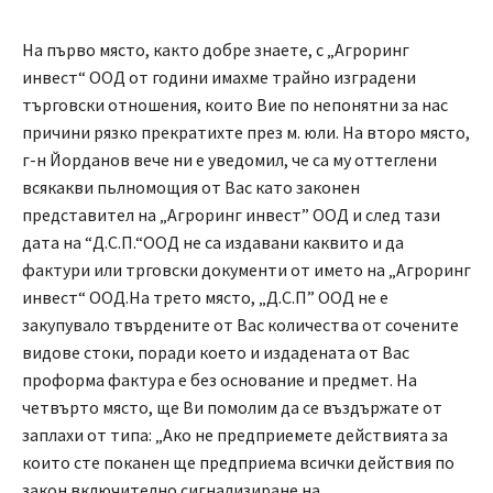
Ha първо място, както добре знаете, с „Агроринг
инвест“ ООД от години имахме трайно изградени
търговски отношения, които Вие по непонятни за нас
причини рязко прекратихте през м. юли. На второ място,
г-н Йорданов вече ни е уведомил, че са му оттеглени
всякакви пьлномощия от Вас като законен
представител на „Агроринг инвест” ООД и след тази
дата на “Д.С.П.“ООД не са издавани каквито и да
фактури или трговски документи от името на „Агроринг
инвест“ ООД.На трето място, „Д.С.П” ООД не е
закупувало твърдените от Вас количества от сочените
видове стоки, поради което и издадената от Вас
проформа фактура е без основание и предмет. На
четвърто място, ще Ви помолим да се въздържате от
заплахи от типа: „Ако не предприемете действията за
които сте поканен ще предприема всички действия по
закон включително сигнализиране на