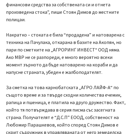
финансови средства за собствената си и отнета
произведена стока”, пише Стоян Димов до местните
полицаи.
Накратко – стоката е била “продадена” и натоварена с
техника на Пачулака, откарана в базите на Акопян, но
пари по сметките на „АГРОРИНГ ИНВЕСТ“ ООД няма.
Ако МВР не се разпореди, е много вероятно всеки
момент зърното да бъде натоварено на кораби и да
напусне страната, убеден е жалбоподателят.
За сметка на това карнобатската „АГРО ЛАЙФ-А“ по
същото време и за твърде сходни количества ечемик,
рапица и пшеница, е платила на друго дружество. Факт,
който тя потвърждава в серия писма със засегната
страна. Получателят е “Д.С.П” ЕООД, собственост на
Любомир Парашкевов, който според Стоян Димов е
скрит съдружник в управляваната от него земеделска