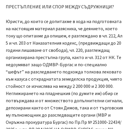
ПРЕСТЪПЛЕНИЕ ИЛИ СПОР МЕЖДУ СЪДРУЖНИЦИ?
Юристи, до които се допитахме в хода на подготовката
на настоящия материал разясниха, че деянието, което
току що опитахме да опишем, е разглеждано в чл. 212, Ал
5 и чл. 203 от Наказателния кодекс, (предвиждащи до 20
години лишаване от свобода), чл. 220, разглеждащ
организирана престъпна група, както и чл. 312 от НК. Те
недоумяват защо ОДМВР-Бургас и по-специално
“шефът” на разследването подхожда толкова лековато
към казуса с откраднатата земеделска продукция, чиято
стойност се изчислява на между 2 200 000 и 2 300 000.
Неглижирането на пладнешкия (по думите им) обир се
потвърждава и от множеството допълнителни сигнали,
депозирани както от Стоян Димов, така и от търговския
му пълномощник до разследващите органи (МВР и
Окръжна прокуратура Бургас) по Пр.Пр № 251000-22434/