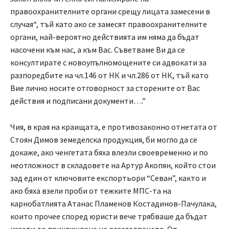
правоохранителните органи срещу лицата замесени в
случая“, тъй като ако се замесят правоохранителните
органи, най-вероятно действията им няма да бъдат
насочени към нас, а към Вас. Съветваме Ви да се
консултирате с новоупълномощените си адвокати за
разпоредбите на чл.146 от НК и чл.286 от НК, тъй като
Вие лично носите отговорност за сторените от Вас
действия и подписани документи….”
Чия, в края на краищата, е противозаконно отнетата от
Стоян Димов земеделска продукция, би могло да се
докаже, ако ченгетата бяха влезли своевременно и по
неотложност в складовете на Артур Акопян, който стои
зад един от ключовите експортьори “Севан”, както и
ако бяха взели проби от тежките МПС-та на
карнобатлията Атанас Пламенов Костадинов-Пачулака,
които прочее според юристи вече трябваше да бъдат