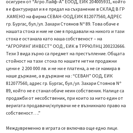
осигурен от “Агро Лайф-А” ЕООД, ЕИК 204005931, който
я е фактурирал и я е предал на съхранение в СКЛАД В ГР
.КАМЕНО на фирма СЕВАН-ООД,ЕИК 812077560, АДРЕС
гр. Бургас, бул./ул. Захари Стоянов Nº 89. Това обаче е
нашата стока и ние не сме я продавали на никого и тази
стока е останала като наша собственост – на
“АГРОРИНГ ИНВЕСТ” ООД , ЕИК в ТРРЮЛНЦ 200232666.
Тези 3 вида зърно са предмет на престъпление. Общата
стойност на тази стока по нашите нетни продажни
цени е 2 200 000 лв. и не ни е платена, а не се намира в
наше държане, а в държане на : “СЕВАН” ООД, ЕИК
812077560, адрес гр. Бургас, бул./ул. Захари Стоянов Nº
89, който не е станал обаче неин собственик. Налице са
продажби от несобственик, при които за нито един от
веригата продавачи/купувачи не е възникнало право на
собственост….”
Междувременно в играта се включва още едно лице.