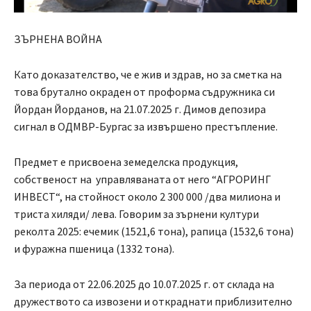
ЗЪРНЕНА ВОЙНА
Като доказателство, че е жив и здрав, но за сметка на
това брутално окраден от проформа съдружника си
Йордан Йорданов, на 21.07.2025 г. Димов депозира
сигнал в ОДМВР-Бургас за извършено престъпление.
Предмет е присвоена земеделска продукция,
собственост на управляваната от него “АГРОРИНГ
ИНВЕСТ“, на стойност около 2 300 000 /два милиона и
триста хиляди/ лева. Говорим за зърнени култури
реколта 2025: ечемик (1521,6 тона), рапица (1532,6 тона)
и фуражна пшеница (1332 тона).
За периода от 22.06.2025 до 10.07.2025 г. от склада на
дружеството са извозени и откраднати приблизително