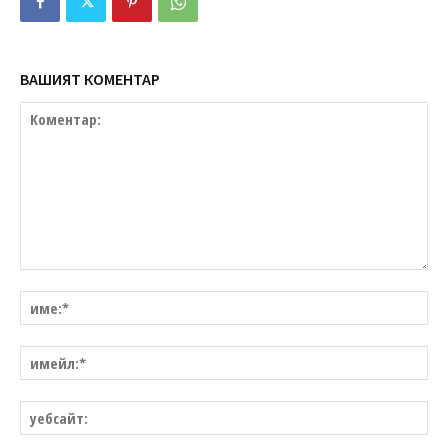
ВАШИЯТ КОМЕНТАР
Коментар:
им
им
уе