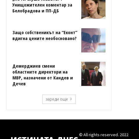
Унищожителен коментар за
Белобрадова и ПП-ДБ
Защо собственикът на “Еконт”
вдигна цените необосновано?
Демерджиев смени
областните директори на
МВР, назначени от Кандев и
Дечев
зареди още
© All rights reserved. 2022