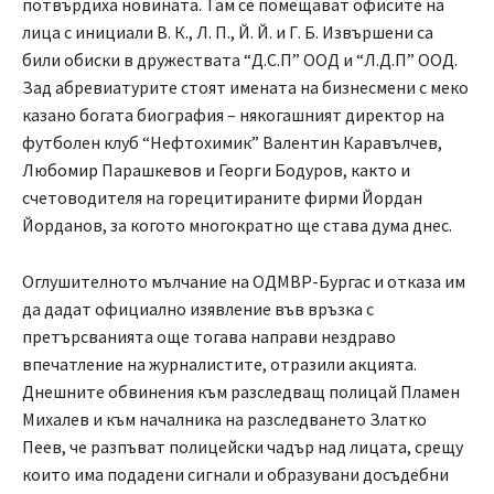
потвърдиха новината. Там се помещават офисите на
лица с инициали В. К., Л. П., Й. Й. и Г. Б. Извършени са
били обиски в дружествата “Д.С.П” ООД и “Л.Д.П” ООД.
Зад абревиатурите стоят имената на бизнесмени с меко
казано богата биография – някогашният директор на
футболен клуб “Нефтохимик” Валентин Каравълчев,
Любомир Парашкевов и Георги Бодуров, както и
счетоводителя на горецитираните фирми Йордан
Йорданов, за когото многократно ще става дума днес.
Оглушителното мълчание на ОДМВР-Бургас и отказа им
да дадат официално изявление във връзка с
претърсванията още тогава направи нездраво
впечатление на журналистите, отразили акцията.
Днешните обвинения към разследващ полицай Пламен
Михалев и към началника на разследването Златко
Пеев, че разпъват полицейски чадър над лицата, срещу
които има подадени сигнали и образувани досъдебни