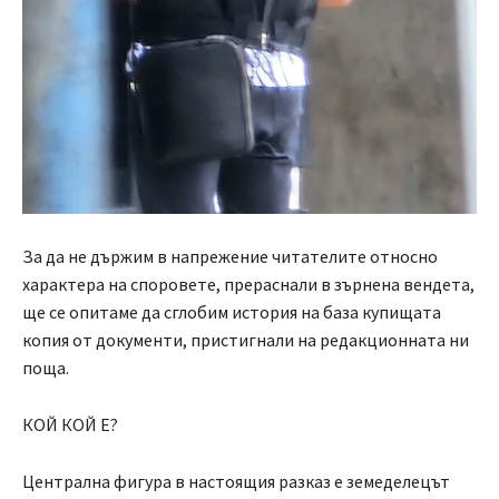
За да не държим в напрежение читателите относно
характера на споровете, прераснали в зърнена вендета,
ще се опитаме да сглобим история на база купищата
копия от документи, пристигнали на редакционната ни
поща.
КОЙ КОЙ Е?
Централна фигура в настоящия разказ е земеделецът