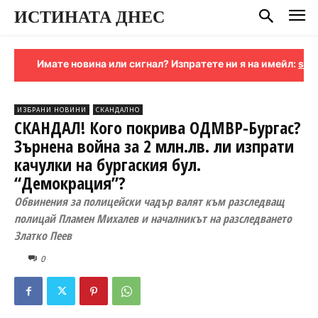
ИСТИНАТА ДНЕС
 новина или сигнал? Изпратете ни я на имейл:
signali-istinata
ИЗБРАНИ НОВИНИ
СКАНДАЛНО
СКАНДАЛ! Кого покрива ОДМВР-Бургас?
Зърнена война за 2 млн.лв. ли изпрати
качулки на бургаския бул.
“Демокрация”?
Обвинения за полицейски чадър валят към разследващ
полицай Пламен Михалев и началникът на разследването
Златко Пеев
0