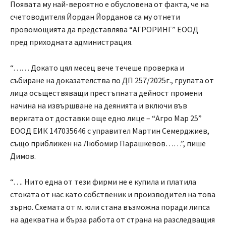
Появата му най-вероятно е обусловена от факта, че на
счетоводителя Йордан Йорданов са му отнети
провомощията да представлява “АГРОРИНГ” ЕООД
пред приходната администрация.
“…… Докато цял месец вече течеше проверка и
събиране на доказателства по ДП 257/2025г., групата от
лица осъществяващи престъпната дейност промени
начина на извършване на деянията и включи във
веригата от доставки още едно лице – “Агро Мар 25”
ЕООД ЕИК 147035646 с управител Мартин Семерджиев,
също приближен на Любомир Парашкевов……”, пише
Димов.
“…. Нито една от тези фирми не е купила и платила
стоката от нас като собственик и производител на това
зърно. Схемата от м. юли стана възможна поради липса
на адекватна и бърза работа от страна на разследващия