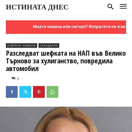
ИСТИНАТА ДНЕС
Имате новина или сигнал? Изпратете ни я на имейл
ИЗБРАНИ НОВИНИ
СКАНДАЛНО
Разследват шефката на НАП във Велико
Търново за хулиганство, повредила
автомобил
0