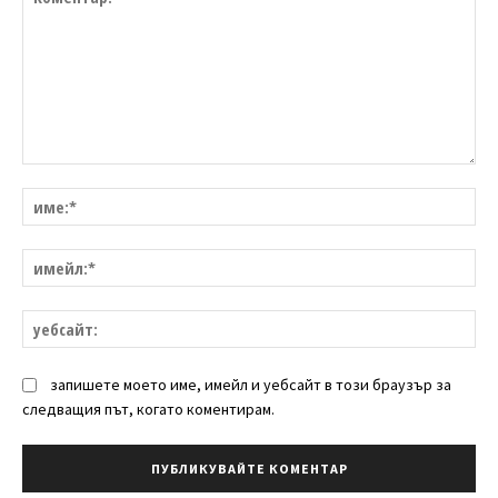
Коментар:
им
им
уе
запишете моето име, имейл и уебсайт в този браузър за
следващия път, когато коментирам.