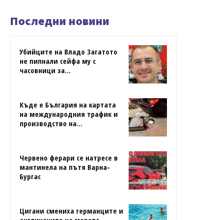
Последни новини
Убийците на Владо Загатото
не пипнали сейфа му с
часовници за...
Къде е България на картата
на международния трафик и
производство на...
Червено ферари се натресе в
мантинела на пътя Варна-
Бургас
Цигани смениха германците и