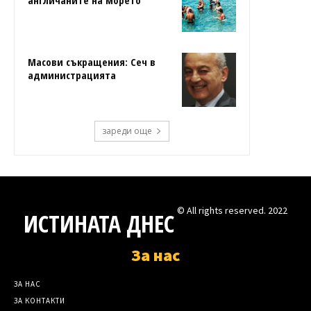
англичаните на морето
Масови съкращения: Сеч в
администрацията
зареди още
© All rights reserved. 2022
ИСТИНАТА ДНЕС
За нас
ЗА НАС
ЗА КОНТАКТИ