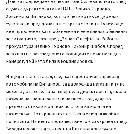
Дело за повреждане на лек автомобил е започнато след
случая с директорката на НАП – Велико Търново,
Хрисимира Витанова, която в четвъртък се държала
хулигански пред дома си в старата столица. Тя все още
не е привлечена като обвиняема и не е давала обяснения
за ситуацията, каза пред „24 часа“ шефът на Районна
прокуратура Велико Търново Тихомир Шабов. Според
запознати с разследването полицаите не можели да я
намерят, тъй като била в командировка.
Инцидентът е станал, след като доставчик спрял зад
автомобила на Витанова, за да зарежда магазин и тя не
можела да излезе. Това изнервило директорката, имало
размяна на гневни реплики на висок тон, удар по
предното стъкло и ритник по стопа на колата на
разносвача. Потърпевшият от Елена е подал жалба в
полицията. На местопроизшествието е извършен оглед.
Заради високата длъжност на Витанова за случая е