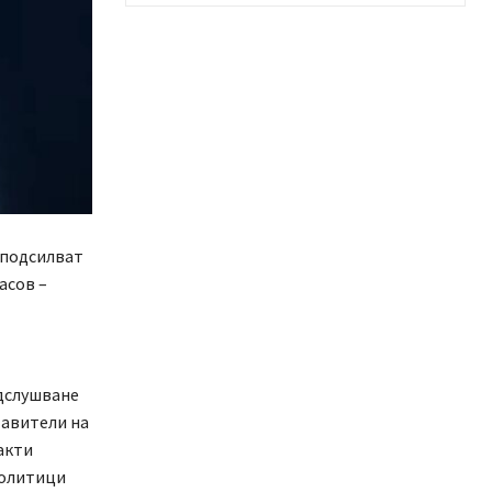
 подсилват
асов –
одслушване
тавители на
акти
политици