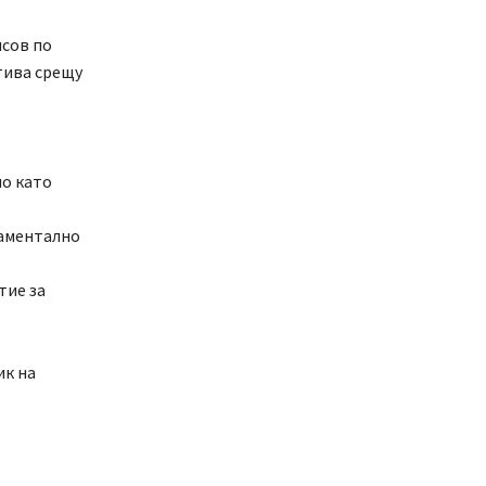
исов по
тива срещу
ло като
даментално
тие за
ик на