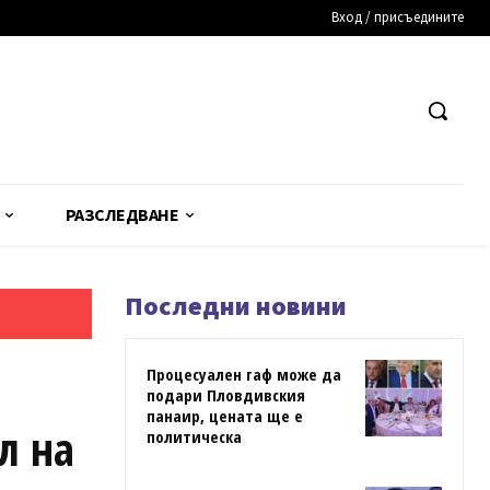
Вход / присъедините
РАЗСЛЕДВАНЕ
Последни новини
Процесуален гаф може да
подари Пловдивския
панаир, цената ще е
л на
политическа