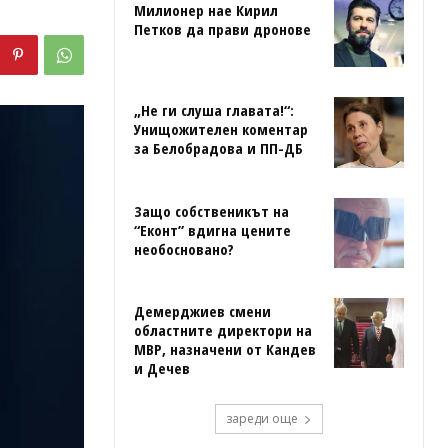
Милионер нае Кирил
Петков да прави дронове
„Не ги слуша главата!“:
Унищожителен коментар
за Белобрадова и ПП-ДБ
Защо собственикът на
“Еконт” вдигна цените
необосновано?
Демерджиев смени
областните директори на
МВР, назначени от Кандев
и Дечев
зареди още