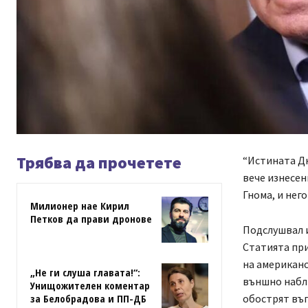
Трябва да прочетете
“Истината Дн
вече изнесен
Гнома, и нег
Милионер нае Кирил
Петков да прави дронове
Подслушвал 
Статията при
на американс
„Не ги слуша главата!“:
външно наблю
Унищожителен коментар
обострят въп
за Белобрадова и ПП-ДБ