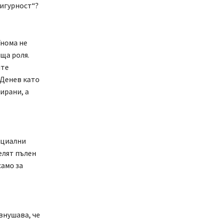
сигурност“?
Гнома не
ща роля.
ите
 Денев като
ирани, а
ециални
елят пълен
само за
внушава, че