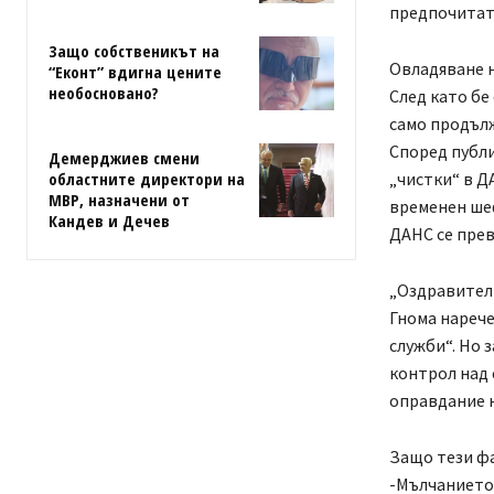
предпочитат 
Защо собственикът на
Овладяване н
“Еконт” вдигна цените
необосновано?
След като бе
само продълж
Според публи
Демерджиев смени
областните директори на
„чистки“ в Д
МВР, назначени от
временен шеф
Кандев и Дечев
ДАНС се прев
„Оздравител
Гнома нарече
служби“. Но 
контрол над 
оправдание 
Защо тези фа
-Мълчанието 