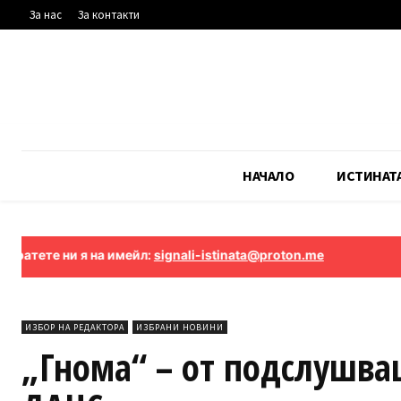
За нас
За контакти
НАЧАЛО
ИСТИНАТ
 ни я на имейл:
signali-istinata@proton.me
ИЗБОР НА РЕДАКТОРА
ИЗБРАНИ НОВИНИ
„Гнома“ – от подслушва