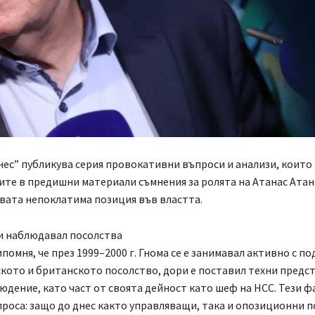
ес” публикува серия провокативни въпроси и анализи, които
ите в предишни материали съмнения за ролята на Атанас Атан
овата непоклатима позиция във властта.
и наблюдавал посолства
помня, че през 1999–2000 г. Гнома се е занимавал активно с п
кото и британското посолство, дори е поставил техни предс
дение, като част от своята дейност като шеф на НСС. Тези ф
роса: защо до днес както управляващи, така и опозиционни 