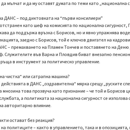
да мълчат и да му оставят думата по теми като „национална 
а ДАНС – под диктовката на “първи консилиери”
 отстранен като шеф на комисията по национална сигурност, 
ава да поддържа връзка с Борисов, но и явно упражнява воде
кацията, заедно с Борисов, той е ключов двигател на кадров
АНС – премахването на Пламен Тончев и поставянето на Деню
. Служителите във Варна и Пловдив биват внезапно пенсион
ръща в инструмент за политическо управление.
на чистка“ или сатрапна машина?
 действията в ДАНС „оздравителна“ мярка срещу „руските сп
за мнозина това прозвуча като признание – че той и Борисов ц
службата, а политиката за национална сигурност се използва 
на авторитарно влияние.
кти остават без реакция?
на политиците – както в управлението, така и в опозицията, 