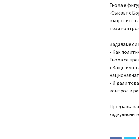
Гнома е фигу
-Съюзът с Бо
въпросите на
този контрол
Задаваме си 
• Как полити
Гнома се пре
• Защо има т
националнат
• И дали тов
контрол и ре
Продължавам
задкулисните