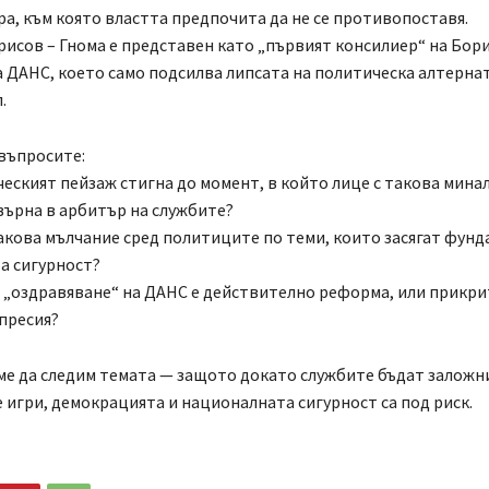
ра, към която властта предпочита да не се противопоставя.
рисов – Гнома е представен като „първият консилиер“ на Бор
 ДАНС, което само подсилва липсата на политическа алтерна
.
въпросите:
ческият пейзаж стигна до момент, в който лице с такова мина
върна в арбитър на службите?
акова мълчание сред политиците по теми, които засягат фун
а сигурност?
а „оздравяване“ на ДАНС е действително реформа, или прикри
пресия?
е да следим темата — защото докато службите бъдат заложн
 игри, демокрацията и националната сигурност са под риск.