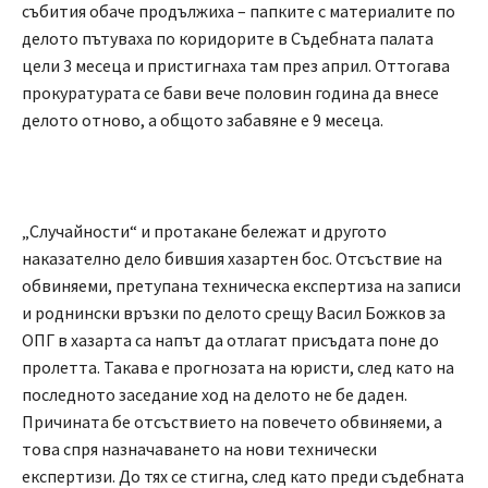
събития обаче продължиха – папките с материалите по
делото пътуваха по коридорите в Съдебната палата
цели 3 месеца и пристигнаха там през април. Оттогава
прокуратурата се бави вече половин година да внесе
делото отново, а общото забавяне е 9 месеца.
„Случайности“ и протакане бележат и другото
наказателно дело бившия хазартен бос. Отсъствие на
обвиняеми, претупана техническа експертиза на записи
и роднински връзки по делото срещу Васил Божков за
ОПГ в хазарта са напът да отлагат присъдата поне до
пролетта. Такава е прогнозата на юристи, след като на
последното заседание ход на делото не бе даден.
Причината бе отсъствието на повечето обвиняеми, а
това спря назначаването на нови технически
експертизи. До тях се стигна, след като преди съдебната