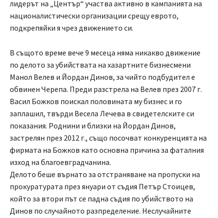
лидерът на „Център“ участва активно в кампанията на
националистически организации срещу еврото,
подкрепяйки я чрез движението си.
В същото време вече 9 месеца няма никакво движение
по делото за убийствата на хазартните бизнесмени
Манол Велев и Йордан Динов, за чийто подбудител е
обвинен Черепа. Преди разстрела на Велев през 2007 г.
Васил Божков поискал половината му бизнес и го
заплашил, твърди Весела Лечева в свидетелските си
показания. Роднини и близки на Йордан Динов,
застрелян през 2012 г., също посочват конкуренцията на
фирмата на Божков като основна причина за фаталния
изход на благоевградчанина.
Делото беше върнато за отстраняване на пропуски на
прокуратурата през януари от съдия Петър Стоицев,
който за втори път се падна съдия по убийството на
Динов по случайното разпределение. Неслучайните