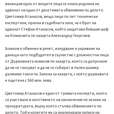
ваканция едно от вещите лица се оказа роднина на
адвокат на един от десетимата обвиняеми по делото.
Цветомир Атанасов, вещо лице по пет технически
експертизи, призна в съдебната зала, че е брат на
адвокат Стефан Атанасов, който защитава бившия шеф
на Комисията по хазарта Александър Георгиев.
Божков е обвинен в рекет, изнудване и укриване на
данъци като подбудител в съучастие с длъжностни лица
от Държавната комисия по хазарта, които са допуснали
да не се таксуват и да не се събират в пълен размер
дължими такси по Закона за хазарта, с което държавата
е ощетена с 560 млн. лева.
Цветомир Атанасов е един от тримата експерти, които
са участвали в изготвянето на заключения по искане на
прокуратурата, върху които стъпва обвинението по
делото. Той и колегите му са анализирали записи на