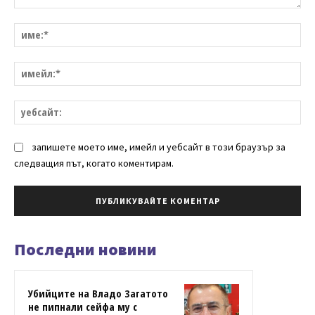
Коментар:
им
им
уе
запишете моето име, имейл и уебсайт в този браузър за
следващия път, когато коментирам.
Последни новини
Убийците на Владо Загатото
не пипнали сейфа му с