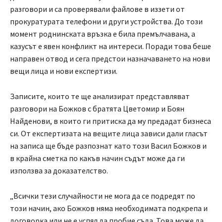
разговори и са проверявали файлове в иззети от
прокуратурата телефони и други устройства. До този
момент роднинската връзка е била премълчавана, а
казусът е явен конфликт на интереси. Поради това беше
направен отвод и сега предстои назначаването на нови
вещи лица и нови експертизи.
Записите, които те ще анализират представляват
разговори на Божков с братята Цветомир и Боян
Найденови, в които ги притиска да му предадат бизнеса
си. От експертизата на вещите лица зависи дали гласът
на записа ще бъде разпознат като този Васил Божков и
в крайна сметка по какъв начин съдът може да ги
използва за доказателство.
„Всички тези случайности не мога да се подредят по
този начин, ако Божков няма необходимата подкрепа и
договорка или не е успял да пробие съда. Това може да