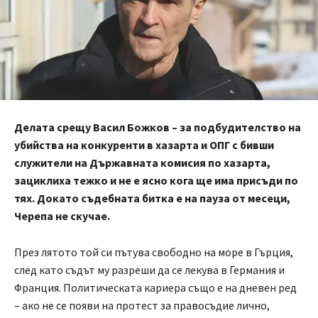
Делата срещу Васил Божков – за подбудителство на
убийства на конкуренти в хазарта и ОПГ с бивши
служители на Държавната комисия по хазарта,
зациклиха тежко и не е ясно кога ще има присъди по
тях. Докато съдебната битка е на пауза от месеци,
Черепа не скучае.
През лятото той си пътува свободно на море в Гърция,
след като съдът му разреши да се лекува в Германия и
Франция. Политическата кариера също е на дневен ред
– ако не се появи на протест за правосъдие лично,