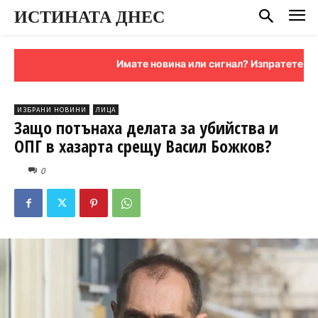
ИСТИНАТА ДНЕС
Имате новина или сигнал? Изпратете ни я н
ИЗБРАНИ НОВИНИ
ЛИЦА
Защо потънаха делата за убийства и
ОПГ в хазарта срещу Васил Божков?
0