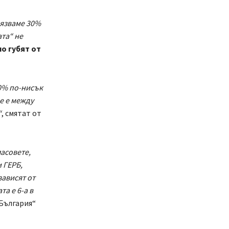
лязваме 30%
та“ не
но губят от
40% по-нисък
е е между
“
, смятат от
асовете,
 ГЕРБ,
зависят от
та е 6-а в
България“