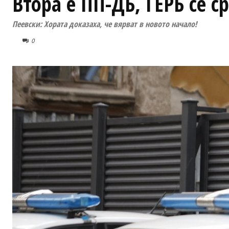
Втора е ПП-ДБ, ГЕРБ се с
Пеевски: Хората доказаха, че вярват в новото начало!
0