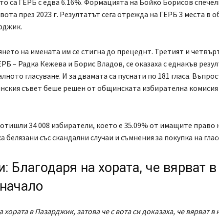
то са ГЕРБ с едва 6.16%. Формацията на Бойко Борисов спечел
 вота през 2023 г. Резултатът сега отрежда на ГЕРБ 3 места в 
рджик.
нето на имената им се стигна до прецеднт. Третият и четвър
ЕРБ – Радка Кежева и Борис Владов, се оказаха с еднакъв резул
ното гласуване. И за двамата са пуснати по 181 гласа. Въпрос
нския съвет беше решен от общинската избирателна комисия
 отишли 34 008 избиратели, което е 35.09% от имащите право н
а белязани със скандални случаи и съмнения за покупка на глас
: Благодаря на хората, че вярват в
 начало
 хората в Пазарджик, затова че с вота си доказаха, че вярват в