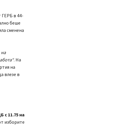
 ГЕРБ в 44-
чално беше
ила сменена
 на
работа“
. На
артия на
да влезе в
 с 11.75 на
 от изборите