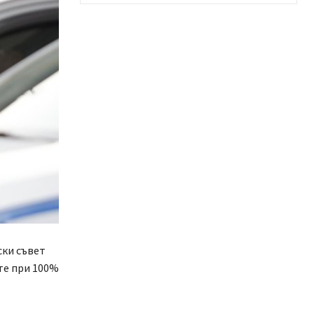
ски съвет
те при 100%