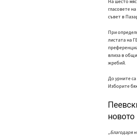
На шесто мяс
гласовете на
съвет в Паза
При определя
листата на Г
преференциал
влиза в общи
жребий.
До урните са
Изборите бях
Пеевски
новото
„Благодаря на