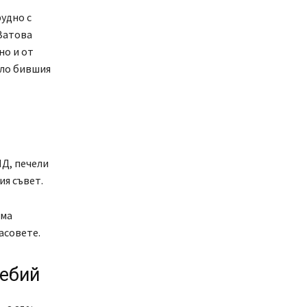
удно с
 Затова
но и от
оло бившия
НД, печели
ия съвет.
-ма
асовете.
ребий