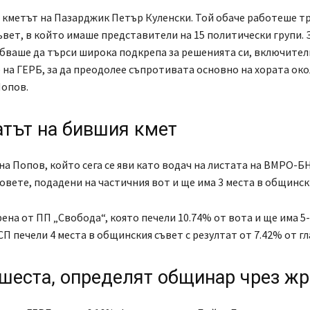
 кметът на Пазарджик Петър Куленски. Той обаче работеше тр
вет, в който имаше представители на 15 политически групи.
бваше да търси широка подкрепа за решенията си, включител
на ГЕРБ, за да преодолее съпротивата основно на хората ок
Попов.
атът на бившия кмет
а Попов, който сега се яви като водач на листата на ВМРО-Б
совете, подадени на частичния вот и ще има 3 места в общинск
рена от ПП „Свобода“, която печели 10.74% от вота и ще има 5
П печели 4 места в общинския съвет с резултат от 7.42% от гл
 шеста, определят общинар чрез ж