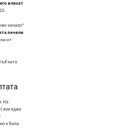
его влизат
15.
ово начало“
ята печели
ени от
тъй като
лтата
. На
) взе едва
в
но е била