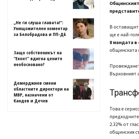
Общинският 
представите
„Не ги слуша главата!“:
В оставащите
Унищожителен коментар
за Белобрадова и ПП-ДБ
ще е най-гол
8 мандата в
общинската 
Защо собственикът на
“Еконт” вдигна цените
необосновано?
Провеждането
Върховният а
Демерджиев смени
областните директори на
Трансфе
МВР, назначени от
Кандев и Дечев
Това е серио
предходните 
2.32% от гла
общинския съ