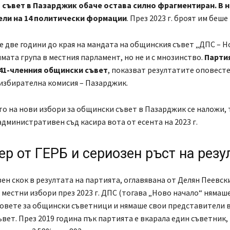
съвет в Пазарджик обаче остава силно фрагментиран. В н
ли на 14 политически формации
. През 2023 г. броят им беше 
 две години до края на мандата на общинския съвет „ДПС – Н
ямата група в местния парламент, но не и с мнозинство.
Парти
 41-членния общински съвет
, показват резултатите оповест
избирателна комисия – Пазарджик.
 на нови избори за общински съвет в Пазарджик се наложи, 
дминистративен съд касира вота от есента на 2023 г.
р от ГЕРБ и сериозен ръст на резу
зен скок в резултата на партията, оглавявана от Делян Пеевски
местни избори през 2023 г. ДПС (тогава „Ново начало“ нямаше
совете за общински съветници и нямаше свои представители 
вет. През 2019 година пък партията е вкарала един съветник, 