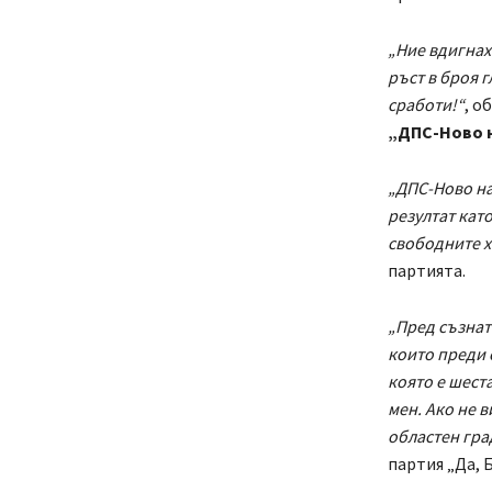
„
Ние вдигнах
ръст в броя 
сработи!“
, о
„ДПС-Ново н
„ДПС-Ново нач
резултат кат
свободните х
партията.
„Пред съзнат
които преди 
която е шеста
мен. Ако не в
областен гра
партия „Да, 