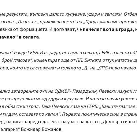
ме резултата, въпреки цялото купуване, удари и заплахи. Отбе
гласове. „Планът с „приключването” на „Продължаваме промяна
бявиха от формацията. И допълват, че
печелят вота в града, 
ачало“ в селата
.
ало“ изяде ГЕРБ. И в града, не само в селата, ГЕРБ са шести с 
о брой гласове“, коментират още от ПП. Битката оттук нататък щ
ора, които не се страхуват и голямото „Д“ на „ДПС-Ново начало
елно затворените очи на ОДМВР- Пазарджик, Пеевски изкупи гл
се разпределяха между други купувачи. И по този начин унижи и
 в областния град. Така Пеевски каза на ГЕРБ: „Вашите гласове 
и ги дам, оставате по капли“. Първата политическа сила в страна
д“
, написа съпредседателят на участващата в „Демократична 
България“ Божидар Божанов.