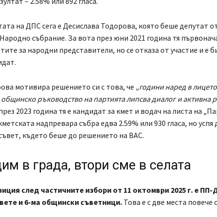
зултат – 2.58% или 892 гласа.
тата на ДПС сега е Десислава Тодорова, която беше депутат от
 Народно събрание. За вота през юни 2021 година тя първона
тите за народни представители, но се отказа от участие и е б
идат.
ова мотивира решението си с това, че
„години наред в лицето
 общинско ръководство на партията липсва диалог и активна 
през 2023 година тя е кандидат за кмет и водач на листа на „П
кметската надпревара събра едва 2.59% или 930 гласа, но успя 
ъвет, където беше до решението на ВАС.
им в града, втори сме в селата
иция след частичните избори от 11 октомври 2025 г. е ПП-ДБ
овете и 6-ма общински съветници.
Това е с две места повече