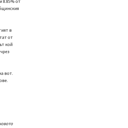
и 8.85% от
общинския
тият в
тат от
ът кой
 чрез
а вот.
ове.
 новото