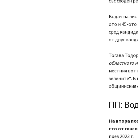
със сходен ре
Водач на лис
ото и 45-ото
сред кандида
от друг канд
Тогава Тодор
областното и
местния вот 
зелените“. В 
общиниския с
ПП: Вод
На втора поз
сто от глас
през 2023 г.