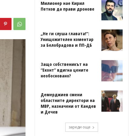
Милионер нае Кирил
Петков да прави дронове
„Не ги слуша главата!“:
Унищожителен коментар
за Белобрадова и ПП-ДБ
Защо собственикът на
“Еконт” вдигна цените
необосновано?
Демерджиев смени
областните директори на
МВР, назначени от Кандев
и Дечев
зареди още