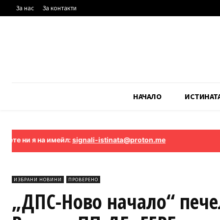
За нас
За контакти
НАЧАЛО
ИСТИНАТ
а имейл:
signali-istinata@proton.me
ИЗБРАНИ НОВИНИ
ПРОВЕРЕНО
„ДПС-Ново начало“ пече