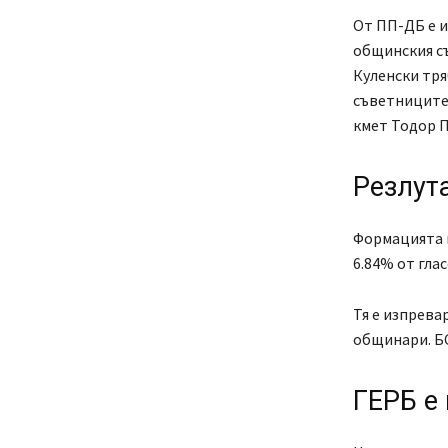
От ПП-ДБ е и
общинския съ
Куленски тря
съветниците 
кмет Тодор 
Резлут
Формацията н
6.84% от гла
Тя е изпрева
общинари. БС
ГЕРБ е