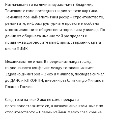
Назначаването на личния му зам.-кмет Владимир
Темелков е само последният щрих от тази картина.
Темелков пое най-апетитния ресор – строителството,
ремонтите, инфраструктурните проекти и особено
многомилионните обществени поръчки за училища. По
данни от общината именно той разпределя и
придвижва договорите към фирми, свързани с кръга
около ПИМК.
Механизмът не е нов. В предишния мандат, след
първоначален конфликт между тогавашния кмет
Здравко Димитров – Зико и Филипов, последва сигнал
до ДАНС и КПКОНПИ, внесен чрез близкия до Филипов
Пламен Тончев.
След този натиск Зико не само прекрати
противопоставянето си, а назначи личен зам.-кмет по
строителството – Пламен Райчев. Малко след края на