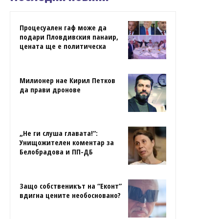
Процесуален гаф може да
подари Пловдивския панаир,
цената ще е политическа
Милионер нае Кирил Петков
да прави дронове
„Не ги слуша главата!“:
Унищожителен коментар за
Белобрадова и ПП-ДБ
Защо собственикът на “Еконт”
вдигна цените необосновано?