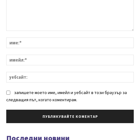
Коментар:
им
им
уе
запишете моето име, имейл и уебсайт в този браузър за
следващия път, когато коментирам.
Последни новини