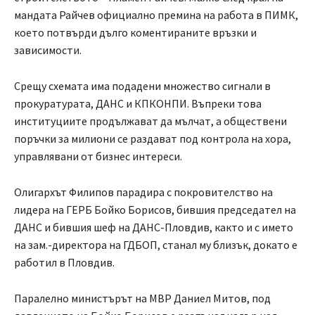
мандата Райчев официално премина на работа в ПИМК,
което потвърди дълго коментираните връзки и
зависимости.
Срещу схемата има подадени множество сигнали в
прокуратурата, ДАНС и КПКОНПИ. Въпреки това
институциите продължават да мълчат, а обществени
поръчки за милиони се раздават под контрола на хора,
управлявани от бизнес интереси.
Олигархът Филипов парадира с покровителство на
лидера на ГЕРБ Бойко Борисов, бившия председател на
ДАНС и бившия шеф на ДАНС-Пловдив, както и с името
на зам.-директора на ГДБОП, станал му близък, докато е
работил в Пловдив.
Паралелно министърът на МВР Даниел Митов, под