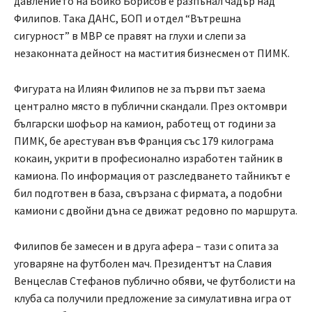
давлението на Бойко Борисов е разпънал чадър над
Филипов. Така ДАНС, БОП и отдел “Вътрешна
сигурност” в МВР се правят на глухи и слепи за
незаконната дейност на мастития бизнесмен от ПИМК.
Фигурата на Илиян Филипов не за първи път заема
централно място в публични скандали. През октомври
български шофьор на камион, работещ от години за
ПИМК, бе арестуван във Франция със 179 килограма
кокаин, укрити в професионално изработен тайник в
камиона. По информация от разследването тайникът е
бил подготвен в база, свързана с фирмата, а подобни
камиони с двойни дъна се движат редовно по маршрута.
Филипов бе замесен и в друга афера – тази с опита за
уговаряне на футболен мач. Президентът на Славия
Венцеслав Стефанов публично обяви, че футболисти на
клуба са получили предложение за симулативна игра от