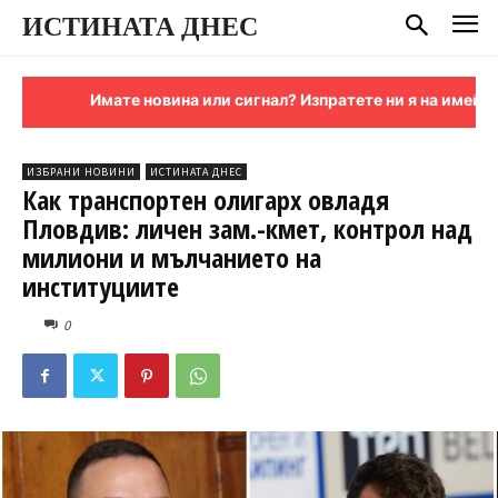
ИСТИНАТА ДНЕС
Имате новина или сигнал? Изпратете ни я на имейл:
sign
ИЗБРАНИ НОВИНИ
ИСТИНАТА ДНЕС
Как транспортен олигарх овладя
Пловдив: личен зам.-кмет, контрол над
милиони и мълчанието на
институциите
0