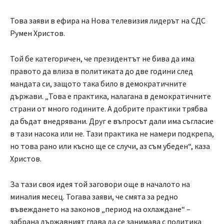
Това заяви в ефира на Нова телевизия лидерът на СДС
Румен Христов.
Той бе категоричен, че президентът не бива да има
правото да влиза в политиката до две години след
мандата си, защото така било в демократичните
държави. „Това е практика, налагана в демократичните
страни от много годините. А добрите практики трябва
да бъдат внедрявани. Друг е въпросът дали има съгласие
в тази насока или не. Тази практика не намери подкрепа,
но това рано или късно ще се случи, аз съм убеден“, каза
Христов.
За тази своя идея той заговори още в началото на
миналия месец. Тогава заяви, че смята за редно
въвеждането на законов „период на охлаждане“ –
забрана държавният глава да се занимава с политика