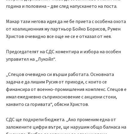
година и половина – две след напускането на поста.
Макар тази негова идея да не бе приета с особена охота
от коалиционния му партньор Бойко Борисов, Румен
Христов очевидно все още не се е отказал от нея.
Председателят на СДС коментира и избора на особен
управител на „Лукойл“.
„Спецов очевидно си върши работата. Основната
задача е да лишим Русия от приходи, с които се
финансира от военно-промишления комплекс. Спецов е
имал ежедневно съприкосновение с акцизни стоки,
каквито са горивата“, обясни Христов.
СДС ще подкрепи бюджета. „Ако променим една от
заложените цифри вътре, ще нарушим общо балнаса на