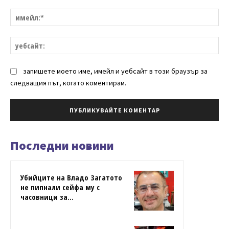
им
уе
запишете моето име, имейл и уебсайт в този браузър за
следващия път, когато коментирам.
Последни новини
Убийците на Владо Загатото
не пипнали сейфа му с
часовници за...