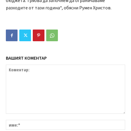
бюджета. Трябва да започнем да ограничаваме
разходите от тази година“, обясни Румен Христов.
ВАШИЯТ КОМЕНТАР
Коментар:
им