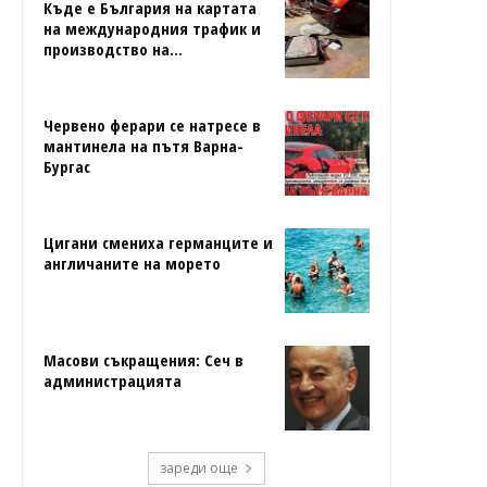
Къде е България на картата
на международния трафик и
производство на...
Червено ферари се натресе в
мантинела на пътя Варна-
Бургас
Цигани смениха германците и
англичаните на морето
Масови съкращения: Сеч в
администрацията
зареди още