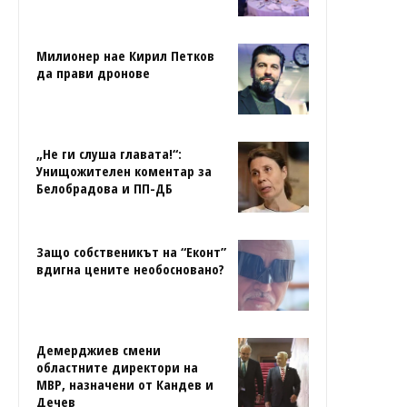
Милионер нае Кирил Петков
да прави дронове
„Не ги слуша главата!“:
Унищожителен коментар за
Белобрадова и ПП-ДБ
Защо собственикът на “Еконт”
вдигна цените необосновано?
Демерджиев смени
областните директори на
МВР, назначени от Кандев и
Дечев