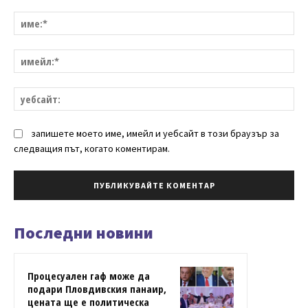
Коментар:
им
им
уе
запишете моето име, имейл и уебсайт в този браузър за
следващия път, когато коментирам.
Последни новини
Процесуален гаф може да
подари Пловдивския панаир,
цената ще е политическа