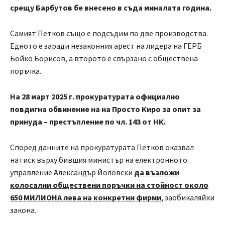
срещу Барбутов бе внесено в съда миналата година.
Самият Петков също е подсъдим по две производства.
Едното е заради незаконния арест на лидера на ГЕРБ
Бойко Борисов, а второто е свързано с обществена
поръчка.
На 28 март 2025 г. прокуратурата официално
повдигна обвинение на на Просто Киро за опит за
принуда – престъпление по чл. 143 от НК.
Според данните на прокуратурата Петков оказвал
натиск върху бившия министър на електронното
управление Александър Йоловски
да възложи
колосални обществени поръчки на стойност около
650 МИЛИОНА лева на конкретни фирми
, заобикаляйки
закона.