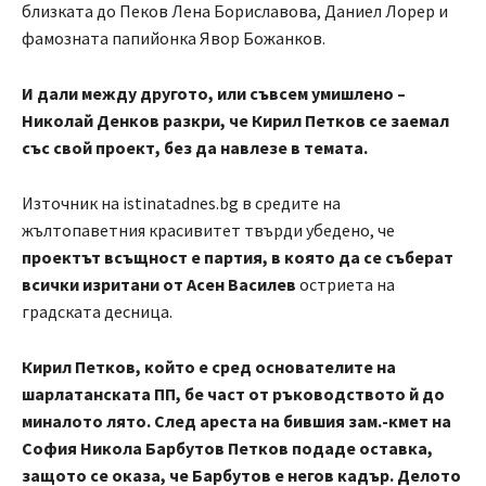
близката до Пеков Лена Бориславова, Даниел Лорер и
фамозната папийонка Явор Божанков.
И дали между другото, или съвсем умишлено –
Николай Денков разкри, че Кирил Петков се заемал
със свой проект, без да навлезе в темата.
Източник на istinatadnes.bg в средите на
жълтопаветния красивитет твърди убедено, че
проектът всъщност е партия, в която да се съберат
всички изритани от Асен Василев
остриета на
градската десница.
Кирил Петков, който е сред основателите на
шарлатанската ПП, бе част от ръководството й до
миналото лято. След ареста на бившия зам.-кмет на
София Никола Барбутов Петков подаде оставка,
защото се оказа, че Барбутов е негов кадър. Делото