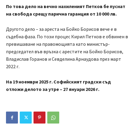
По това дело на вечно нахиленият Петков бе пуснат
на свобода срещу парична гаранция от 10 000 лв.
Другото дело – за ареста на Бойко Борисов вече е в
съдебна фаза. По този процес Кирил Петков е обвинен в
превишаване на правомощията като министър-
председател във връзка с арестите на Бойко Борисов,
Владислав Горанов и Севделина Арнаудова през март
2022 г.
На 19 ноември 2025 г. Софийският градски съд
отложи делото за утре – 27 януари 2026 г.