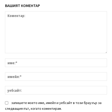
ВАШИЯТ КОМЕНТАР
Коментар:
им
им
уе
запишете моето име, имейл и уебсайт в този браузър за
следващия път, когато коментирам.