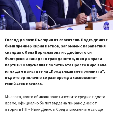
Господ да пази България от спасители. Подсъдимият
бивш премиер Кирил Петков, запомнен с парапетния
скандал с Лена Бориславова и с двойното си
българско и канадско гражданство, щял да прави
партия?! Напусналият политиката Просто Киро вече
няма да е в листите на „Продължаваме промяната“,
където еднолично се разпорежда хасковският
гений Асен Василев.
Мълвата, която обикаля политическите среди от доста
време, официално бе потвърдена по-рано днес от
втория в ПП – Ники Денков. Сред отлюспените са още