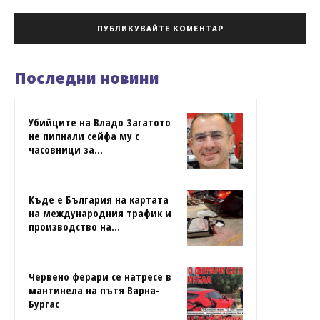
Последни новини
Убийците на Владо Загатото
не пипнали сейфа му с
часовници за...
Къде е България на картата
на международния трафик и
производство на...
Червено ферари се натресе в
мантинела на пътя Варна-
Бургас