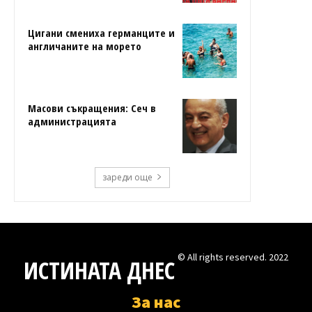
Цигани смениха германците и
англичаните на морето
Масови съкращения: Сеч в
администрацията
зареди още
© All rights reserved. 2022
ИСТИНАТА ДНЕС
За нас