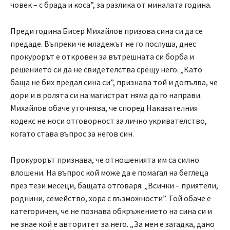
човек – с брада и коса”, за разлика от миналата година.
Преди година Бисер Михайлов призова сина си да се
предаде. Въпреки че младежът не го послуша, днес
прокурорът е откровен за вътрешната си борба и
решението си да не свидетелства срещу него. „Като
баща не бих предал сина си”, признава той и допълва, че
дори и в ролята си на магистрат няма да го направи.
Михайлов обаче уточнява, че според Наказателния
кодекс не носи отговорност за лично укривателство,
когато става въпрос за негов син.
Прокурорът признава, че отношенията им са силно
влошени. На въпрос кой може да е помагал на беглеца
през тези месеци, бащата отговаря: „Всички – приятели,
роднини, семейство, хора с възможности”. Той обаче е
категоричен, че не познава обкръжението на сина си и
не знае кой е авторитет за него. „За мен е загадка, дано