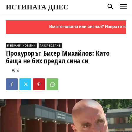
ИСТИНАТА ДНЕС
Имате новина или сигнал? Изпратете ни я 
ИЗБРАНИ НОВИНИ
РАЗСЛЕДВАНЕ
Прокурорът Бисер Михайлов: Като
баща не бих предал сина си
0