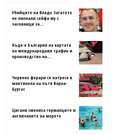
Убийците на Владо Загатото
не пипнали сейфа му с
часовници за...
Къде е България на картата
на международния трафик и
производство на...
Червено ферари се натресе в
мантинела на пътя Варна-
Бургас
Цигани смениха германците и
англичаните на морето