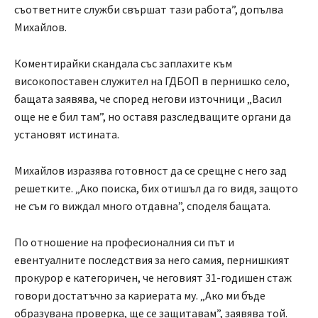
съответните служби свършат тази работа”, допълва
Михайлов.
Коментирайки скандала със заплахите към
високопоставен служител на ГДБОП в пернишко село,
бащата заявява, че според негови източници „Васил
още не е бил там”, но оставя разследващите органи да
установят истината.
Михайлов изразява готовност да се срещне с него зад
решетките. „Ако поиска, бих отишъл да го видя, защото
не съм го виждал много отдавна”, споделя бащата.
По отношение на професионалния си път и
евентуалните последствия за него самия, пернишкият
прокурор е категоричен, че неговият 31-годишен стаж
говори достатъчно за кариерата му. „Ако ми бъде
образувана проверка, ще се защитавам”, заявява той.