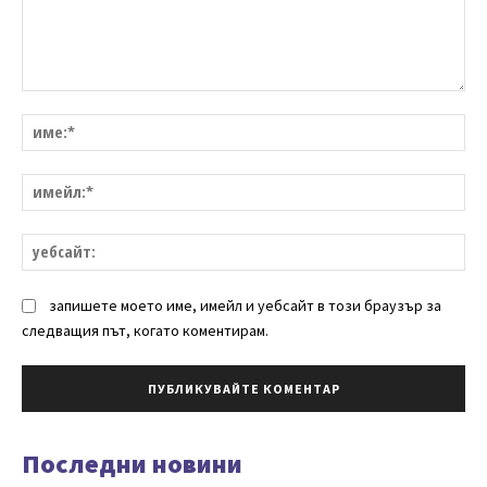
Коментар:
им
им
уе
запишете моето име, имейл и уебсайт в този браузър за
следващия път, когато коментирам.
Последни новини