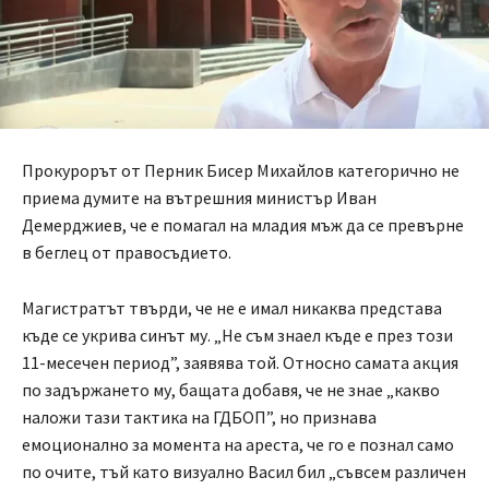
Прокурорът от Перник Бисер Михайлов категорично не
приема думите на вътрешния министър Иван
Демерджиев, че е помагал на младия мъж да се превърне
в беглец от правосъдието.
Магистратът твърди, че не е имал никаква представа
къде се укрива синът му. „Не съм знаел къде е през този
11-месечен период”, заявява той. Относно самата акция
по задържането му, бащата добавя, че не знае „какво
наложи тази тактика на ГДБОП”, но признава
емоционално за момента на ареста, че го е познал само
по очите, тъй като визуално Васил бил „съвсем различен